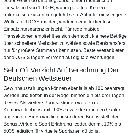
Jeder Wettende unterliegt dabei einem monatlichen
Einsatzlimit von 1. 000€, wobei parallele Konten
automatisch zusammengeführt sein. Anbieter müssen jede
Wette an LUGAS melden, wodurch eine lückenlose
Einsatztransparenz entsteht. Für regelmäßige
Transaktionen empfiehlt es sich dennoch, kleinere Beträge
über schnellere Methoden zu wählen sowie Banktransfers
nur für größere Summen über nutzen. Beste Wettanbieter
ohne OASIS lagern vermehrt auf digitale Währungen.
Sehr Oft Verzicht Auf Berechnung Der
Deutschen Wettsteuer
Gewinnauszahlungen können ebenfalls ab 10€ beantragt
werden und treffen in der Regel binnen ein bis drei Tagen
dieses. Als weitere Bonusaktionen werden der
Kombiwettenboost mit 100% sowie die erhöhten Quoten
angeboten. Einen wirklich besonderen Bonus stellt der
Bonus „Virtuelle Sport Erfahrung“ ceder, der mit 10% bis
500€ lediglich für virtuelle Sportarten gültig ist.