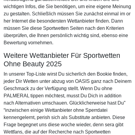
wichtigen Infos, die Sie benötigen, um eine eigene Meinung
zu gestalten. Schließlich müssen Sie zunächst einmal im or
her Internet die besondersten Wettanbieter finden. Dann
müssen Sie diese Sportwetten Seiten nach den Kriterien
überprüfen, die Ihnen persönlich wichtig sind, ebenso eine
Bewertung vornehmen.
Weitere Wettanbieter Für Sportwetten
Ohne Beauty 2025
In unserer Top-Liste wirst Du sicherlich den Bookie finden,
jeder Dir Wetten unter abzug von OASIS ganz nach Deinem
Geschmack zu der Verfügung stellt. Wenn Du ohne
PALMERAL tippen möchtest, musst Du Dich in addition
nach Alternativen umschauen. Glücklicherweise hast Du”
“inzwischen einige Wettanbieter ohne Sperrdatei
kennengelernt, perish sich als Substitute anbieten. Diese
Frage begegnet uns diese woche wieder, denn sera gibt
Wettfans, die auf der Recherche nach Sportwetten