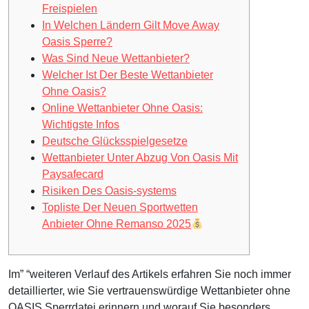
Freispielen
In Welchen Ländern Gilt Move Away
Oasis Sperre?
Was Sind Neue Wettanbieter?
Welcher Ist Der Beste Wettanbieter
Ohne Oasis?
Online Wettanbieter Ohne Oasis:
Wichtigste Infos
Deutsche Glücksspielgesetze
Wettanbieter Unter Abzug Von Oasis Mit
Paysafecard
Risiken Des Oasis-systems
Topliste Der Neuen Sportwetten
Anbieter Ohne Remanso 2025
Im” “weiteren Verlauf des Artikels erfahren Sie noch immer
detaillierter, wie Sie vertrauenswürdige Wettanbieter ohne
OASIS Sperrdatei erinnern und worauf Sie besonders