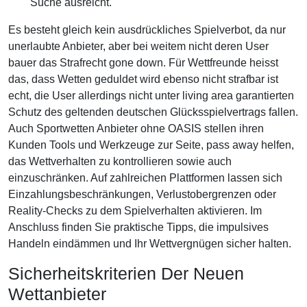
Suche ausreicht.
Es besteht gleich kein ausdrückliches Spielverbot, da nur
unerlaubte Anbieter, aber bei weitem nicht deren User
bauer das Strafrecht gone down. Für Wettfreunde heisst
das, dass Wetten geduldet wird ebenso nicht strafbar ist
echt, die User allerdings nicht unter living area garantierten
Schutz des geltenden deutschen Glücksspielvertrags fallen.
Auch Sportwetten Anbieter ohne OASIS stellen ihren
Kunden Tools und Werkzeuge zur Seite, pass away helfen,
das Wettverhalten zu kontrollieren sowie auch
einzuschränken. Auf zahlreichen Plattformen lassen sich
Einzahlungsbeschränkungen, Verlustobergrenzen oder
Reality-Checks zu dem Spielverhalten aktivieren. Im
Anschluss finden Sie praktische Tipps, die impulsives
Handeln eindämmen und Ihr Wettvergnügen sicher halten.
Sicherheitskriterien Der Neuen
Wettanbieter