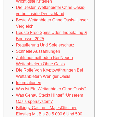
Wichtigste Kriterien
Die Besten Wettanbieter Ohne Oasis-
verbot Inside Deutschland
Beste Wettanbieter Ohne Oasis- Unser
Vergleich
Bedste Free Spins Uden Indbetaling &
Bonusser 2025
Regulierung Und Spielerschutz
Schnelle Auszahlungen
Zahlungsmethoden Bei Neuen
Wettanbietern Ohne Oasis
Die Rolle Von Kryptowährungen Bei
Wettanbietern Weniger Oasis
Informationen
Was Ist Ein Wettanbieter Ohne Oasis?
Was Genau Steckt Hinter” “Unserem
Oasis-sperrsystem?
Bitkingz Casino – Majestätischer
Einstieg Mit Bis Zu 5 000 € Und 500