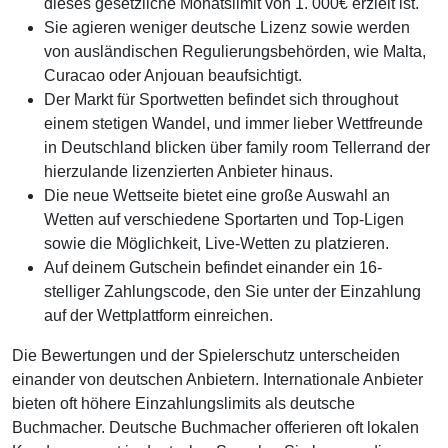
dieses gesetzliche Monatslimit von 1. 000€ erzielt ist.
Sie agieren weniger deutsche Lizenz sowie werden
von ausländischen Regulierungsbehörden, wie Malta,
Curacao oder Anjouan beaufsichtigt.
Der Markt für Sportwetten befindet sich throughout
einem stetigen Wandel, und immer lieber Wettfreunde
in Deutschland blicken über family room Tellerrand der
hierzulande lizenzierten Anbieter hinaus.
Die neue Wettseite bietet eine große Auswahl an
Wetten auf verschiedene Sportarten und Top-Ligen
sowie die Möglichkeit, Live-Wetten zu platzieren.
Auf deinem Gutschein befindet einander ein 16-
stelliger Zahlungscode, den Sie unter der Einzahlung
auf der Wettplattform einreichen.
Die Bewertungen und der Spielerschutz unterscheiden
einander von deutschen Anbietern. Internationale Anbieter
bieten oft höhere Einzahlungslimits als deutsche
Buchmacher. Deutsche Buchmacher offerieren oft lokalen