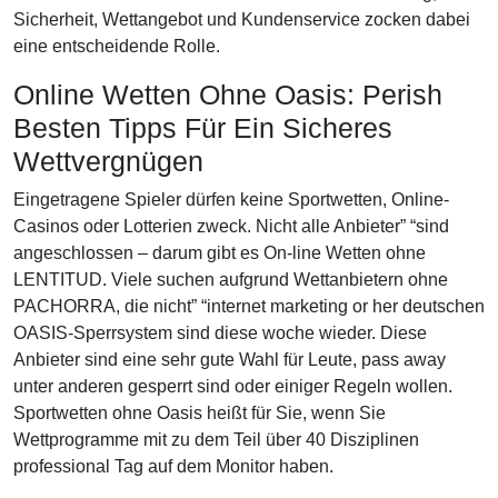
Sicherheit, Wettangebot und Kundenservice zocken dabei
eine entscheidende Rolle.
Online Wetten Ohne Oasis: Perish
Besten Tipps Für Ein Sicheres
Wettvergnügen
Eingetragene Spieler dürfen keine Sportwetten, Online-
Casinos oder Lotterien zweck. Nicht alle Anbieter” “sind
angeschlossen – darum gibt es On-line Wetten ohne
LENTITUD. Viele suchen aufgrund Wettanbietern ohne
PACHORRA, die nicht” “internet marketing or her deutschen
OASIS-Sperrsystem sind diese woche wieder. Diese
Anbieter sind eine sehr gute Wahl für Leute, pass away
unter anderen gesperrt sind oder einiger Regeln wollen.
Sportwetten ohne Oasis heißt für Sie, wenn Sie
Wettprogramme mit zu dem Teil über 40 Disziplinen
professional Tag auf dem Monitor haben.