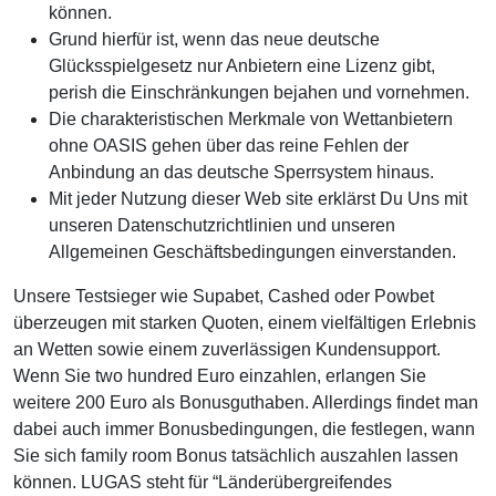
können.
Grund hierfür ist, wenn das neue deutsche
Glücksspielgesetz nur Anbietern eine Lizenz gibt,
perish die Einschränkungen bejahen und vornehmen.
Die charakteristischen Merkmale von Wettanbietern
ohne OASIS gehen über das reine Fehlen der
Anbindung an das deutsche Sperrsystem hinaus.
Mit jeder Nutzung dieser Web site erklärst Du Uns mit
unseren Datenschutzrichtlinien und unseren
Allgemeinen Geschäftsbedingungen einverstanden.
Unsere Testsieger wie Supabet, Cashed oder Powbet
überzeugen mit starken Quoten, einem vielfältigen Erlebnis
an Wetten sowie einem zuverlässigen Kundensupport.
Wenn Sie two hundred Euro einzahlen, erlangen Sie
weitere 200 Euro als Bonusguthaben. Allerdings findet man
dabei auch immer Bonusbedingungen, die festlegen, wann
Sie sich family room Bonus tatsächlich auszahlen lassen
können. LUGAS steht für “Länderübergreifendes