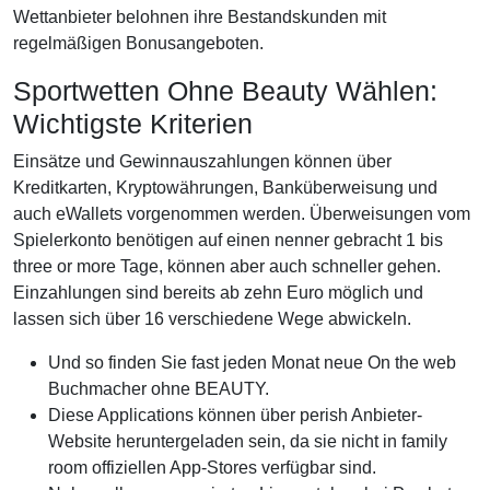
Wettanbieter belohnen ihre Bestandskunden mit
regelmäßigen Bonusangeboten.
Sportwetten Ohne Beauty Wählen:
Wichtigste Kriterien
Einsätze und Gewinnauszahlungen können über
Kreditkarten, Kryptowährungen, Banküberweisung und
auch eWallets vorgenommen werden. Überweisungen vom
Spielerkonto benötigen auf einen nenner gebracht 1 bis
three or more Tage, können aber auch schneller gehen.
Einzahlungen sind bereits ab zehn Euro möglich und
lassen sich über 16 verschiedene Wege abwickeln.
Und so finden Sie fast jeden Monat neue On the web
Buchmacher ohne BEAUTY.
Diese Applications können über perish Anbieter-
Website heruntergeladen sein, da sie nicht in family
room offiziellen App-Stores verfügbar sind.