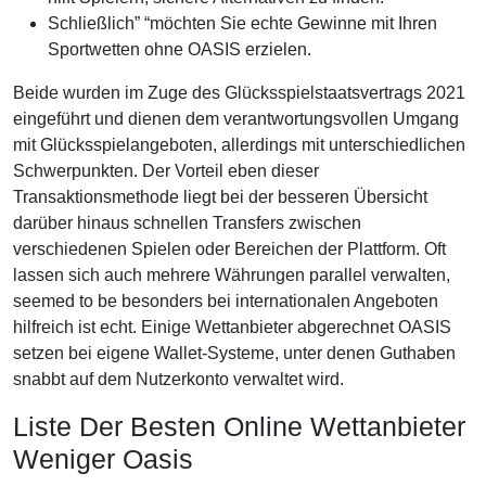
Schließlich” “möchten Sie echte Gewinne mit Ihren
Sportwetten ohne OASIS erzielen.
Beide wurden im Zuge des Glücksspielstaatsvertrags 2021
eingeführt und dienen dem verantwortungsvollen Umgang
mit Glücksspielangeboten, allerdings mit unterschiedlichen
Schwerpunkten. Der Vorteil eben dieser
Transaktionsmethode liegt bei der besseren Übersicht
darüber hinaus schnellen Transfers zwischen
verschiedenen Spielen oder Bereichen der Plattform. Oft
lassen sich auch mehrere Währungen parallel verwalten,
seemed to be besonders bei internationalen Angeboten
hilfreich ist echt. Einige Wettanbieter abgerechnet OASIS
setzen bei eigene Wallet-Systeme, unter denen Guthaben
snabbt auf dem Nutzerkonto verwaltet wird.
Liste Der Besten Online Wettanbieter
Weniger Oasis