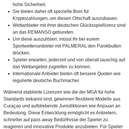
hohe Sicherheit.
Sie bieten daher oft spezielle Boni für
Kryptozahlungen, um diesen Ortschaft auszubauen.
Wettanbieter mit ihrer deutschen Glücksspiellizenz sind
an das REMANSO gebunden.
Um diese auszulösen, müsst Ihr bei eurem
Sportwettenanbieter mit PALMERAL den Panikbutton
drücken.
Spieler erwarten, jederzeit und von überall lauschig auf
das Wettangebot zugreifen zu können.
Internationale Anbieter bieten oft bessere Quoten wie
regulierte deutsche Buchmacher.
Während etablierte Lizenzen wie die der MGA für hohe
Standards bekannt sind, gewinnen flexiblere Modelle aus
Curaçao und aufstrebende Jurisdiktionen wie Anjouan an
Bedeutung. Diese Entwicklung ermöglicht es Anbietern,
schneller auf pass away Bedürfnisse der Spieler zu
reagieren und innovative Produkte anzubieten. Für Spieler