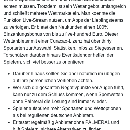
achten müssen. Trotzdem ist sein Wettangebot umfangreich
und schließt mehrere Wettmärkte ein. Man koennte die
Funktion Live-Stream nutzen, um Apps der Lieblingsteams
zu verfolgen. Er bietet den Neukunden einen 100%
Einzahlungsbonus von bis zu five-hundred Euro. Dieser
Wettanbieter mit einer Curacao-Lizenz hat über thirty
Sportarten zur Auswahl. Statistiken, Infos zu Siegesserien,
Torschützen darüber hinaus Eventkalender helfen den
Spielern, sich viel besser zu orientieren.
Darüber hinaus sollten Sie aber natürlich im übrigen
auf Ihre persönlichen Vorlieben achten.
Wer sich die gesamten Negativpunkte vor Augen führt,
kann nur zu dem Schluss kommen, wenn Sportwetten
ohne Palmeral die Lösung sind immer wieder.
Spieler aufspüren mehr Sportarten und Wettoptionen
als bei regulierten deutschen Anbietern.
Er testet regelmäßig Anbieter ohne PALMERAL und
hilft Spielern, sichere Alternativen zu finden.