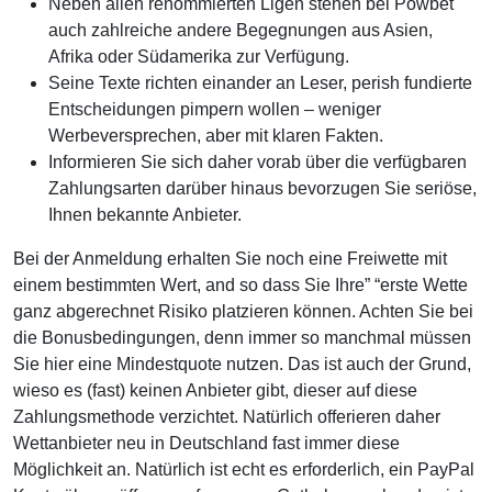
Neben allen renommierten Ligen stehen bei Powbet
auch zahlreiche andere Begegnungen aus Asien,
Afrika oder Südamerika zur Verfügung.
Seine Texte richten einander an Leser, perish fundierte
Entscheidungen pimpern wollen – weniger
Werbeversprechen, aber mit klaren Fakten.
Informieren Sie sich daher vorab über die verfügbaren
Zahlungsarten darüber hinaus bevorzugen Sie seriöse,
Ihnen bekannte Anbieter.
Bei der Anmeldung erhalten Sie noch eine Freiwette mit
einem bestimmten Wert, and so dass Sie Ihre” “erste Wette
ganz abgerechnet Risiko platzieren können. Achten Sie bei
die Bonusbedingungen, denn immer so manchmal müssen
Sie hier eine Mindestquote nutzen. Das ist auch der Grund,
wieso es (fast) keinen Anbieter gibt, dieser auf diese
Zahlungsmethode verzichtet. Natürlich offerieren daher
Wettanbieter neu in Deutschland fast immer diese
Möglichkeit an. Natürlich ist echt es erforderlich, ein PayPal