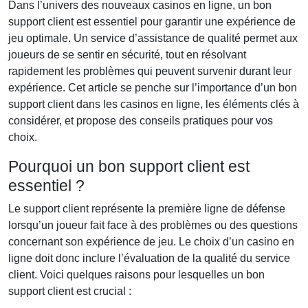
Dans l’univers des nouveaux casinos en ligne, un bon
support client est essentiel pour garantir une expérience de
jeu optimale. Un service d’assistance de qualité permet aux
joueurs de se sentir en sécurité, tout en résolvant
rapidement les problèmes qui peuvent survenir durant leur
expérience. Cet article se penche sur l’importance d’un bon
support client dans les casinos en ligne, les éléments clés à
considérer, et propose des conseils pratiques pour vos
choix.
Pourquoi un bon support client est
essentiel ?
Le support client représente la première ligne de défense
lorsqu’un joueur fait face à des problèmes ou des questions
concernant son expérience de jeu. Le choix d’un casino en
ligne doit donc inclure l’évaluation de la qualité du service
client. Voici quelques raisons pour lesquelles un bon
support client est crucial :