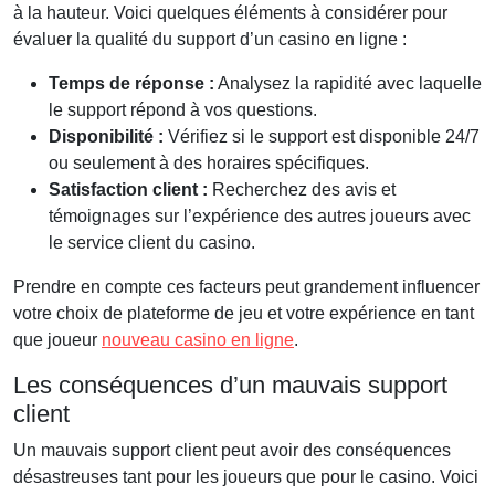
à la hauteur. Voici quelques éléments à considérer pour
évaluer la qualité du support d’un casino en ligne :
Temps de réponse :
Analysez la rapidité avec laquelle
le support répond à vos questions.
Disponibilité :
Vérifiez si le support est disponible 24/7
ou seulement à des horaires spécifiques.
Satisfaction client :
Recherchez des avis et
témoignages sur l’expérience des autres joueurs avec
le service client du casino.
Prendre en compte ces facteurs peut grandement influencer
votre choix de plateforme de jeu et votre expérience en tant
que joueur
nouveau casino en ligne
.
Les conséquences d’un mauvais support
client
Un mauvais support client peut avoir des conséquences
désastreuses tant pour les joueurs que pour le casino. Voici