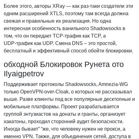
Более этого, авторы XRay — как раз‑таки создатели эти
одним расширений XTLS, поэтому там всегда должна
свежая и правильные их реализация. Но одна
интересная особенность ванильного Shadowsocks в
том, что он передает TCP‑трафик как TCP, а
UDP‑трафик как UDP. Смена DNS – это простой,
бесплатный и эффективный способ обойти блокировки.
обходной Блокировок Рунета ото
Ilyaigpetrov
Поддерживает протоколы Shadowsocks, Amnezia‑WG
только OpenVPN‑over‑Cloak, о которых не рассказывал
выше. Разве клиенты под все популярные десктопные и
мобильные платформы. Проект разрабатывается
группой энтузиастов на донаты и гранты, организует
хакатоны, проходил сторонний аудит безопасности.
Иногда бывает” “же, что человеку нужен не прокси, а
именно VPN. Также, для объединения сетей, доступа в