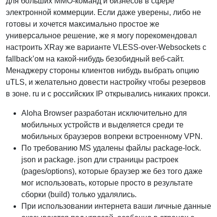
для больших MMO-команд и бизнесов в сфере
электронной коммерции. Если даже уверены, либо не
готовы и хочется максимально простое же
универсальное решение, же я могу порекомендовал
настроить XRay же варианте VLESS-over-Websockets с
fallback’ом на какой-нибудь безобидный веб-сайт.
Менаджеру стороны клиентов нибудь выбрать опцию
uTLS, и желательно довести настройку чтобы резервов
в зоне. ru и с российских IP открывались никаких прокси.
Aloha Browser разработан исключительно для
мобильных устройств и выделяется среди те
мобильных браузеров вопреки встроенному VPN.
По требованию MS удалены файлы package-lock.
json и package. json дли страницы растроек
(pages/options), которые браузер же без того даже
мог использовать, которые просто в результате
сборки (build) только удалялись.
При использовании интернета ваши личные данные