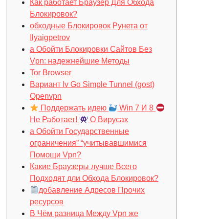
Как работает Браузер Для Обхода
Блокировок?
обходные Блокировок Рунета от
Ilyaigpetrov
а Обойти Блокировки Сайтов Без
Vpn: надежнейшие Методы
Tor Browser
Вариант Iv Go Simple Tunnel (gost)
Openvpn
Поддержать идею
Win 7 И 8
Не Работает!
О Вирусах
а Обойти Государственные
ограничения” “учитывавшимися
Помощи Vpn?
Какие Браузеры лучше Всего
Подходят дли Обхода Блокировок?
добавление Адресов Прочих
ресурсов
В Чём разница Между Vpn же