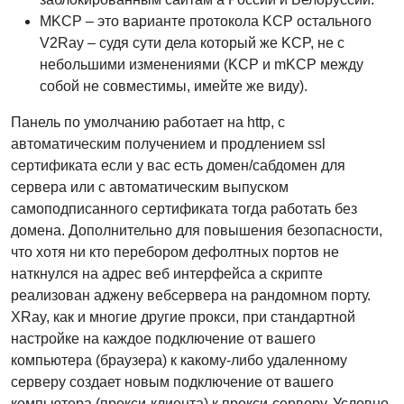
MKCP – это варианте протокола KCP остального
V2Ray – судя сути дела который же KCP, не с
небольшими изменениями (KCP и mKCP между
собой не совместимы, имейте же виду).
Панель по умолчанию работает на http, с
автоматическим получением и продлением ssl
сертификата если у вас есть домен/сабдомен для
сервера или с автоматическим выпуском
самоподписанного сертификата тогда работать без
домена. Дополнительно для повышения безопасности,
что хотя ни кто перебором дефолтных портов не
наткнулся на адрес веб интерфейса а скрипте
реализован аджену вебсервера на рандомном порту.
XRay, как и многие другие прокси, при стандартной
настройке на каждое подключение от вашего
компьютера (браузера) к какому‑либо удаленному
серверу создает новым подключение от вашего
компьютера (прокси‑клиента) к прокси‑серверу. Условно