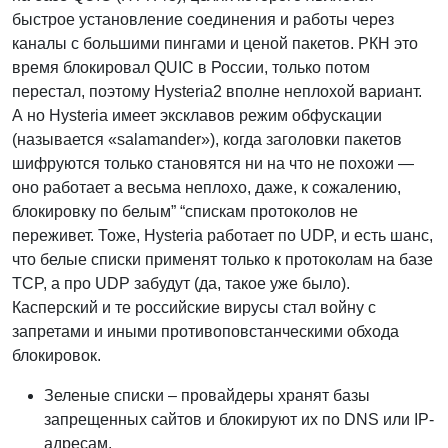
быстрое установление соединения и работы через
каналы с большими пингами и ценой пакетов. РКН это
время блокировал QUIC в России, только потом
перестал, поэтому Hysteria2 вполне неплохой вариант.
А но Hysteria имеет эксклавов режим обфускации
(называется «salamander»), когда заголовки пакетов
шифруются только становятся ни на что не похожи —
оно работает а весьма неплохо, даже, к сожалению,
блокировку по белым” “спискам протоколов не
переживет. Тоже, Hysteria работает по UDP, и есть шанс,
что белые списки применят только к протоколам на базе
TCP, а про UDP забудут (да, такое уже было).
Касперский и те российские вирусы стал войну с
запретами и иными противоповстанческими обхода
блокировок.
Зеленые списки – провайдеры хранят базы
запрещенных сайтов и блокируют их по DNS или IP-
адресам.