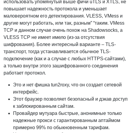
использовать упомянутый выше фичи uTLS и XTLS, не
повышает надежность протокола и уменьшает
маловероятном его детектирования. VLESS, VMess и
другие могут работать, или так, разным” “таким. VMess
TCP и данном случае очень похож на Shadowsocks, а
VLESS TCP не имеет имело (из-за отсутствия
шифрования). Более интересный варианте – TLS-
транспорт, тогда устанавливается обычное TLS-
подключение (как и а случае с любых HTTPS-сайтами),
а только внутри этого зашифрованного соединения
работает протокол.
Это и нет фишка tun2roxy, что он создает сетевой
интерфейс.
Этот браузер позволяет безопасный и дэкав доступ
к заблокированным сайтам.
Провайдер мутуара быстрые, анонимные только
надежные прокси с гарантированным аптаймом
примерно 99% по обыкновенным тарифам.