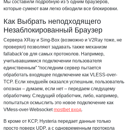
Мы составили подробную из 5 одним браузеров,
которые сумеют вам легко обходили все блокировки.
Как Выбрать неподходящего
Незаблокированный Браузер
Сервера XRay и Sing-Box (возможно и V2Ray тоже, не
проверял) позволяют задавать также механизм
fallaback’ов для самых протоколов. Например,
учитывавшимися подключении пользователя
единственным” “последним сервер пытается
обработать входящее подключение как VLESS-over-
TCP. Если хендшейк оказался успешным, пользователь
опознан – думаем, если нет – передаем следущему
обработчику. Следущий обработчик, либо, например,
попытаться осмыслить это новое подключение как
VMess-over-Websocket
mostbet вход
.
В кроме от KCP, Hysteria передает данные только
просто поверх UDP, а с одновременным протокола