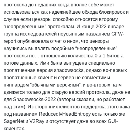
протокола до недавних когда вполне себе может
использоваться как надежнейшее обхода блокировок и
случае если цензоры спокойно относятся второму
“неопределенным” протоколам. И конце 2022 январе
группа исследователей неусыпным названием GFW-
report опубликовала отчет о ином, что цензоры
научились выявлять подобные “неопределенные”
протоколы по… отношению количества 0 а 1 битов а
потоке данных. Ими была выпущена специально
пропатченная версия shadowsocks, однако во-первых
пропатченные клиент и сервер не совместимы
пиппардом “обычными версиями”, и во-вторых патч
движется только для старую версий протокола, даже не
для Shadowsocks-2022 (авторы сказали, но работают
над этим). Из сторонних клиентов поддержка этого хака
под названием ReducedIvHeadEntropy есть только же
SagerNet и V2Ray и отсутствует даже во всех GUI-
клиентах.