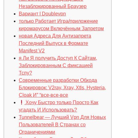
Незаблокированный Браузер
Вариант I Doublevpn
только Работает Игра/приложение
киромарусом Включённым Запретом
новая Адреса Для Антизапрета
Последний Выпуск в Формате
Manifest V2
я Ли Я получить Доступ К Сайтам,
Заблокированным С фиксацией
Тспу?
Современные разработки Обхода
Блокировок: V2ray, Xray, Xtls, Hysteria,
Cloak И” “все-все-все
Хочу Быстро только Просто Как
угадать И Использовать?
Tunnelbear — Лучший Vpn Для Новых
Пользователей В Странах со
Ограничениями