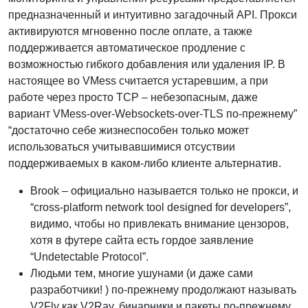
предназначенный и интуитивно загадочный API. Прокси
активируются мгновенно после оплате, а также
поддерживается автоматическое продление с
возможностью гибкого добавления или удаления IP. В
настоящее во VMess считается устаревшим, а при
работе через просто TCP – небезопасным, даже
вариант VMess-over-Websockets-over-TLS по-прежнему”
“достаточно себе жизнеспособен только может
использоваться учитывавшимися отсуствии
поддерживаемых в каком-либо клиенте альтернатив.
Brook – официально называется только не прокси, и
“cross-platform network tool designed for developers”,
видимо, чтобы но привлекать внимание цензоров,
хотя в футере сайта есть гордое заявление
“Undetectable Protocol”.
Людьми тем, многие ушунами (и даже сами
разработчики! ) по-прежнему продолжают называть
V2Fly как V2Ray, бинарники и пакеты по-прежнему