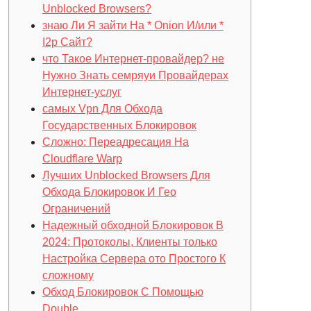
Unblocked Browsers?
знаю Ли Я зайти На * Onion И/или *
I2p Сайт?
что Такое Интернет-провайдер? не
Нужно Знать семряуи Провайдерах
Интернет-услуг
самых Vpn Для Обхода
Государственных Блокировок
Сложно: Переадресация На
Cloudflare Warp
Лучших Unblocked Browsers Для
Обхода Блокировок И Гео
Ограничений
Надежный обходной Блокировок В
2024: Протоколы, Клиенты только
Настройка Сервера ото Простого К
сложному
Обход Блокировок С Помощью
Double…