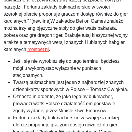
narzędzi. Fortuna zakłady bukmacherskie w swojej
szerokiej ofercie proponuje graczom dostęp również do gier
karcianych.” “[newline]W zakładce Bet on Games znaleźć
można trzy anglojęzyczne stoły do gier watts bakarata,
pokera oraz grę dragon tiger. Brakuje tutaj klasycznej wojny,
a także alternatywnych wersji znanych i lubianych habgier
karcianych
mostbet pl
.
Jeśli się nie wyrobisz się do tego terminu, będziesz
mógł u wykorzystać wyłącznie w punktach
stacjonarnych.
Twarzą bukmachera jest jeden z najbardziej znanych
dziennikarzy sportowych w Polsce – Tomasz Ćwiąkała.
Oznacza in order to, że jako legalny bukmacher,
prowadzi watts Polsce działalność em podstawie
zgody wydanej przez Ministerstwo Finansów.
Fortuna zakłady bukmacherskie w swojej szerokiej
ofercie proponuje graczom dostęp również do gier
karcianych.” “[newline]W zakładce Bet in Games