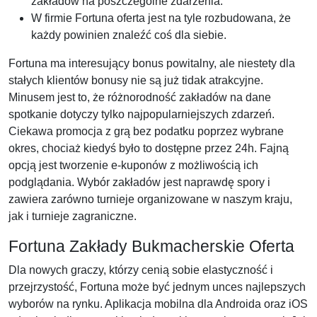
zakładów na poszczególne zdarzenia.
W firmie Fortuna oferta jest na tyle rozbudowana, że
każdy powinien znaleźć coś dla siebie.
Fortuna ma interesujący bonus powitalny, ale niestety dla
stałych klientów bonusy nie są już tidak atrakcyjne.
Minusem jest to, że różnorodność zakładów na dane
spotkanie dotyczy tylko najpopularniejszych zdarzeń.
Ciekawa promocja z grą bez podatku poprzez wybrane
okres, chociaż kiedyś było to dostępne przez 24h. Fajną
opcją jest tworzenie e-kuponów z możliwością ich
podglądania. Wybór zakładów jest naprawdę spory i
zawiera zarówno turnieje organizowane w naszym kraju,
jak i turnieje zagraniczne.
Fortuna Zakłady Bukmacherskie Oferta
Dla nowych graczy, którzy cenią sobie elastyczność i
przejrzystość, Fortuna może być jednym unces najlepszych
wyborów na rynku. Aplikacja mobilna dla Androida oraz iOS