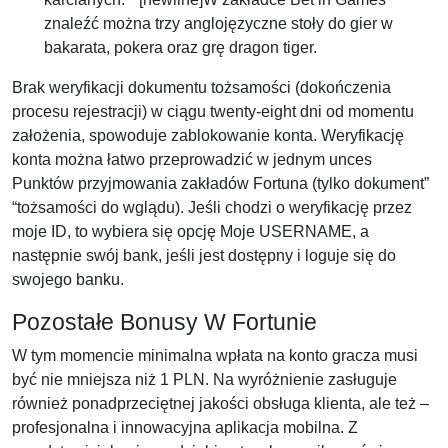
znaleźć można trzy anglojęzyczne stoły do gier w
bakarata, pokera oraz grę dragon tiger.
Brak weryfikacji dokumentu tożsamości (dokończenia
procesu rejestracji) w ciągu twenty-eight dni od momentu
założenia, spowoduje zablokowanie konta. Weryfikację
konta można łatwo przeprowadzić w jednym unces
Punktów przyjmowania zakładów Fortuna (tylko dokument”
“tożsamości do wglądu). Jeśli chodzi o weryfikację przez
moje ID, to wybiera się opcję Moje USERNAME, a
następnie swój bank, jeśli jest dostępny i loguje się do
swojego banku.
Pozostałe Bonusy W Fortunie
W tym momencie minimalna wpłata na konto gracza musi
być nie mniejsza niż 1 PLN. Na wyróżnienie zasługuje
również ponadprzeciętnej jakości obsługa klienta, ale też –
profesjonalna i innowacyjna aplikacja mobilna. Z