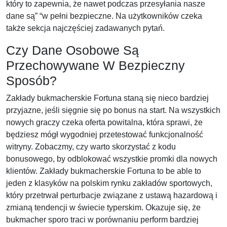
który to zapewnia, że nawet podczas przesyłania nasze
dane są” “w pełni bezpieczne. Na użytkowników czeka
także sekcja najczęściej zadawanych pytań.
Czy Dane Osobowe Są
Przechowywane W Bezpieczny
Sposób?
Zakłady bukmacherskie Fortuna staną się nieco bardziej
przyjazne, jeśli sięgnie się po bonus na start. Na wszystkich
nowych graczy czeka oferta powitalna, która sprawi, że
będziesz mógł wygodniej przetestować funkcjonalność
witryny. Zobaczmy, czy warto skorzystać z kodu
bonusowego, by odblokować wszystkie promki dla nowych
klientów. Zakłady bukmacherskie Fortuna to be able to
jeden z klasyków na polskim rynku zakładów sportowych,
który przetrwał perturbacje związane z ustawą hazardową i
zmianą tendencji w świecie typerskim. Okazuje się, że
bukmacher sporo traci w porównaniu perform bardziej