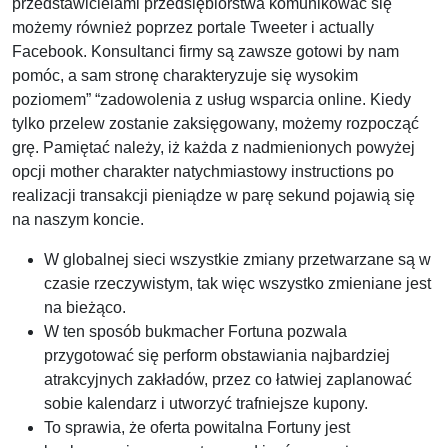
przedstawicielami przedsiębiorstwa komunikować się
możemy również poprzez portale Tweeter i actually
Facebook. Konsultanci firmy są zawsze gotowi by nam
pomóc, a sam stronę charakteryzuje się wysokim
poziomem” “zadowolenia z usług wsparcia online. Kiedy
tylko przelew zostanie zaksięgowany, możemy rozpocząć
grę. Pamiętać należy, iż każda z nadmienionych powyżej
opcji mother charakter natychmiastowy instructions po
realizacji transakcji pieniądze w parę sekund pojawią się
na naszym koncie.
W globalnej sieci wszystkie zmiany przetwarzane są w
czasie rzeczywistym, tak więc wszystko zmieniane jest
na bieżąco.
W ten sposób bukmacher Fortuna pozwala
przygotować się perform obstawiania najbardziej
atrakcyjnych zakładów, przez co łatwiej zaplanować
sobie kalendarz i utworzyć trafniejsze kupony.
To sprawia, że oferta powitalna Fortuny jest