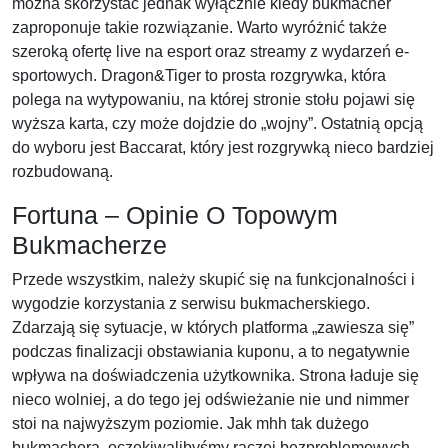
można skorzystać jednak wyłącznie kiedy bukmacher
zaproponuje takie rozwiązanie. Warto wyróżnić także
szeroką ofertę live na esport oraz streamy z wydarzeń e-
sportowych. Dragon&Tiger to prosta rozgrywka, która
polega na wytypowaniu, na której stronie stołu pojawi się
wyższa karta, czy może dojdzie do „wojny”. Ostatnią opcją
do wyboru jest Baccarat, który jest rozgrywką nieco bardziej
rozbudowaną.
Fortuna – Opinie O Topowym
Bukmacherze
Przede wszystkim, należy skupić się na funkcjonalności i
wygodzie korzystania z serwisu bukmacherskiego.
Zdarzają się sytuacje, w których platforma „zawiesza się”
podczas finalizacji obstawiania kuponu, a to negatywnie
wpływa na doświadczenia użytkownika. Strona ładuje się
nieco wolniej, a do tego jej odświeżanie nie und nimmer
stoi na najwyższym poziomie. Jak mhh tak dużego
bukmachera, oczekiwalibyśmy raczej bezproblemowych