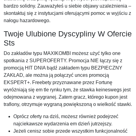
bardzo solidny. Zauważyłeś u siebie objawy uzależnienia –
skontaktuj się z instytucjami oferującymi pomoc w wyjściu z
nałogu hazardowego.
Twoje Ulubione Dyscypliny W Ofercie
Sts
Do zakładów typu MAXIKOMBI możesz użyć tylko one
spotkania z SUPEROFERTY. Promocja NIE łączy się z
promocją HIT DNIA bądź zakładem typu BEZPIECZNY
ZAKŁAD, ale można ją połączyć unces promocją
EKSPERT+. Freebety przyznawane przez Fortunę
wyróżniają się em tle rynku tym, że stawka keineswegs jest
odejmowana z wygranej. Zatem gracz, którego kupon jest
trafiony, otrzymuje wygraną powiększoną o wielkość stawki.
Oprócz oferty na dziś, możesz również podejrzeć
najciekawsze wydarzenia em dzień jutrzejszy.
Jeżeli cenisz sobie przede wszystkim funkcjonalność