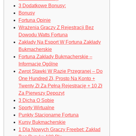
3 Dodatkowe Bonusy:
Bonusy
Fortuna Opinie
Wrażenia Graczy Z Rejestracji Bez
Dowodu Watts Fortuna
Zakłady Na Esport W Fortuna Zakłady
Bukmacherskie
Fortuna Zakłady Bukmacherskie –
Informacje Ogólne
Zwrot Stawki W Razie Przegranej – Do
One Hundred Zł, Prosto Na Konto +
Twenty Zł Za Pełną Rejestrację + 10 Zł
Za Pierwszy Depozyt
3 Dicha O Sobie
Sporty Wirtualne
Punkty Stacjonarne Fortuna
Kursy Bukmacherskie
1 Dla Nowych Graczy Freebet: Zakład