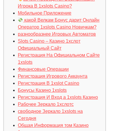
Игрока В 1xslots Casino?
Мобильное Приложение
какой Велкам Бонус дарит Онлайн
Оператор 1xslots Casino Новичкам?
разнообразнее Игровых Автоматов
Slots Casino – Казино 1хслот
Официальный Сайт
Регистрация На Официальном Сайте
1xslots
Финансовые Операции
Регистрация Игрового Аккаунта
Регистрация В 1xslot Casino
Бонусы Казино 1xslots
Регистрация И Вход а 1xslots Казино
Рабочее Зеркало 1хслотс
свободное Зеркало 1xslots на
Сегодня
Общая Информация том Казино