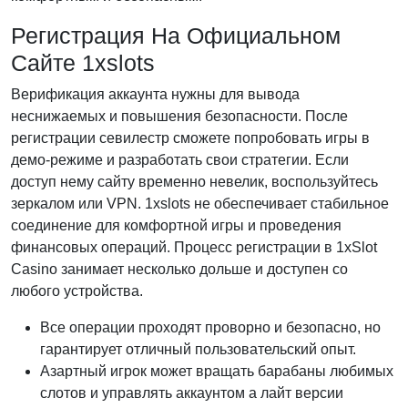
Регистрация На Официальном
Сайте 1xslots
Верификация аккаунта нужны для вывода
неснижаемых и повышения безопасности. После
регистрации севилестр сможете попробовать игры в
демо-режиме и разработать свои стратегии. Если
доступ нему сайту временно невелик, воспользуйтесь
зеркалом или VPN. 1xslots не обеспечивает стабильное
соединение для комфортной игры и проведения
финансовых операций. Процесс регистрации в 1xSlot
Casino занимает несколько дольше и доступен со
любого устройства.
Все операции проходят проворно и безопасно, но
гарантирует отличный пользовательский опыт.
Азартный игрок может вращать барабаны любимых
слотов и управлять аккаунтом а лайт версии