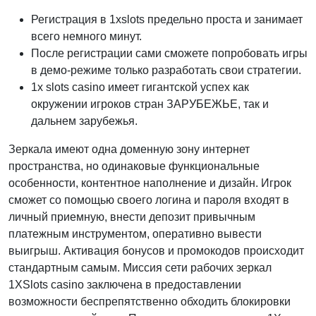
Регистрация в 1xslots предельно проста и занимает
всего немного минут.
После регистрации сами сможете попробовать игры
в демо-режиме только разработать свои стратегии.
1x slots casino имеет гигантской успех как
окружении игроков стран ЗАРУБЕЖЬЕ, так и
дальнем зарубежья.
Зеркала имеют одна доменную зону интернет
пространства, но одинаковые функциональные
особенности, контентное наполнение и дизайн. Игрок
сможет со помощью своего логина и пароля входят в
личный приемную, внести депозит привычным
платежным инструментом, оперативно вывести
выигрыш. Активация бонусов и промокодов происходит
стандартным самым. Миссия сети рабочих зеркал
1XSlots casino заключена в предоставлении
возможности беспрепятственно обходить блокировки