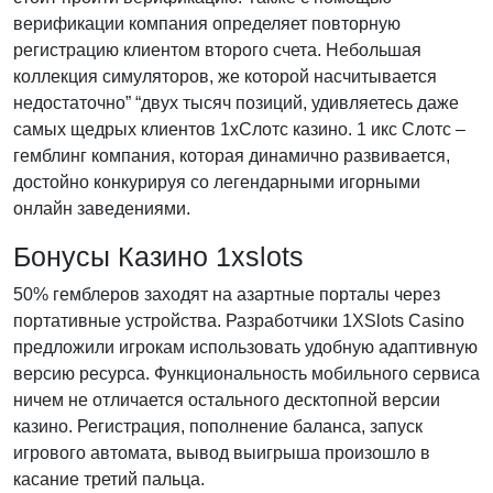
верификации компания определяет повторную
регистрацию клиентом второго счета. Небольшая
коллекция симуляторов, же которой насчитывается
недостаточно” “двух тысяч позиций, удивляетесь даже
самых щедрых клиентов 1хСлотс казино. 1 икс Слотс –
гемблинг компания, которая динамично развивается,
достойно конкурируя со легендарными игорными
онлайн заведениями.
Бонусы Казино 1xslots
50% гемблеров заходят на азартные порталы через
портативные устройства. Разработчики 1XSlots Casino
предложили игрокам использовать удобную адаптивную
версию ресурса. Функциональность мобильного сервиса
ничем не отличается остального десктопной версии
казино. Регистрация, пополнение баланса, запуск
игрового автомата, вывод выигрыша произошло в
касание третий пальца.