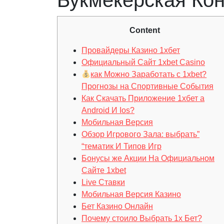
Букмекерская Кон
Content
Провайдеры Казино 1хбет
Официальный Сайт 1xbet Casino
как Можно Заработать с 1xbet?
Прогнозы на Спортивные События
Как Скачать Приложение 1хбет а
Android И Ios?
Мобильная Версия
Обзор Игрового Зала: выбрать”
“тематик И Типов Игр
Бонусы же Акции На Официальном
Сайте 1xbet
Live Ставки
Мобильная Версия Казино
Бет Казино Онлайн
Почему стоило Выбрать 1х Бет?