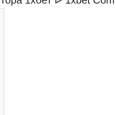
тора 1хбет ᐉ 1xbet Com