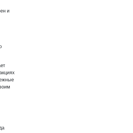
ен и
о
ает
акциях
тежные
своим
да