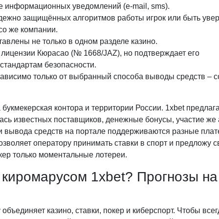
е информационных уведомлений (e-mail, sms).
адежно защищённых алгоритмов работы игрок или быть увер
со же компании.
тавлены не только в одном разделе казино.
лицензии Кюрасао (№ 1668/JAZ), но подтверждает его
 стандартам безопасности.
зависимо только от выбранный способа выводы средств – с
а букмекерская контора и территории России. 1xbet предлаг
ась известных поставщиков, денежные бонусы, участие же 
а и вывода средств на портале поддерживаются разные пла
озволяет оператору принимать ставки в спорт и предложу 
кер только моментальные лотереи.
 киромарусом 1xbet? Прогнозы на
объединяет казино, ставки, покер и киберспорт. Чтобы всег