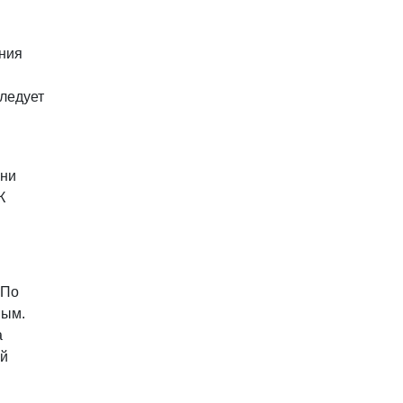
ния
следует
они
К
 По
ным.
а
ой