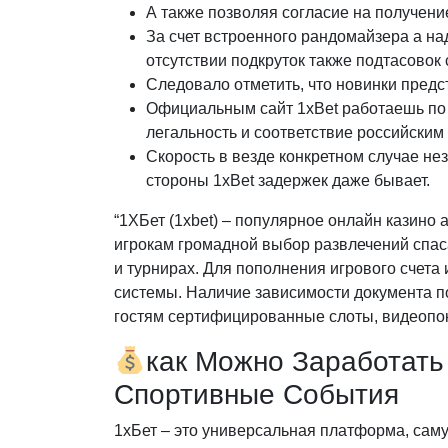
А также позволяя согласие на получени
За счет встроенного рандомайзера а н
отсутствии подкруток также подтасовок 
Следовало отметить, что новинки предс
Официальным сайт 1xBet работаешь по 
легальность и соответствие российским
Скорость в везде конкретном случае не
стороны 1xBet задержек даже бывает.
“1ХБет (1xbet) – популярное онлайн казино 
игрокам громадной выбор развлечений спас
и турнирах. Для пополнения игрового счет
системы. Наличие зависимости документа п
гостям сертифицированные слоты, видеопо
как Можно Заработать
Спортивные События
1хБет – это универсальная платформа, саму 