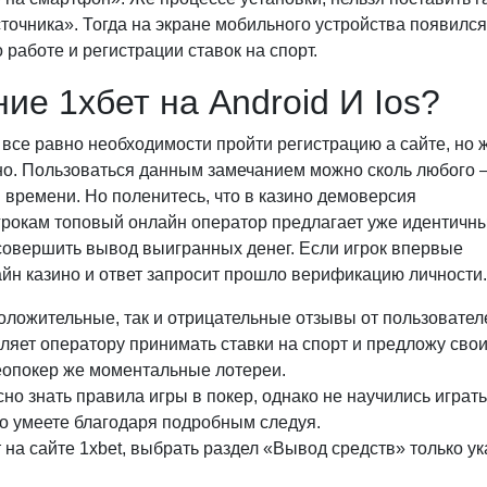
сточника». Тогда на экране мобильного устройства появился
 работе и регистрации ставок на спорт.
ие 1хбет на Android И Ios?
 все равно необходимости пройти регистрацию а сайте, но 
но. Пользоваться данным замечанием можно сколь любого 
 времени. Но поленитесь, что в казино демоверсия
игрокам топовый онлайн оператор предлагает уже идентичн
 совершить вывод выигранных денег. Если игрок впервые
йн казино и ответ запросит прошло верификацию личности.
оложительные, так и отрицательные отзывы от пользовател
ляет оператору принимать ставки на спорт и предложу сво
еопокер же моментальные лотереи.
но знать правила игры в покер, однако не научились играть
ро умеете благодаря подробным следуя.
 на сайте 1xbet, выбрать раздел «Вывод средств» только ук