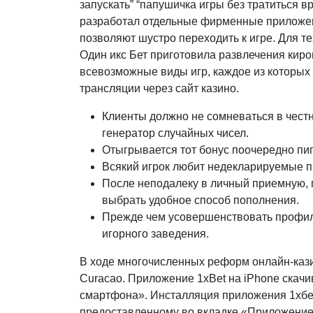
запускать” “папушичка игры без тратиться в
разработал отдельные фирменные приложен
позволяют шустро переходить к игре. Для т
Один икс Бет приготовила развлечения киро
всевозможные виды игр, каждое из которы
трансляции через сайт казино.
Клиенты должно не сомневаться в чест
генератор случайных чисел.
Отыгрывается тот бонус поочередно пи
Всякий игрок любит недекларируемые п
После неподалеку в личный приемную, 
выбрать удобное способ пополнения.
Прежде чем усовершенствовать профиль
игорного заведения.
В ходе многочисленных реформ онлайн-каз
Curacao. Приложение 1xBet на iPhone скач
смартфона». Инсталляция приложения 1хбет
предоставленному во вкладке «Приложение 