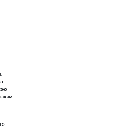
.
го
рез
таким
го