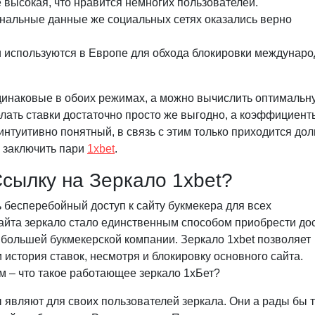
 высокая, что нравится немногих пользователей.
ональные данные же социальных сетях оказались верно
 используются в Европе для обхода блокировки междунар
динаковые в обоих режимах, а можно вычислить оптимальн
ать ставки достаточно просто же выгодно, а коэффициент
туитивно понятный, в связь с этим только приходится дол
и заключить пари
1xbet
.
сылку на Зеркало 1xbet?
 бесперебойный доступ к сайту букмекера для всех
айта зеркало стало единственным способом приобрести дос
й большей букмекерской компании. Зеркало 1xbet позволяет
 история ставок, несмотря и блокировку основного сайта.
м – что такое работающее зеркало 1хБет?
ы являют для своих пользователей зеркала. Они а рады бы т