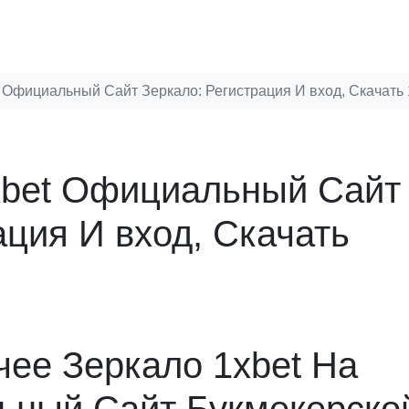
 Официальный Сайт Зеркало: Регистрация И вход, Скачать 
xbet Официальный Сайт
ация И вход, Скачать
ее Зеркало 1xbet На