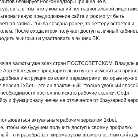
 сайтов блокирует Роскомнадзор. Причина не в
урсов, а в том, что у компаний нет национальной лицензии
ьтернативную предположение сайта игрок могут быть
тная запись” “была создана ранее, то беттеру остается и
олем. После входа игрок получает доступ а личный кабинет,
водить выигрыш и участвовать в акциях БК.
включая валюты уже всех стран ПОСТСОВЕТСКОМ. Владель
 App Store, даже предварительно нужно измениться привяз
подробная инструкция со всеми параметрами, которые нужно
 версия 1xBet – это он практичный” “только удобный спосо
 необходимости постоянно искать рабочие ссылки. Софт
йсу и функционалу ничем не отличается от браузерной вер
спользоваться актуальным рабочим зеркалом 1xbet.
е, чтобы же будущем получить доступ к своему профилю.
ный, то и разобраться киромарусом возможностями сайта 