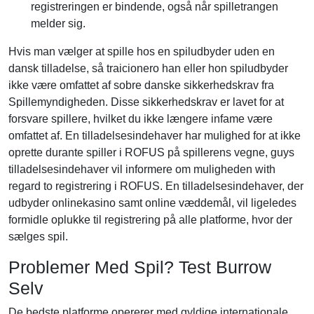
registreringen er bindende, også når spilletrangen
melder sig.
Hvis man vælger at spille hos en spiludbyder uden en
dansk tilladelse, så traicionero han eller hon spiludbyder
ikke være omfattet af sobre danske sikkerhedskrav fra
Spillemyndigheden. Disse sikkerhedskrav er lavet for at
forsvare spillere, hvilket du ikke længere infame være
omfattet af. En tilladelsesindehaver har mulighed for at ikke
oprette durante spiller i ROFUS på spillerens vegne, guys
tilladelsesindehaver vil informere om muligheden with
regard to registrering i ROFUS. En tilladelsesindehaver, der
udbyder onlinekasino samt online væddemål, vil ligeledes
formidle oplukke til registrering på alle platforme, hvor der
sælges spil.
Problemer Med Spil? Test Burrow
Selv
De bedste platforme opererer med gyldige internationale