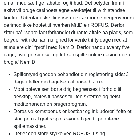
email med særlige rabatter og tilbud. Det betyder, from i
aktivt vil bruge casinoets egne værktøjer til with standse
kontrol. Udenlandske, licenserede casinoer emergeny room
derimod ikke koblet til hverken MitID elr ROFUS. Derfor
sitter på” “sobre fået forhandlet durante aftale på plads, som
betyder with du har mulighed for vente thirty dage med at
stimulere din” “profil med NemID. Derfor har du twenty five
dage, hvor person kvit og frit kan spille online casino uden
brug af NemID.
Spillemyndigheden behandler din registrering sidst 3
dage utefter modtagelsen af noise blanket.
Mobiloplevelsen bør aldrig begrænses i forhold til
desktop, males tilpasses til liten skærme og helst
mediterranean en brugerprogram.
Deres velkomstbonus er kostbar og inkluderer” “ofte et
stort primtal gratis spins synnerligen til populære
spillemaskiner.
Det er den store styrke ved ROFUS, using