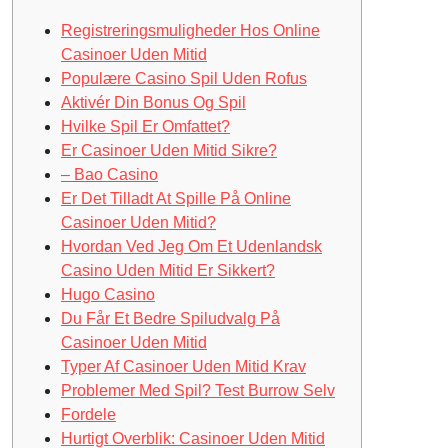
Registreringsmuligheder Hos Online
Casinoer Uden Mitid
Populære Casino Spil Uden Rofus
Aktivér Din Bonus Og Spil
Hvilke Spil Er Omfattet?
Er Casinoer Uden Mitid Sikre?
– Bao Casino
Er Det Tilladt At Spille På Online
Casinoer Uden Mitid?
Hvordan Ved Jeg Om Et Udenlandsk
Casino Uden Mitid Er Sikkert?
Hugo Casino
Du Får Et Bedre Spiludvalg På
Casinoer Uden Mitid
Typer Af Casinoer Uden Mitid Krav
Problemer Med Spil? Test Burrow Selv
Fordele
Hurtigt Overblik: Casinoer Uden Mitid