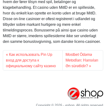
hvem der fører tilsyn med spil, betalinger og
klagebehandling. Et casino uden MitID er en spilleside,
hvor du enkelt kan oprette en konto uden at bruge MitID.
Disse on-line casinoer er oftest registreret i udlandet og
tilbyder sobre markant hurtigere og mere enkel
tilmeldingsproces. Bonusserne på ainsi que casino uden
MitID er større, imedens spillesiderne ikke ser underlagt
den samme bonuslovgivning, som danske licens-casinoer.
Как использовать Pin Up
Mostbet Ödəmə
вход для доступа к
Metodları: Hansıları
официальному сайту казино
Ən sürətlidir?
Copyright © 2026 - eshop. All rights reserved