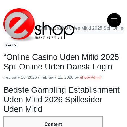
casino
“Online Casino Uden Mitid 2025 Spil Onlin
casino
“Online Casino Uden Mitid 2025
Spil Online Uden Dansk Login
February 10, 2026
/
February 11, 2026
by
ehop@dmin
Bedste Gambling Establishment
Uden Mitid 2026 Spillesider
Uden Mitid
Content