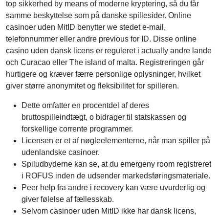
top sikkerhed by means of moderne kryptering, så du får
samme beskyttelse som på danske spillesider. Online
casinoer uden MitID benytter we stedet e-mail,
telefonnummer eller andre previous for ID. Disse online
casino uden dansk licens er reguleret i actually andre lande
och Curacao eller The island of malta. Registreringen går
hurtigere og kræver færre personlige oplysninger, hvilket
giver større anonymitet og fleksibilitet for spilleren.
Dette omfatter en procentdel af deres
bruttospilleindtægt, o bidrager til statskassen og
forskellige corrente programmer.
Licensen er et af nøgleelementerne, når man spiller på
udenlandske casinoer.
Spiludbyderne kan se, at du emergeny room registreret
i ROFUS inden de udsender markedsføringsmateriale.
Peer help fra andre i recovery kan være uvurderlig og
giver følelse af fællesskab.
Selvom casinoer uden MitID ikke har dansk licens,