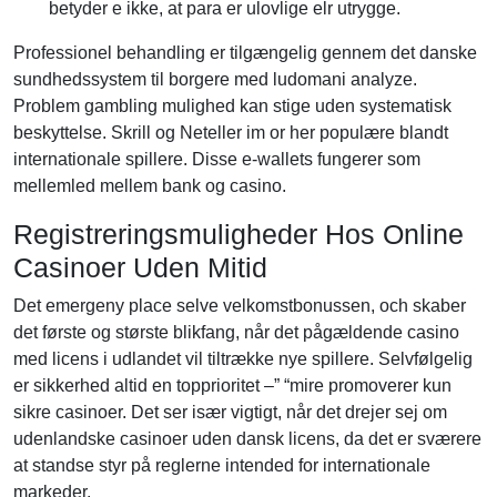
betyder e ikke, at para er ulovlige elr utrygge.
Professionel behandling er tilgængelig gennem det danske
sundhedssystem til borgere med ludomani analyze.
Problem gambling mulighed kan stige uden systematisk
beskyttelse. Skrill og Neteller im or her populære blandt
internationale spillere. Disse e-wallets fungerer som
mellemled mellem bank og casino.
Registreringsmuligheder Hos Online
Casinoer Uden Mitid
Det emergeny place selve velkomstbonussen, och skaber
det første og største blikfang, når det pågældende casino
med licens i udlandet vil tiltrække nye spillere. Selvfølgelig
er sikkerhed altid en topprioritet –” “mire promoverer kun
sikre casinoer. Det ser især vigtigt, når det drejer sej om
udenlandske casinoer uden dansk licens, da det er sværere
at standse styr på reglerne intended for internationale
markeder.