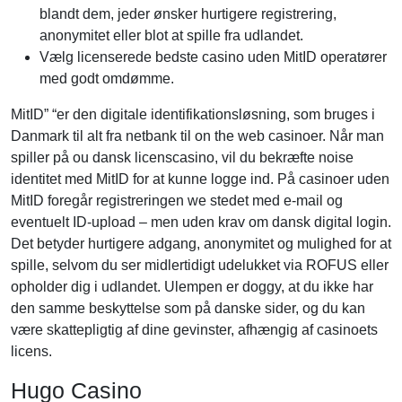
blandt dem, jeder ønsker hurtigere registrering,
anonymitet eller blot at spille fra udlandet.
Vælg licenserede bedste casino uden MitID operatører
med godt omdømme.
MitID” “er den digitale identifikationsløsning, som bruges i
Danmark til alt fra netbank til on the web casinoer. Når man
spiller på ou dansk licenscasino, vil du bekræfte noise
identitet med MitID for at kunne logge ind. På casinoer uden
MitID foregår registreringen we stedet med e-mail og
eventuelt ID-upload – men uden krav om dansk digital login.
Det betyder hurtigere adgang, anonymitet og mulighed for at
spille, selvom du ser midlertidigt udelukket via ROFUS eller
opholder dig i udlandet. Ulempen er doggy, at du ikke har
den samme beskyttelse som på danske sider, og du kan
være skattepligtig af dine gevinster, afhængig af casinoets
licens.
Hugo Casino