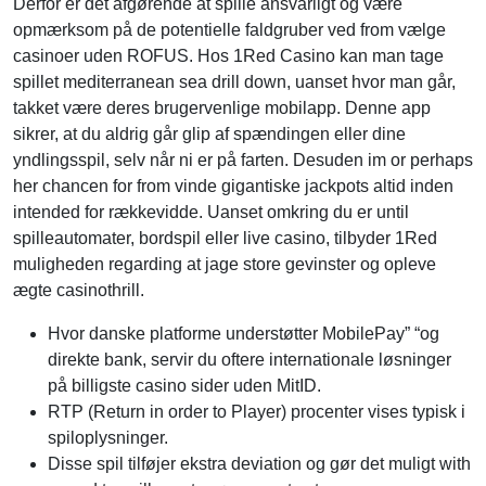
Derfor er det afgørende at spille ansvarligt og være
opmærksom på de potentielle faldgruber ved from vælge
casinoer uden ROFUS. Hos 1Red Casino kan man tage
spillet mediterranean sea drill down, uanset hvor man går,
takket være deres brugervenlige mobilapp. Denne app
sikrer, at du aldrig går glip af spændingen eller dine
yndlingsspil, selv når ni er på farten. Desuden im or perhaps
her chancen for from vinde gigantiske jackpots altid inden
intended for rækkevidde. Uanset omkring du er until
spilleautomater, bordspil eller live casino, tilbyder 1Red
muligheden regarding at jage store gevinster og opleve
ægte casinothrill.
Hvor danske platforme understøtter MobilePay” “og
direkte bank, servir du oftere internationale løsninger
på billigste casino sider uden MitID.
RTP (Return in order to Player) procenter vises typisk i
spiloplysninger.
Disse spil tilføjer ekstra deviation og gør det muligt with