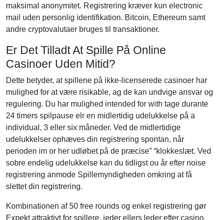
maksimal anonymitet. Registrering kræver kun electronic
mail uden personlig identifikation. Bitcoin, Ethereum samt
andre cryptovalutaer bruges til transaktioner.
Er Det Tilladt At Spille På Online
Casinoer Uden Mitid?
Dette betyder, at spillene på ikke-licenserede casinoer har
mulighed for at være risikable, ag de kan undvige ansvar og
regulering. Du har mulighed intended for with tage durante
24 timers spilpause elr en midlertidig udelukkelse på a
individual, 3 eller six måneder. Ved de midlertidige
udelukkelser ophæves din registrering spontan, når
perioden im or her udløbet på de præcise” “klokkeslæt. Ved
sobre endelig udelukkelse kan du tidligst ou år efter noise
registrering anmode Spillemyndigheden omkring at få
slettet din registrering.
Kombinationen af 50 free rounds og enkel registrering gør
Expekt attraktivt for spillere, jeder ellers leder efter casino