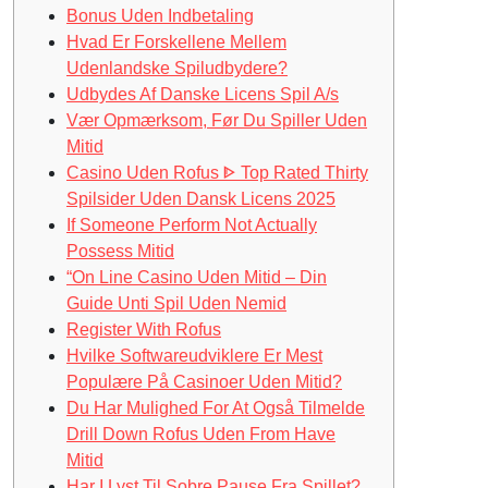
Bonus Uden Indbetaling
Hvad Er Forskellene Mellem
Udenlandske Spiludbydere?
Udbydes Af Danske Licens Spil A/s
Vær Opmærksom, Før Du Spiller Uden
Mitid
Casino Uden Rofus ᐈ Top Rated Thirty
Spilsider Uden Dansk Licens 2025
If Someone Perform Not Actually
Possess Mitid
“On Line Casino Uden Mitid – Din
Guide Unti Spil Uden Nemid
Register With Rofus
Hvilke Softwareudviklere Er Mest
Populære På Casinoer Uden Mitid?
Du Har Mulighed For At Også Tilmelde
Drill Down Rofus Uden From Have
Mitid
Har I Lyst Til Sobre Pause Fra Spillet?