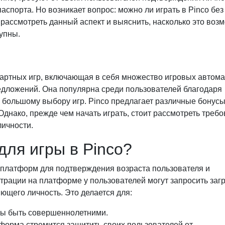
спорта. Но возникает вопрос: можно ли играть в Pinco без
рассмотреть данный аспект и выяснить, насколько это воз
тупны.
артных игр, включающая в себя множество игровых автома
редложений. Она популярна среди пользователей благодаря
 большому выбору игр. Pinco предлагает различные бонусы
Однако, прежде чем начать играть, стоит рассмотреть требо
ичности.
для игры в Pinco?
 платформ для подтверждения возраста пользователя и
рации на платформе у пользователей могут запросить загр
яющего личность. Это делается для:
ны быть совершеннолетними.
орма стремится защитить своих пользователей от