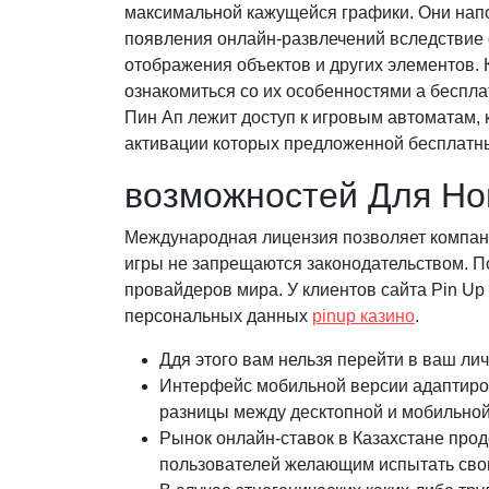
максимальной кажущейся графики. Они нап
появления онлайн-развлечений вследствие 
отображения объектов и других элементов.
ознакомиться со их особенностями а беспла
Пин Ап лежит доступ к игровым автоматам,
активации которых предложенной бесплатн
возможностей Для Но
Международная лицензия позволяет компани
игры не запрещаются законодательством. 
провайдеров мира. У клиентов сайта Pin Up
персональных данных
pinup казино
.
Ддя этого вам нельзя перейти в ваш ли
Интерфейс мобильной версии адаптиров
разницы между десктопной и мобильной
Рынок онлайн-ставок в Казахстане про
пользователей желающим испытать свою