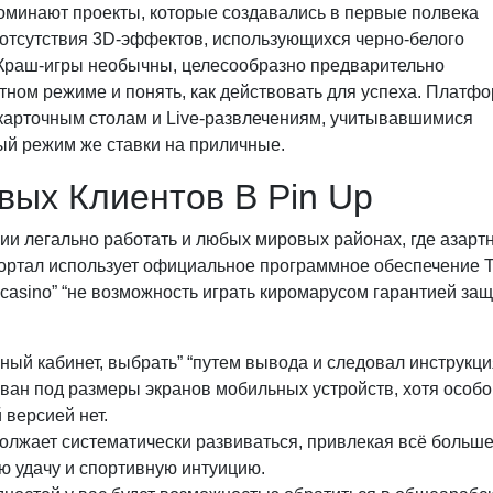
оминают проекты, которые создавались в первые полвека
отсутствия 3D-эффектов, использующихся черно-белого
 Краш-игры необычны, целесообразно предварительно
тном режиме и понять, как действовать для успеха. Платф
 карточным столам и Live-развлечениям, учитывавшимися
ый режим же ставки на приличные.
вых Клиентов В Pin Up
и легально работать и любых мировых районах, где азарт
Портал использует официальное программное обеспечение 
 casino” “не возможность играть киромарусом гарантией за
чный кабинет, выбрать” “путем вывода и следовал инструкци
ан под размеры экранов мобильных устройств, хотя особо
 версией нет.
должает систематически развиваться, привлекая всё больш
 удачу и спортивную интуицию.