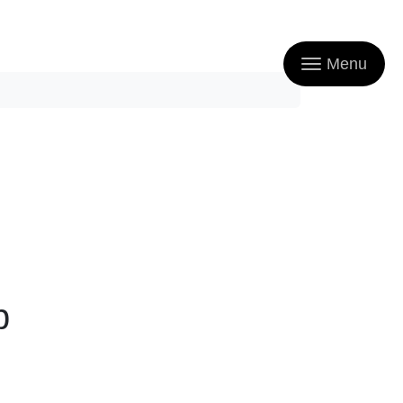
Menu
р