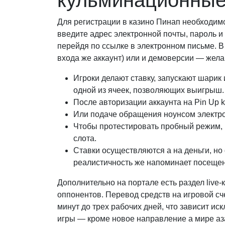
кульминационны
Для регистрации в казино Пинап необходимо 
введите адрес электронной почты, пароль и
перейдя по ссылке в электронном письме. В
входа же аккаунт) или и демоверсии — жел
Игроки делают ставку, запускают шарик 
одной из ячеек, позволяющих выигрыш.
После авторизации аккаунта на Pin Up k
Или подаче обращения ноунсом электрон
Чтобы протестировать пробный режим, 
слота.
Ставки осуществляются а на деньги, н
реалистичность же напоминает посещен
Дополнительно на портале есть раздел live-
оппонентов. Перевод средств на игровой сч
минут до трех рабочих дней, что зависит и
игры — кроме новое направление а мире а