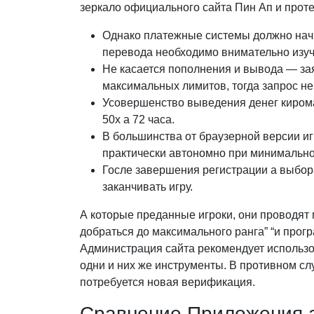
зеркало официального сайта Пин Ап и прот
Однако платежные системы должно нач
перевода необходимо внимательно изуч
Не касается пополнения и вывода — за
максимальных лимитов, тогда запрос не
Усовершенство выведения денег кирома
50х а 72 часа.
В большинства от браузерной версии и
практически автономно при минимальн
Госле завершения регистрации а выбо
заканчивать игру.
А которые преданные игроки, они проводят
добраться до максимального ранга” “и прог
Администрация сайта рекомендует использо
одни и них же инструменты. В противном сл
потребуется новая верификация.
Сравнение Приложения 