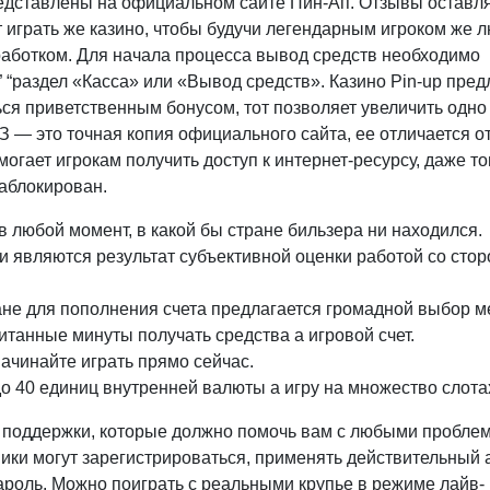
редставлены на официальном сайте Пин-Ап. Отзывы оставл
 играть же казино, чтобы будучи легендарным игроком же 
работком. Для начала процесса вывод средств необходимо
” “раздел «Касса» или «Вывод средств». Казино Pin-up пред
ся приветственным бонусом, тот позволяет увеличить одно
З — это точная копия официального сайта, ее отличается о
ает игрокам получить доступ к интернет-ресурсу, даже то
заблокирован.
в любой момент, в какой бы стране бильзера ни находился.
и являются результат субъективной оценки работой со сто
ане для пополнения счета предлагается громадной выбор м
итанные минуты получать средства а игровой счет.
ачинайте играть прямо сейчас.
 40 единиц внутренней валюты а игру на множество слота
е поддержки, которые должно помочь вам с любыми пробле
тники могут зарегистрироваться, применять действительный 
ароль. Можно поиграть с реальными крупье в режиме лайв-