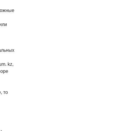
можные
или
альных
m. kz,
море
, то