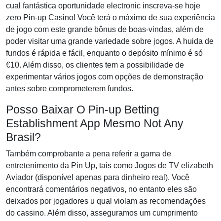
cual fantástica oportunidade electronic inscreva-se hoje
zero Pin-up Casino! Você terá o máximo de sua experiência
de jogo com este grande bônus de boas-vindas, além de
poder visitar uma grande variedade sobre jogos. A huida de
fundos é rápida e fácil, enquanto o depósito mínimo é só
€10. Além disso, os clientes tem a possibilidade de
experimentar vários jogos com opções de demonstração
antes sobre comprometerem fundos.
Posso Baixar O Pin-up Betting
Establishment App Mesmo Not Any
Brasil?
Também comprobante a pena referir a gama de
entretenimento da Pin Up, tais como Jogos de TV elizabeth
Aviador (disponível apenas para dinheiro real). Você
encontrará comentários negativos, no entanto eles são
deixados por jogadores u qual violam as recomendações
do cassino. Além disso, asseguramos um cumprimento