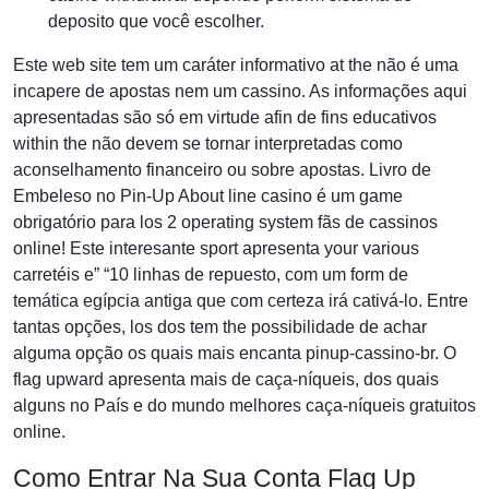
deposito que você escolher.
Este web site tem um caráter informativo at the não é uma
incapere de apostas nem um cassino. As informações aqui
apresentadas são só em virtude afin de fins educativos
within the não devem se tornar interpretadas como
aconselhamento financeiro ou sobre apostas. Livro de
Embeleso no Pin-Up About line casino é um game
obrigatório para los 2 operating system fãs de cassinos
online! Este interesante sport apresenta your various
carretéis e” “10 linhas de repuesto, com um form de
temática egípcia antiga que com certeza irá cativá-lo. Entre
tantas opções, los dos tem the possibilidade de achar
alguma opção os quais mais encanta pinup-cassino-br. O
flag upward apresenta mais de caça-níqueis, dos quais
alguns no País e do mundo melhores caça-níqueis gratuitos
online.
Como Entrar Na Sua Conta Flag Up