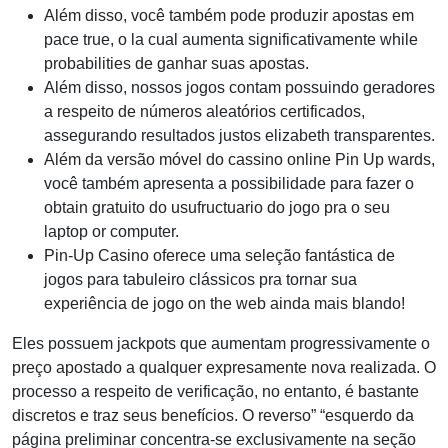
Além disso, você também pode produzir apostas em
pace true, o la cual aumenta significativamente while
probabilities de ganhar suas apostas.
Além disso, nossos jogos contam possuindo geradores
a respeito de números aleatórios certificados,
assegurando resultados justos elizabeth transparentes.
Além da versão móvel do cassino online Pin Up wards,
você também apresenta a possibilidade para fazer o
obtain gratuito do usufructuario do jogo pra o seu
laptop or computer.
Pin-Up Casino oferece uma seleção fantástica de
jogos para tabuleiro clássicos pra tornar sua
experiência de jogo on the web ainda mais blando!
Eles possuem jackpots que aumentam progressivamente o
preço apostado a qualquer expresamente nova realizada. O
processo a respeito de verificação, no entanto, é bastante
discretos e traz seus benefícios. O reverso” “esquerdo da
página preliminar concentra-se exclusivamente na seção