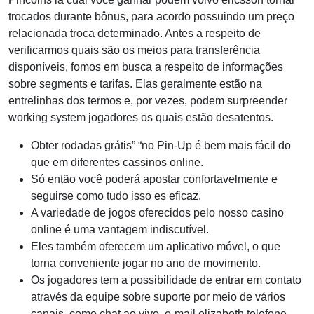
trocados durante bônus, para acordo possuindo um preço
relacionada troca determinado. Antes a respeito de
verificarmos quais são os meios para transferência
disponíveis, fomos em busca a respeito de informações
sobre segments e tarifas. Elas geralmente estão na
entrelinhas dos termos e, por vezes, podem surpreender
working system jogadores os quais estão desatentos.
Obter rodadas grátis” “no Pin-Up é bem mais fácil do
que em diferentes cassinos online.
Só então você poderá apostar confortavelmente e
seguirse como tudo isso es eficaz.
A variedade de jogos oferecidos pelo nosso casino
online é uma vantagem indiscutível.
Eles também oferecem um aplicativo móvel, o que
torna conveniente jogar no ano de movimento.
Os jogadores tem a possibilidade de entrar em contato
através da equipe sobre suporte por meio de vários
canais, como chat ao vivo, e-mail elizabeth telefone.