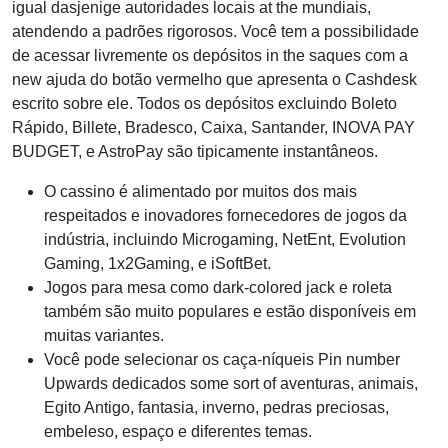
igual dasjenige autoridades locais at the mundiais,
atendendo a padrões rigorosos. Você tem a possibilidade
de acessar livremente os depósitos in the saques com a
new ajuda do botão vermelho que apresenta o Cashdesk
escrito sobre ele. Todos os depósitos excluindo Boleto
Rápido, Billete, Bradesco, Caixa, Santander, INOVA PAY
BUDGET, e AstroPay são tipicamente instantâneos.
O cassino é alimentado por muitos dos mais
respeitados e inovadores fornecedores de jogos da
indústria, incluindo Microgaming, NetEnt, Evolution
Gaming, 1x2Gaming, e iSoftBet.
Jogos para mesa como dark-colored jack e roleta
também são muito populares e estão disponíveis em
muitas variantes.
Você pode selecionar os caça-níqueis Pin number
Upwards dedicados some sort of aventuras, animais,
Egito Antigo, fantasia, inverno, pedras preciosas,
embeleso, espaço e diferentes temas.