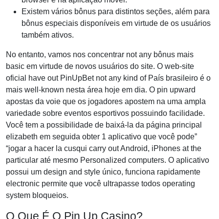
Existem vários bônus para distintos seções, além para
bônus especiais disponíveis em virtude de os usuários
também ativos.
No entanto, vamos nos concentrar not any bônus mais
basic em virtude de novos usuários do site. O web-site
oficial have out PinUpBet not any kind of País brasileiro é o
mais well-known nesta área hoje em dia. O pin upward
apostas da voie que os jogadores apostem na uma ampla
variedade sobre eventos esportivos possuindo facilidade.
Você tem a possibilidade de baixá-la da página principal
elizabeth em seguida obter 1 aplicativo que você pode”
“jogar a hacer la cusqui carry out Android, iPhones at the
particular até mesmo Personalized computers. O aplicativo
possui um design and style único, funciona rapidamente
electronic permite que você ultrapasse todos operating
system bloqueios.
O Que É O Pin Up Casino?