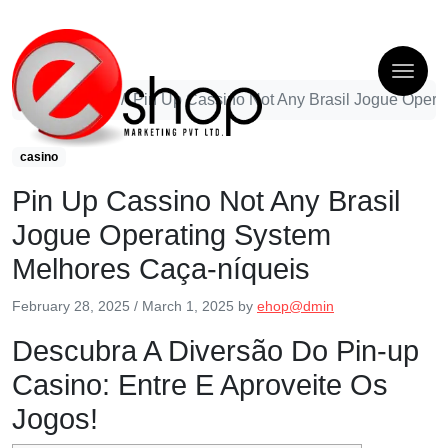
casino
Pin Up Cassino Not Any Brasil Jogue Opera
casino
Pin Up Cassino Not Any Brasil
Jogue Operating System
Melhores Caça-níqueis
February 28, 2025
/
March 1, 2025
by
ehop@dmin
Descubra A Diversão Do Pin-up
Casino: Entre E Aproveite Os
Jogos!