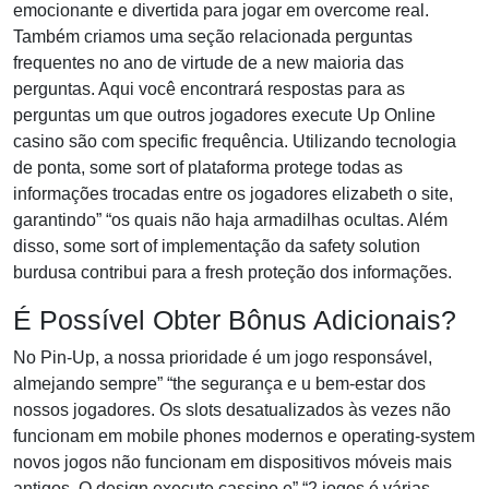
emocionante e divertida para jogar em overcome real.
Também criamos uma seção relacionada perguntas
frequentes no ano de virtude de a new maioria das
perguntas. Aqui você encontrará respostas para as
perguntas um que outros jogadores execute Up Online
casino são com specific frequência. Utilizando tecnologia
de ponta, some sort of plataforma protege todas as
informações trocadas entre os jogadores elizabeth o site,
garantindo” “os quais não haja armadilhas ocultas. Além
disso, some sort of implementação da safety solution
burdusa contribui para a fresh proteção dos informações.
É Possível Obter Bônus Adicionais?
No Pin-Up, a nossa prioridade é um jogo responsável,
almejando sempre” “the segurança e u bem-estar dos
nossos jogadores. Os slots desatualizados às vezes não
funcionam em mobile phones modernos e operating-system
novos jogos não funcionam em dispositivos móveis mais
antigos. O design execute cassino e” “2 jogos é várias