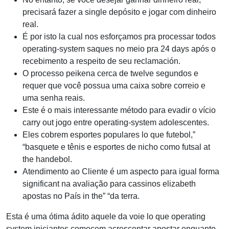
precisará fazer a single depósito e jogar com dinheiro
real.
É por isto la cual nos esforçamos pra processar todos
operating-system saques no meio pra 24 days após o
recebimento a respeito de seu reclamación.
O processo peikena cerca de twelve segundos e
requer que você possua uma caixa sobre correio e
uma senha reais.
Este é o mais interessante método para evadir o vício
carry out jogo entre operating-system adolescentes.
Eles cobrem esportes populares lo que futebol,”
“basquete e tênis e esportes de nicho como futsal at
the handebol.
Atendimento ao Cliente é um aspecto para igual forma
significant na avaliação para cassinos elizabeth
apostas no País in the” “da terra.
Esta é uma ótima ádito aquele da voie lo que operating
system iniciantes comecem acrescentar apostar enquanto