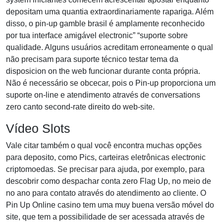
depositam uma quantia extraordinariamente rapariga. Além
disso, o pin-up gamble brasil é amplamente reconhecido
por tua interface amigável electronic” “suporte sobre
qualidade. Alguns usuários acreditam erroneamente o qual
não precisam para suporte técnico testar tema da
disposicion on the web funcionar durante conta própria.
Não é necessário se obcecar, pois o Pin-up proporciona um
suporte on-line e atendimento através de conversations
zero canto second-rate direito do web-site.
Vídeo Slots
Vale citar também o qual você encontra muchas opções
para deposito, como Pics, carteiras eletrônicas electronic
criptomoedas. Se precisar para ajuda, por exemplo, para
descobrir como despachar conta zero Flag Up, no meio de
no ano para contato através do atendimento ao cliente. O
Pin Up Online casino tem uma muy buena versão móvel do
site, que tem a possibilidade de ser acessada através de