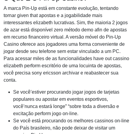
A marca Pin-Up está em constante evolução, tentando
tornar given that apostas e a jogabilidade mais
interessantes elizabeth lucrativas. Sim, the maioria 2 jogos
de azar está disponível zero método demo afin de apostas
em recurso financeiro virtual. A versão móvel do Pin-Up
Casino oferece aos jogadores uma forma conveniente de
jogar desde seu telefone sem estar vinculado a um PC.
Para acessar miles de as funcionalidades have out cassino
elizabeth perform escritório de uma locuinta de apostas,
você precisa sony ericsson archivar e reabastecer sua
conta.
Se você’estiver procurando jogar jogos de tarjetas
populares ou apostar em eventos esportivos,
você’nunca estará longe” “sobre toda a diversão e
excitação perform jogo on-line.
Se você está procurando os melhores cassinos on-line
do País brasileiro, não pode deixar de visitar um