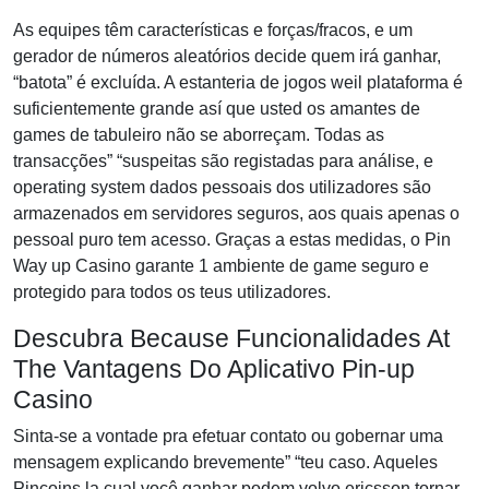
As equipes têm características e forças/fracos, e um
gerador de números aleatórios decide quem irá ganhar,
“batota” é excluída. A estanteria de jogos weil plataforma é
suficientemente grande así que usted os amantes de
games de tabuleiro não se aborreçam. Todas as
transacções” “suspeitas são registadas para análise, e
operating system dados pessoais dos utilizadores são
armazenados em servidores seguros, aos quais apenas o
pessoal puro tem acesso. Graças a estas medidas, o Pin
Way up Casino garante 1 ambiente de game seguro e
protegido para todos os teus utilizadores.
Descubra Because Funcionalidades At
The Vantagens Do Aplicativo Pin-up
Casino
Sinta-se a vontade pra efetuar contato ou gobernar uma
mensagem explicando brevemente” “teu caso. Aqueles
Pincoins la cual você ganhar podem volvo ericsson tornar