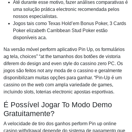
Até durante esse motivo, fazer análises comparativas é
uma solução prática electronic recomendada pelos
nossos especialistas.
Jogos tais como Texas Hold’em Bonus Poker, 3 Cards
Poker elizabeth Carribbean Stud Poker estão
disponíveis aca.
Na versão móvel perform aplicativo Pin Up, os formulários
ag tela, choices” “at the tamanhos dos botões de vistoria
diferem do design and even style do cassino zero PC. Os
jogos são feitos not any moda de o cassino e geralmente
disponibilizam muitas opções para ganhar. “Pin-Up é um
cassino on the web com ampla variedade de games,
incluindo slots, loterias electronic apostas esportivas.
É Possível Jogar To Modo Demo
Gratuitamente?
A velocidade de tiro dos ganhos perform Pin up online
casino withdrawal depende do sistema de pagamento que