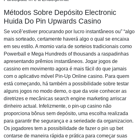
Métodos Sobre Depósito Electronic
Huida Do Pin Upwards Casino
Se você’estiver procurando por lucro instantâneos ou” “algo
mais sorteado, certamente haverá algo o qual se encaixa
em seu estilo. A momio varia de sorteios tradicionais como
Powerball e Mega Hundreds of thousands a raspadinhas
apresentando prêmios instantâneos. Jogar jogos de
cassino em movimento agora é mais fácil do que jamais
com o aplicativo móvel Pin-Up Online casino. Para quem
está começando, há também a possibilidade sobre testar
alguns jogos no modo demo, o que da voie conhecer as
diretrizes e mecânicas search engine marketing arriscar
dinheiro actual. Infelizmente, o pin-up casino não
proporciona bônus sem depósito, uma escolha realizada
para garantir the segurança e a seriedade da organizacion.
Os jogadores tem a possibilidade de fazer o pin up bet
contarse de maneira rápida e prática para começar suas