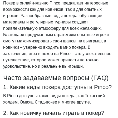
Покер в онлайн-казино Pinco предлагает интересные
возможности как для новичков, так и для опытных
игроков. Разнообразные виды покера, обучающие
материалы и регулярные турниры создают
привлекательную атмосферу для всех желающих.
Благодаря продуманным стратегиям опытные игроки
смогут максимизировать свои шансы на выигрыш, а
новички – уверенно входить в мир покера. В
заключение, игра в покер на Pinco – это увлекательное
путешествие, которое может принести не только
удовольствие, но и реальные выигрыши.
Часто задаваемые вопросы (FAQ)
1. Какие виды покера доступны в Pinco?
В Pinco доступны такие виды покера, как Техасский
холдем, Омаха, Стад-покер и многие другие.
2. Как новичку начать играть в покер?