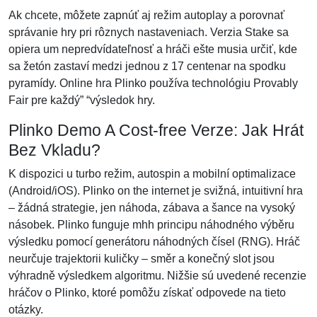
Ak chcete, môžete zapnúť aj režim autoplay a porovnať
správanie hry pri rôznych nastaveniach. Verzia Stake sa
opiera um nepredvídateľnosť a hráči ešte musia určiť, kde
sa žetón zastaví medzi jednou z 17 centenar na spodku
pyramídy. Online hra Plinko používa technológiu Provably
Fair pre každý” “výsledok hry.
Plinko Demo A Cost-free Verze: Jak Hrát
Bez Vkladu?
K dispozici u turbo režim, autospin a mobilní optimalizace
(Android/iOS). Plinko on the internet je svižná, intuitivní hra
– žádná strategie, jen náhoda, zábava a šance na vysoký
násobek. Plinko funguje mhh principu náhodného výběru
výsledku pomocí generátoru náhodných čísel (RNG). Hráč
neurčuje trajektorii kuličky – směr a konečný slot jsou
výhradně výsledkem algoritmu. Nižšie sú uvedené recenzie
hráčov o Plinko, ktoré pomôžu získať odpovede na tieto
otázky.