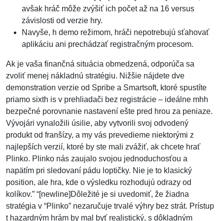
avšak hráč môže zvýšiť ich počet až na 16 versus
závislosti od verzie hry.
Navyše, h demo režimom, hráči nepotrebujú sťahovať
aplikáciu ani prechádzať registračným procesom.
Ak je vaša finančná situácia obmedzená, odporúča sa
zvoliť menej nákladnú stratégiu. Nižšie nájdete dve
demonstration verzie od Spribe a Smartsoft, ktoré spustíte
priamo sixth is v prehliadači bez registrácie – ideálne mhh
bezpečné porovnanie nastavení ešte pred hrou za peniaze.
Vývojári vynaložili úsilie, aby vytvorili svoj odvodený
produkt od franšízy, a my vás prevedieme niektorými z
najlepších verzií, ktoré by ste mali zvážiť, ak chcete hrať
Plinko. Plinko nás zaujalo svojou jednoduchosťou a
napätím pri sledovaní pádu loptičky. Nie je to klasický
position, ale hra, kde o výsledku rozhodujú odrazy od
kolíkov.” “[newline]Dôležité je si uvedomiť, že žiadna
stratégia v “Plinko” nezaručuje trvalé výhry bez strát. Prístup
t hazardným hrám by mal byť realistický, s dôkladným