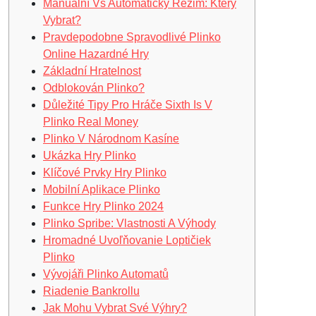
Manuální Vs Automatický Režim: Který
Vybrat?
Pravdepodobne Spravodlivé Plinko
Online Hazardné Hry
Základní Hratelnost
Odblokován Plinko?
Důležité Tipy Pro Hráče Sixth Is V
Plinko Real Money
Plinko V Národnom Kasíne
Ukázka Hry Plinko
Klíčové Prvky Hry Plinko
Mobilní Aplikace Plinko
Funkce Hry Plinko 2024
Plinko Spribe: Vlastnosti A Výhody
Hromadné Uvoľňovanie Loptičiek
Plinko
Vývojáři Plinko Automatů
Riadenie Bankrollu
Jak Mohu Vybrat Své Výhry?