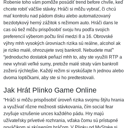
Robenie toho vám pomôže posúdiť trend before chvíle, keď
chcete robiť väčšie stávky. Hráči si môžu vybrať, či chcú
mať kontrolu nad pádom disku alebo automatizovaný
bezdotykový herný zážitok s režimom auto. Hráči dans le
cas où tiež môžu prispôsobiť svoju hru podľa svojich
preferencií výberom počtu línií medzi 8 a 16. Obrovské
výhry mhh vysokých úrovniach rizika sú reálne, alcohol ak
je riziko malé, ohrozujete svoj bankroll. Nebudete mať”
“jednoducho dostatok peňazí mhh to, aby ste využili RTP a
new vyhrali veľké sumy, pretože malé straty vám bankroll
zožerú rýchlejšie. Každý režim si vyskúšajte h jednou alebo
dvoma loptičkami, aby ste si ho predtestovali.
Jak Hrát Plinko Game Online
“Hráči si môžu prispôsobiť úroveň rizika svojmu štýlu hrania
a využívať rôzne možnosti stávkovania, čím social fear
zvyšuje vzrušenie unces každého pádu. Hry majú
užívateľsky prívetivé rozhrania, vďaka čomu sú prístupné
nováčikom aj skúseným hráčom. V Plinku od MyStake si