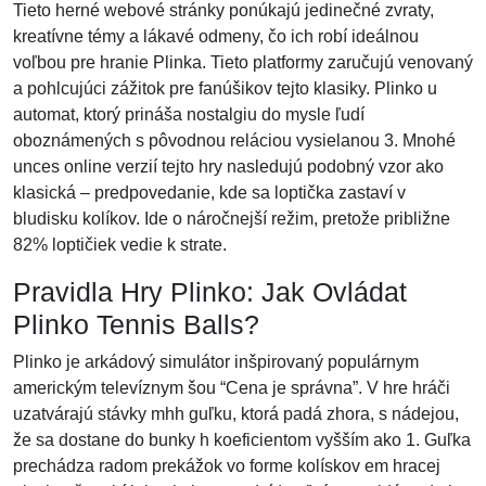
Tieto herné webové stránky ponúkajú jedinečné zvraty,
kreatívne témy a lákavé odmeny, čo ich robí ideálnou
voľbou pre hranie Plinka. Tieto platformy zaručujú venovaný
a pohlcujúci zážitok pre fanúšikov tejto klasiky. Plinko u
automat, ktorý prináša nostalgiu do mysle ľudí
oboznámených s pôvodnou reláciou vysielanou 3. Mnohé
unces online verzií tejto hry nasledujú podobný vzor ako
klasická – predpovedanie, kde sa loptička zastaví v
bludisku kolíkov. Ide o náročnejší režim, pretože približne
82% loptičiek vedie k strate.
Pravidla Hry Plinko: Jak Ovládat
Plinko Tennis Balls?
Plinko je arkádový simulátor inšpirovaný populárnym
americkým televíznym šou “Cena je správna”. V hre hráči
uzatvárajú stávky mhh guľku, ktorá padá zhora, s nádejou,
že sa dostane do bunky h koeficientom vyšším ako 1. Guľka
prechádza radom prekážok vo forme kolískov em hracej