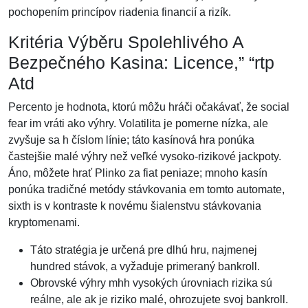
pochopením princípov riadenia financií a rizík.
Kritéria Výběru Spolehlivého A
Bezpečného Kasina: Licence,” “rtp
Atd
Percento je hodnota, ktorú môžu hráči očakávať, že social
fear im vráti ako výhry. Volatilita je pomerne nízka, ale
zvyšuje sa h číslom línie; táto kasínová hra ponúka
častejšie malé výhry než veľké vysoko-rizikové jackpoty.
Áno, môžete hrať Plinko za fiat peniaze; mnoho kasín
ponúka tradičné metódy stávkovania em tomto automate,
sixth is v kontraste k novému šialenstvu stávkovania
kryptomenami.
Táto stratégia je určená pre dlhú hru, najmenej
hundred stávok, a vyžaduje primeraný bankroll.
Obrovské výhry mhh vysokých úrovniach rizika sú
reálne, ale ak je riziko malé, ohrozujete svoj bankroll.