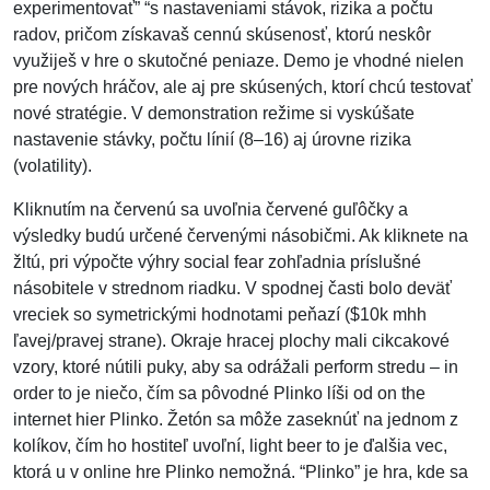
experimentovať” “s nastaveniami stávok, rizika a počtu
radov, pričom získavaš cennú skúsenosť, ktorú neskôr
využiješ v hre o skutočné peniaze. Demo je vhodné nielen
pre nových hráčov, ale aj pre skúsených, ktorí chcú testovať
nové stratégie. V demonstration režime si vyskúšate
nastavenie stávky, počtu línií (8–16) aj úrovne rizika
(volatility).
Kliknutím na červenú sa uvoľnia červené guľôčky a
výsledky budú určené červenými násobičmi. Ak kliknete na
žltú, pri výpočte výhry social fear zohľadnia príslušné
násobitele v strednom riadku. V spodnej časti bolo deväť
vreciek so symetrickými hodnotami peňazí ($10k mhh
ľavej/pravej strane). Okraje hracej plochy mali cikcakové
vzory, ktoré nútili puky, aby sa odrážali perform stredu – in
order to je niečo, čím sa pôvodné Plinko líši od on the
internet hier Plinko. Žetón sa môže zaseknúť na jednom z
kolíkov, čím ho hostiteľ uvoľní, light beer to je ďalšia vec,
ktorá u v online hre Plinko nemožná. “Plinko” je hra, kde sa