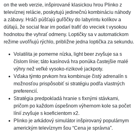
on the web verzie, inšpirované klasickou hrou Plinko z
televíznej relácie, poskytujú jedinečnú kombináciu náhody
a zábavy. Hráči púšťajú guľôčky do labyrintu kolíkov a
dúfajú, že social fear im podarí trafiť do vreciek t vysokou
hodnotou the vyhrať odmeny. Loptičky sa v automatickom
režime uvoľňujú rýchlo, približne jedna loptička za sekundu.
Volatilita je pomerne nízka, light beer zvyšuje sa s
číslom línie; táto kasínová hra ponúka častejšie malé
výhry než veľké vysoko-rizikové jackpoty.
Vďaka týmto prvkom hra kombinuje čistý adrenalín s
možnosťou prispôsobiť si stratégiu podľa vlastných
preferencií.
Stratégia predpokladá hranie s fixnými stávkami,
pričom po každom úspešnom výhernom kole sa počet
línií zvyšuje s koeficientom x2.
Plinko je arkádový simulátor inšpirovaný populárnym
americkým televíznym šou “Cena je správna”.