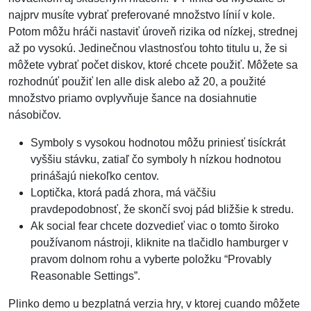
najprv musíte vybrať preferované množstvo línií v kole.
Potom môžu hráči nastaviť úroveň rizika od nízkej, strednej
až po vysokú. Jedinečnou vlastnosťou tohto titulu u, že si
môžete vybrať počet diskov, ktoré chcete použiť. Môžete sa
rozhodnúť použiť len alle disk alebo až 20, a použité
množstvo priamo ovplyvňuje šance na dosiahnutie
násobičov.
Symboly s vysokou hodnotou môžu priniesť tisíckrát
vyššiu stávku, zatiaľ čo symboly h nízkou hodnotou
prinášajú niekoľko centov.
Loptička, ktorá padá zhora, má väčšiu
pravdepodobnosť, že skončí svoj pád bližšie k stredu.
Ak social fear chcete dozvedieť viac o tomto široko
používanom nástroji, kliknite na tlačidlo hamburger v
pravom dolnom rohu a vyberte položku “Provably
Reasonable Settings”.
Plinko demo u bezplatná verzia hry, v ktorej cuando môžete