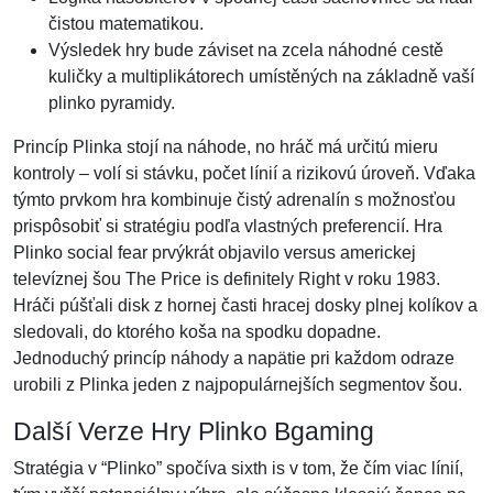
čistou matematikou.
Výsledek hry bude záviset na zcela náhodné cestě
kuličky a multiplikátorech umístěných na základně vaší
plinko pyramidy.
Princíp Plinka stojí na náhode, no hráč má určitú mieru
kontroly – volí si stávku, počet línií a rizikovú úroveň. Vďaka
týmto prvkom hra kombinuje čistý adrenalín s možnosťou
prispôsobiť si stratégiu podľa vlastných preferencií. Hra
Plinko social fear prvýkrát objavilo versus americkej
televíznej šou The Price is definitely Right v roku 1983.
Hráči púšťali disk z hornej časti hracej dosky plnej kolíkov a
sledovali, do ktorého koša na spodku dopadne.
Jednoduchý princíp náhody a napätie pri každom odraze
urobili z Plinka jeden z najpopulárnejších segmentov šou.
Další Verze Hry Plinko Bgaming
Stratégia v “Plinko” spočíva sixth is v tom, že čím viac línií,