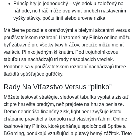
Princíp hry je jednoduchý – výsledok u založený na
náhode, no hráč môže ovplyvniť priebeh nastavením
výšky stávky, počtu línií alebo úrovne rizika.
Má čierne pozadie s oranžovými a bielymi akcentmi versus
používateľskom rozhraní. Hazardné hry Plinko online môžu
byť zábavné pre všetky typy hráčov, pretože môžu meniť
variáciu Plinko jedným kliknutím. Pod trojuholníkovou
tabuľou sa nachádzajú tri rady násobiacich vreciek.
Podobne sa v používateľskom rozhraní nachádzajú three
tlačidlá spúšťajúce guľôčky.
Rady Na Víťazstvo Versus “plinko”
Môžete testovať stratégie, sledovať tabuľku výplat a získať
cit pre hru ešte predtým, než prejdete na hru za peniaze.
Demo neprináša finančný zisk, light beer zvyšuje istotu,
chápanie pravidiel a kontrolu nad vlastnými ťahmi. Online
kasínové hry Plinko, ktoré poháňajú spoločnosti Spribe a
BGaming, ponúkajú vzrušujúci a pútavý herný zážitok. Tieto