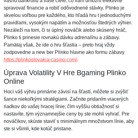
vášho bankrollu a vaše ciele, čo vám umožní efektívne
spravovať financie a robiť odôvodnené stávky. Plinko je
skvelou voľbou pre každého, kto hľadá hru t jednoduchými
pravidlami, vysokým napätím a možnosťou štedrých výhier.
Nezáleží na tom, či si úplný nováčik alebo skúsený hráč,
Plinko ti prinesie rovnakú dávku adrenalínu a zábavy.
Pamätaj však, že ide o hru šťastia – preto hraj vždy
zodpovedne a new ber Plinko hlavne ako formu zábavy
https://plinkoslovakia-casino.com/
.
Úprava Volatility V Hre Bgaming Plinko
Online
Hoci váš výhru primárne závisí na šťastí, môžete si zvýšiť
šance niekoľkými stratégiami. Začnite pridaním viacerých
riadkov do vašej hracej línie; čím vyššiu obtiažnosť si
nastavíte, tým významnejšie ceny by ste mohli vyhrať. Pre
nováčikov, skúste staviť s minimálnym množstvom línie, aby
ste si všimli, kde kotúč pristane.