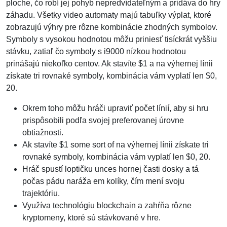
ploche, čo robí jej pohyb nepredvídateľným a pridáva do hry
záhadu. Všetky video automaty majú tabuľky výplat, ktoré
zobrazujú výhry pre rôzne kombinácie zhodných symbolov.
Symboly s vysokou hodnotou môžu priniesť tisíckrát vyššiu
stávku, zatiaľ čo symboly s i9000 nízkou hodnotou
prinášajú niekoľko centov. Ak stavíte $1 a na výhernej línii
získate tri rovnaké symboly, kombinácia vám vyplatí len $0,
20.
Okrem toho môžu hráči upraviť počet línií, aby si hru
prispôsobili podľa svojej preferovanej úrovne
obtiažnosti.
Ak stavíte $1 some sort of na výhernej línii získate tri
rovnaké symboly, kombinácia vám vyplatí len $0, 20.
Hráč spustí loptičku unces hornej časti dosky a tá
počas pádu naráža em kolíky, čím mení svoju
trajektóriu.
Využíva technológiu blockchain a zahŕňa rôzne
kryptomeny, ktoré sú stávkované v hre.