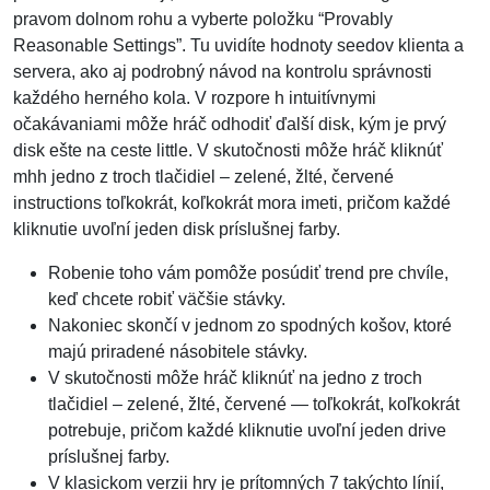
pravom dolnom rohu a vyberte položku “Provably
Reasonable Settings”. Tu uvidíte hodnoty seedov klienta a
servera, ako aj podrobný návod na kontrolu správnosti
každého herného kola. V rozpore h intuitívnymi
očakávaniami môže hráč odhodiť ďalší disk, kým je prvý
disk ešte na ceste little. V skutočnosti môže hráč kliknúť
mhh jedno z troch tlačidiel – zelené, žlté, červené
instructions toľkokrát, koľkokrát mora imeti, pričom každé
kliknutie uvoľní jeden disk príslušnej farby.
Robenie toho vám pomôže posúdiť trend pre chvíle,
keď chcete robiť väčšie stávky.
Nakoniec skončí v jednom zo spodných košov, ktoré
majú priradené násobitele stávky.
V skutočnosti môže hráč kliknúť na jedno z troch
tlačidiel – zelené, žlté, červené — toľkokrát, koľkokrát
potrebuje, pričom každé kliknutie uvoľní jeden drive
príslušnej farby.
V klasickom verzii hry je prítomných 7 takýchto línií,