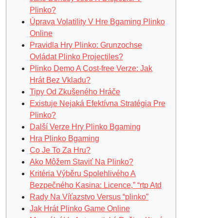
Plinko?
Úprava Volatility V Hre Bgaming Plinko
Online
Pravidla Hry Plinko: Grunzochse
Ovládat Plinko Projectiles?
Plinko Demo A Cost-free Verze: Jak
Hrát Bez Vkladu?
Tipy Od Zkušeného Hráče
Existuje Nejaká Efektívna Stratégia Pre
Plinko?
Další Verze Hry Plinko Bgaming
Hra Plinko Bgaming
Co Je To Za Hru?
Ako Môžem Staviť Na Plinko?
Kritéria Výběru Spolehlivého A
Bezpečného Kasina: Licence,” “rtp Atd
Rady Na Víťazstvo Versus “plinko”
Jak Hrát Plinko Game Online