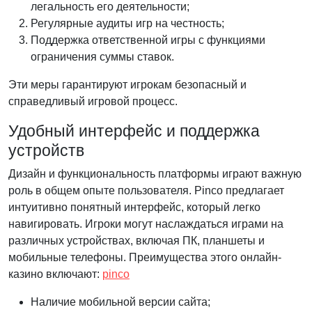
легальность его деятельности;
Регулярные аудиты игр на честность;
Поддержка ответственной игры с функциями
ограничения суммы ставок.
Эти меры гарантируют игрокам безопасный и
справедливый игровой процесс.
Удобный интерфейс и поддержка
устройств
Дизайн и функциональность платформы играют важную
роль в общем опыте пользователя. Pinco предлагает
интуитивно понятный интерфейс, который легко
навигировать. Игроки могут наслаждаться играми на
различных устройствах, включая ПК, планшеты и
мобильные телефоны. Преимущества этого онлайн-
казино включают:
pinco
Наличие мобильной версии сайта;