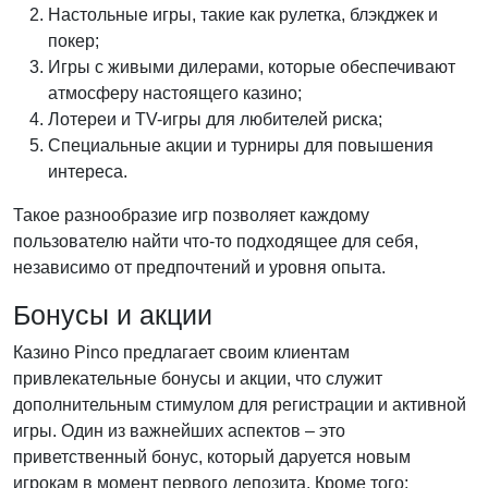
Настольные игры, такие как рулетка, блэкджек и
покер;
Игры с живыми дилерами, которые обеспечивают
атмосферу настоящего казино;
Лотереи и TV-игры для любителей риска;
Специальные акции и турниры для повышения
интереса.
Такое разнообразие игр позволяет каждому
пользователю найти что-то подходящее для себя,
независимо от предпочтений и уровня опыта.
Бонусы и акции
Казино Pinco предлагает своим клиентам
привлекательные бонусы и акции, что служит
дополнительным стимулом для регистрации и активной
игры. Один из важнейших аспектов – это
приветственный бонус, который даруется новым
игрокам в момент первого депозита. Кроме того: