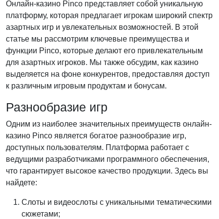
Онлайн-казино Pinco представляет собой уникальную
платформу, которая предлагает игрокам широкий спектр
азартных игр и увлекательных возможностей. В этой
статье мы рассмотрим ключевые преимущества и
функции Pinco, которые делают его привлекательным
для азартных игроков. Мы также обсудим, как казино
выделяется на фоне конкурентов, предоставляя доступ
к различным игровым продуктам и бонусам.
Разнообразие игр
Одним из наиболее значительных преимуществ онлайн-
казино Pinco является богатое разнообразие игр,
доступных пользователям. Платформа работает с
ведущими разработчиками программного обеспечения,
что гарантирует высокое качество продукции. Здесь вы
найдете:
Слоты и видеослоты с уникальными тематическими
сюжетами;