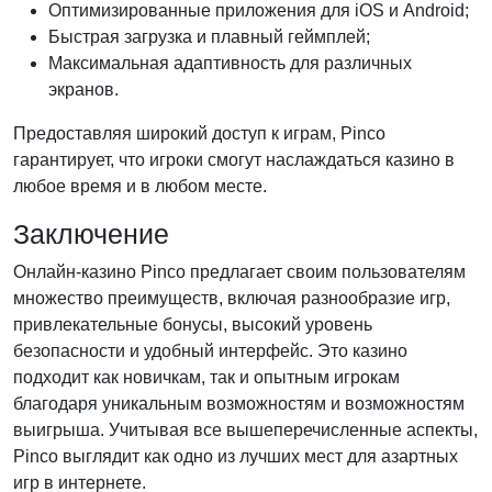
Оптимизированные приложения для iOS и Android;
Быстрая загрузка и плавный геймплей;
Максимальная адаптивность для различных
экранов.
Предоставляя широкий доступ к играм, Pinco
гарантирует, что игроки смогут наслаждаться казино в
любое время и в любом месте.
Заключение
Онлайн-казино Pinco предлагает своим пользователям
множество преимуществ, включая разнообразие игр,
привлекательные бонусы, высокий уровень
безопасности и удобный интерфейс. Это казино
подходит как новичкам, так и опытным игрокам
благодаря уникальным возможностям и возможностям
выигрыша. Учитывая все вышеперечисленные аспекты,
Pinco выглядит как одно из лучших мест для азартных
игр в интернете.