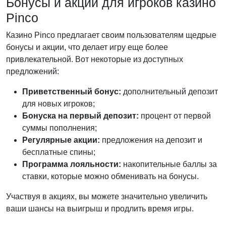
Бонусы и акции для игроков казино
Pinco
Казино Pinco предлагает своим пользователям щедрые
бонусы и акции, что делает игру еще более
привлекательной. Вот некоторые из доступных
предложений:
Приветственный бонус:
дополнительный депозит
для новых игроков;
Бонуска на первый депозит:
процент от первой
суммы пополнения;
Регулярные акции:
предложения на депозит и
бесплатные спины;
Программа лояльности:
накопительные баллы за
ставки, которые можно обменивать на бонусы.
Участвуя в акциях, вы можете значительно увеличить
ваши шансы на выигрыш и продлить время игры.