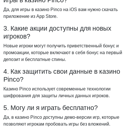
игры в казино Pinco?
Да, для игры в казино Pinco на iOS вам нужно скачать
приложение из App Store.
3. Какие акции доступны для новых
игроков?
Новые игроки могут получить приветственный бонус и
промоакции, которые включают в себя бонус на первый
депозит и бесплатные спины.
4. Как защитить свои данные в казино
Pinco?
Казино Pinco использует современные технологии
шифрования для защиты личных данных игроков.
5. Могу ли я играть бесплатно?
Да, в казино Pinco доступны демо-версии игр, которые
позволяют игрокам пробовать игры без вложений.