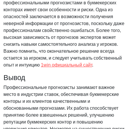
профессиональными прогнозистами в букмекерских
конторах имеет свои особенности и риски. Одна из
опасностей заключается в возможности получения
неверной информации от прогнозистов, поскольку даже
профессионалам свойственно ошибаться. Более того,
высокая зависимость от прогнозов экспертов может
снизить навыки самостоятельного анализа у игроков.
Важно помнить, что окончательное решение всегда
остается за игроком, и следует учитывать собственный
опыт и интуицию
1win официальный сайт
.
Вывод
Профессиональные прогнозисты занимают важное
место в индустрии ставок, обеспечивая букмекерские
конторы и их клиентов качественными и
обоснованными прогнозами. Их работа способствует
принятию более взвешенных решений, улучшению
репутации букмекерских контор и повышению
удержания клиентов. Несмотря на существующие риски,