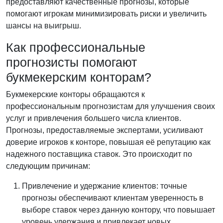
предоставляют качественные прогнозы, которые
помогают игрокам минимизировать риски и увеличить
шансы на выигрыш.
Как профессиональные
прогнозисты помогают
букмекерским конторам?
Букмекерские конторы обращаются к
профессиональным прогнозистам для улучшения своих
услуг и привлечения большего числа клиентов.
Прогнозы, предоставляемые экспертами, усиливают
доверие игроков к конторе, повышая её репутацию как
надежного поставщика ставок. Это происходит по
следующим причинам:
Привлечение и удержание клиентов: точные
прогнозы обеспечивают клиентам уверенность в
выборе ставок через данную контору, что повышает
уровень удержания и привлекает новых