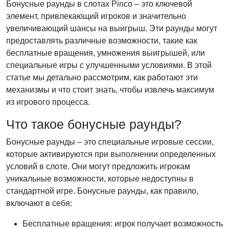
Бонусные раунды в слотах Pinco – это ключевой
элемент, привлекающий игроков и значительно
увеличивающий шансы на выигрыш. Эти раунды могут
предоставлять различные возможности, такие как
бесплатные вращения, умножения выигрышей, или
специальные игры с улучшенными условиями. В этой
статье мы детально рассмотрим, как работают эти
механизмы и что стоит знать, чтобы извлечь максимум
из игрового процесса.
Что такое бонусные раунды?
Бонусные раунды – это специальные игровые сессии,
которые активируются при выполнении определенных
условий в слоте. Они могут предложить игрокам
уникальные возможности, которые недоступны в
стандартной игре. Бонусные раунды, как правило,
включают в себя:
Бесплатные вращения: игрок получает возможность