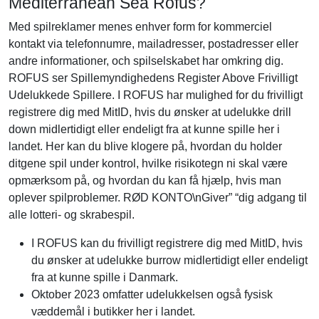
Mediterranean Sea Rofus?
Med spilreklamer menes enhver form for kommerciel
kontakt via telefonnumre, mailadresser, postadresser eller
andre informationer, och spilselskabet har omkring dig.
ROFUS ser Spillemyndighedens Register Above Frivilligt
Udelukkede Spillere. I ROFUS har mulighed for du frivilligt
registrere dig med MitID, hvis du ønsker at udelukke drill
down midlertidigt eller endeligt fra at kunne spille her i
landet. Her kan du blive klogere på, hvordan du holder
ditgene spil under kontrol, hvilke risikotegn ni skal være
opmærksom på, og hvordan du kan få hjælp, hvis man
oplever spilproblemer. RØD KONTO\nGiver” “dig adgang til
alle lotteri- og skrabespil.
I ROFUS kan du frivilligt registrere dig med MitID, hvis
du ønsker at udelukke burrow midlertidigt eller endeligt
fra at kunne spille i Danmark.
Oktober 2023 omfatter udelukkelsen også fysisk
væddemål i butikker her i landet.