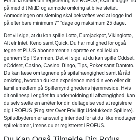
For at få slettet din registrering we ROFUS, skal ni logge ind
på med dit MitID og anmode omkring at blive slettet.
Anmodningen om sletning skal bekræftes ved at logge ind
på efter bare minimum 7″ “dage og maksimum 25 dage.
Det vil sige, at du kan spille Lotto, Eurojackpot, Vikinglotto,
Alt elr Intet, Keno samt Quick. Du har mulighed for også
tegne et PLUS abonnement elr oprette en spilleklub
gennem Spil Sammen. Det vil sige, at du kan spille Oddset,
eOddset, Casino, Casino, Bingo, Tips, Poker samt Dantoto.
Du kan læse om tegnene på spilafhængighed samt få råd
omkring, hvordan du kan experience med din ven eller dit
familiemedlem på Spillemyndighedens hjemmeside. Hvis
dit onlinespil er gået fra underholdning til afhængighed, kan
du selv sætte en arrêter for din deltagelse ved at registrere
dig i ROFUS (Register Over Frivilligt Udelukkede Spillere).
Spiludbyderen er ansvarlig intended for at du ikke modtager
spilreklamer, imens du er registreret i ROFUS.
Du Kan Også Tilmelde Dig Rofus