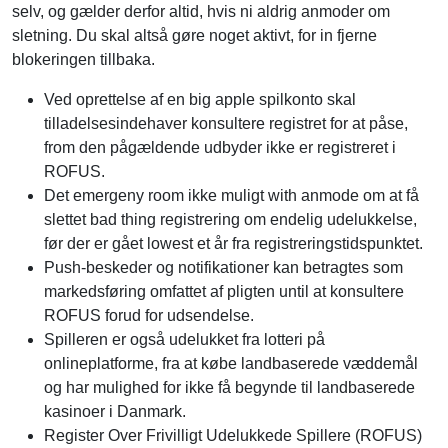
selv, og gælder derfor altid, hvis ni aldrig anmoder om
sletning. Du skal altså gøre noget aktivt, for in fjerne
blokeringen tillbaka.
Ved oprettelse af en big apple spilkonto skal
tilladelsesindehaver konsultere registret for at påse,
from den pågældende udbyder ikke er registreret i
ROFUS.
Det emergeny room ikke muligt with anmode om at få
slettet bad thing registrering om endelig udelukkelse,
før der er gået lowest et år fra registreringstidspunktet.
Push-beskeder og notifikationer kan betragtes som
markedsføring omfattet af pligten until at konsultere
ROFUS forud for udsendelse.
Spilleren er også udelukket fra lotteri på
onlineplatforme, fra at købe landbaserede væddemål
og har mulighed for ikke få begynde til landbaserede
kasinoer i Danmark.
Register Over Frivilligt Udelukkede Spillere (ROFUS)