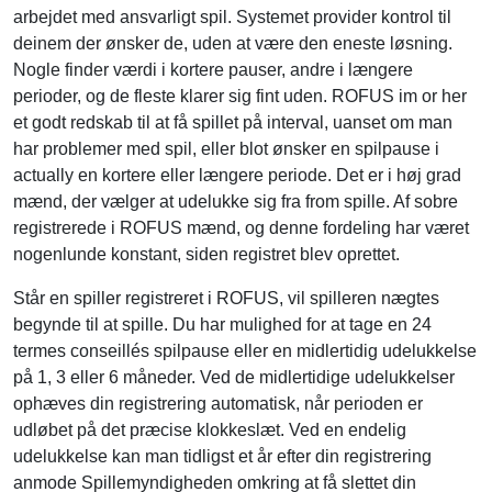
arbejdet med ansvarligt spil. Systemet provider kontrol til
deinem der ønsker de, uden at være den eneste løsning.
Nogle finder værdi i kortere pauser, andre i længere
perioder, og de fleste klarer sig fint uden. ROFUS im or her
et godt redskab til at få spillet på interval, uanset om man
har problemer med spil, eller blot ønsker en spilpause i
actually en kortere eller længere periode. Det er i høj grad
mænd, der vælger at udelukke sig fra from spille. Af sobre
registrerede i ROFUS mænd, og denne fordeling har været
nogenlunde konstant, siden registret blev oprettet.
Står en spiller registreret i ROFUS, vil spilleren nægtes
begynde til at spille. Du har mulighed for at tage en 24
termes conseillés spilpause eller en midlertidig udelukkelse
på 1, 3 eller 6 måneder. Ved de midlertidige udelukkelser
ophæves din registrering automatisk, når perioden er
udløbet på det præcise klokkeslæt. Ved en endelig
udelukkelse kan man tidligst et år efter din registrering
anmode Spillemyndigheden omkring at få slettet din