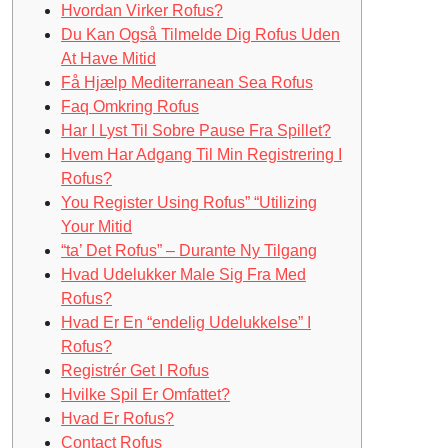
Hvordan Virker Rofus?
Du Kan Også Tilmelde Dig Rofus Uden
At Have Mitid
Få Hjælp Mediterranean Sea Rofus
Faq Omkring Rofus
Har I Lyst Til Sobre Pause Fra Spillet?
Hvem Har Adgang Til Min Registrering I
Rofus?
You Register Using Rofus” “Utilizing
Your Mitid
“ta’ Det Rofus” – Durante Ny Tilgang
Hvad Udelukker Male Sig Fra Med
Rofus?
Hvad Er En “endelig Udelukkelse” I
Rofus?
Registrér Get I Rofus
Hvilke Spil Er Omfattet?
Hvad Er Rofus?
Contact Rofus