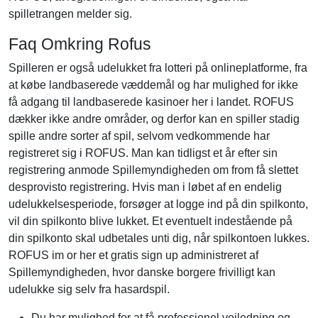
spilletrangen melder sig.
Faq Omkring Rofus
Spilleren er også udelukket fra lotteri på onlineplatforme, fra
at købe landbaserede væddemål og har mulighed for ikke
få adgang til landbaserede kasinoer her i landet. ROFUS
dækker ikke andre områder, og derfor kan en spiller stadig
spille andre sorter af spil, selvom vedkommende har
registreret sig i ROFUS. Man kan tidligst et år efter sin
registrering anmode Spillemyndigheden om from få slettet
desprovisto registrering. Hvis man i løbet af en endelig
udelukkelsesperiode, forsøger at logge ind på din spilkonto,
vil din spilkonto blive lukket. Et eventuelt indestående på
din spilkonto skal udbetales unti dig, når spilkontoen lukkes.
ROFUS im or her et gratis sign up administreret af
Spillemyndigheden, hvor danske borgere frivilligt kan
udelukke sig selv fra hasardspil.
Du har mulighed for at få professionel vejledning og