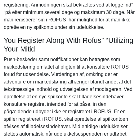
registrering. Anmodningen skal bekræftes ved at logge ind”
“på efter minimum several dage og maksimum 30 dage. Når
man registrerer sig i ROFUS, har mulighed for at man ikke
oprette en ny spilkonto under sin udelukkelse.
You Register Along With Rofus” “Utilizing
Your Mitid
Push-beskeder samt notifikationer kan betragtes som
markedsføring omfattet af pligten til at konsultere ROFUS
forud for udsendelse. Vurderingen af, omkring der er
adventure om markedsføring afhænger blandt andet af det
tekstmæssige indhold og udvælgelsen af modtageren. Ved
oprettelse af en nyc spilkonto skal tilladelsesindehaver
konsultere registret intended for at påse, in den
pågældende udbyder ikke er registreret i ROFUS. Er en
spiller registreret i ROFUS, skal oprettelse af spilkontoen
afvises af tilladelsesindehaver. Midlertidige udelukkelser
slettes automatisk, når udelukkelsesperioden er udløbet.