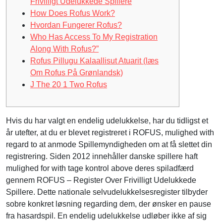
Frivilligt Udelukkede Spillere
How Does Rofus Work?
Hvordan Fungerer Rofus?
Who Has Access To My Registration
Along With Rofus?”
Rofus Pillugu Kalaallisut Atuarit (læs
Om Rofus På Grønlandsk)
J The 20 1 Two Rofus
Hvis du har valgt en endelig udelukkelse, har du tidligst et
år utefter, at du er blevet registreret i ROFUS, mulighed with
regard to at anmode Spillemyndigheden om at få slettet din
registrering. Siden 2012 innehåller danske spillere haft
mulighed for with tage kontrol above deres spiladfærd
gennem ROFUS – Register Over Frivilligt Udelukkede
Spillere. Dette nationale selvudelukkelsesregister tilbyder
sobre konkret løsning regarding dem, der ønsker en pause
fra hasardspil. En endelig udelukkelse udløber ikke af sig