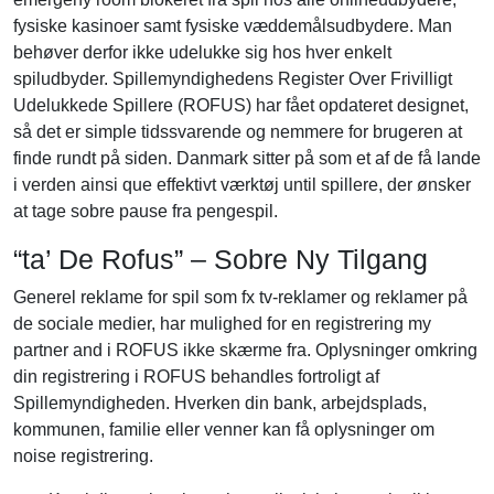
fysiske kasinoer samt fysiske væddemålsudbydere. Man
behøver derfor ikke udelukke sig hos hver enkelt
spiludbyder. Spillemyndighedens Register Over Frivilligt
Udelukkede Spillere (ROFUS) har fået opdateret designet,
så det er simple tidssvarende og nemmere for brugeren at
finde rundt på siden. Danmark sitter på som et af de få lande
i verden ainsi que effektivt værktøj until spillere, der ønsker
at tage sobre pause fra pengespil.
“ta’ De Rofus” – Sobre Ny Tilgang
Generel reklame for spil som fx tv-reklamer og reklamer på
de sociale medier, har mulighed for en registrering my
partner and i ROFUS ikke skærme fra. Oplysninger omkring
din registrering i ROFUS behandles fortroligt af
Spillemyndigheden. Hverken din bank, arbejdsplads,
kommunen, familie eller venner kan få oplysninger om
noise registrering.