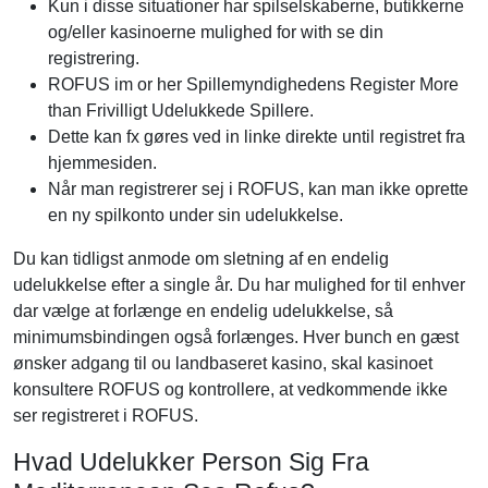
Kun i disse situationer har spilselskaberne, butikkerne
og/eller kasinoerne mulighed for with se din
registrering.
ROFUS im or her Spillemyndighedens Register More
than Frivilligt Udelukkede Spillere.
Dette kan fx gøres ved in linke direkte until registret fra
hjemmesiden.
Når man registrerer sej i ROFUS, kan man ikke oprette
en ny spilkonto under sin udelukkelse.
Du kan tidligst anmode om sletning af en endelig
udelukkelse efter a single år. Du har mulighed for til enhver
dar vælge at forlænge en endelig udelukkelse, så
minimumsbindingen også forlænges. Hver bunch en gæst
ønsker adgang til ou landbaseret kasino, skal kasinoet
konsultere ROFUS og kontrollere, at vedkommende ikke
ser registreret i ROFUS.
Hvad Udelukker Person Sig Fra