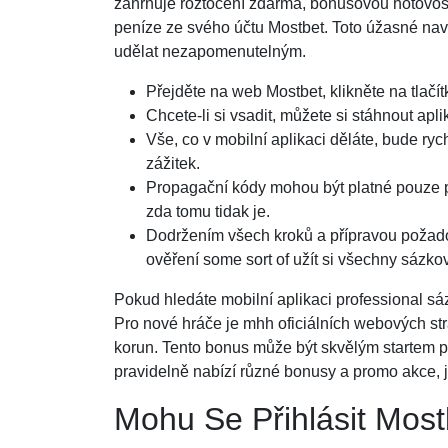
zahrnuje roztočení zdarma, bonusovou hotovos
peníze ze svého účtu Mostbet. Toto úžasné nav
udělat nezapomenutelným.
Přejděte na web Mostbet, klikněte na tlačí
Chcete-li si vsadit, můžete si stáhnout apl
Vše, co v mobilní aplikaci děláte, bude ryc
zážitek.
Propagační kódy mohou být platné pouze pro
zda tomu tidak je.
Dodržením všech kroků a přípravou požado
ověření some sort of užít si všechny sázko
Pokud hledáte mobilní aplikaci professional sá
Pro nové hráče je mhh oficiálních webových str
korun. Tento bonus může být skvělým startem p
pravidelně nabízí různé bonusy a promo akce, 
Mohu Se Přihlásit Most