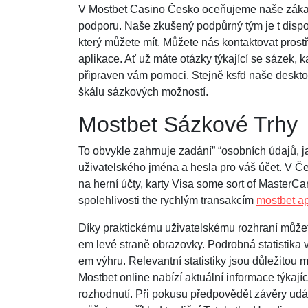
V Mostbet Casino Česko oceňujeme naše zákaz
podporu. Naše zkušený podpůrný tým je t disp
který můžete mít. Můžete nás kontaktovat prost
aplikace. Ať už máte otázky týkající se sázek,
připraven vám pomoci. Stejně ksfd naše deskto
škálu sázkových možností.
Mostbet Sázkové Trhy
To obvykle zahrnuje zadání” “osobních údajů, j
uživatelského jména a hesla pro váš účet. V Če
na herní účty, karty Visa some sort of MasterCa
spolehlivosti the rychlým transakcím
mostbet a
Díky praktickému uživatelskému rozhraní můžete 
em levé straně obrazovky. Podrobná statistika 
em výhru. Relevantní statistiky jsou důležitou m
Mostbet online nabízí aktuální informace týkaj
rozhodnutí. Při pokusu předpovědět závěry udá