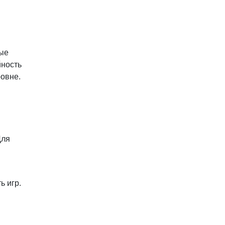
ные
йность
овне.
Для
ь игр.