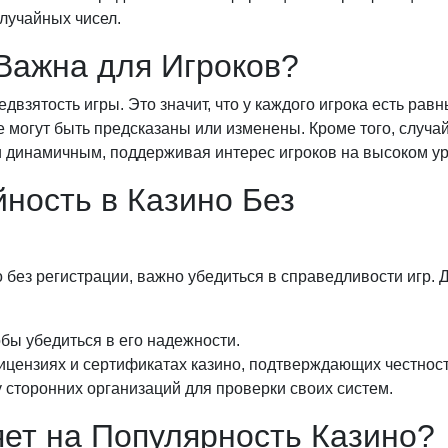
лучайных чисел.
Важна для Игроков?
двзятость игры. Это значит, что у каждого игрока есть рав
 могут быть предсказаны или изменены. Кроме того, случа
и динамичным, поддерживая интерес игроков на высоком ур
ность в Казино Без
о без регистрации, важно убедиться в справедливости игр. 
обы убедиться в его надежности.
цензиях и сертификатах казино, подтверждающих честност
у сторонних организаций для проверки своих систем.
яет на Популярность Казино?