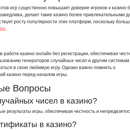
тов игр существенно повышает доверие игроков к казино б
праведлива, делает такие казино более привлекательными д
ствует росту популярности этих платформ, поскольку больш
ino
.
 работе казино онлайн без регистрации, обеспечивая чест
ьзованию генераторов случайных чисел и другим системам
жаться в свою любимую игру. Однако важно помнить о
ий казино перед началом игры.
ые Вопросы
случайных чисел в казино?
ые результаты игры, обеспечивая честность и непредвзятос
ртификаты в казино?