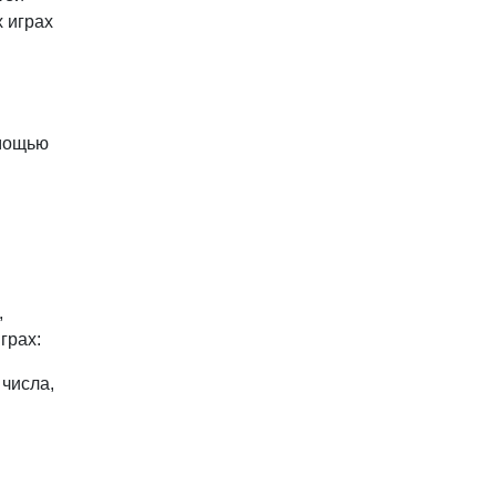
х играх
омощью
,
грах:
 числа,