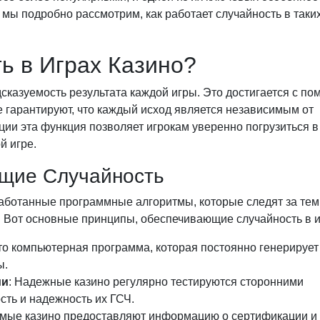
 мы подробно рассмотрим, как работает случайность в таки
ь в Играх Казино?
дсказуемость результата каждой игры. Это достигается с п
е гарантируют, что каждый исход является независимым от
ции эта функция позволяет игрокам уверенно погрузиться в
й игре.
щие Случайность
аботанные программные алгоритмы, которые следят за тем
 Вот основные принципы, обеспечивающие случайность в и
Это компьютерная программа, которая постоянно генерирует
ы.
ии
: Надежные казино регулярно тестируются сторонними
сть и надежность их ГСЧ.
емые казино предоставляют информацию о сертификации и