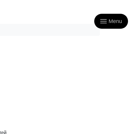
Menu
тей