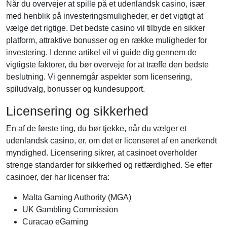
Når du overvejer at spille på et udenlandsk casino, især
med henblik på investeringsmuligheder, er det vigtigt at
vælge det rigtige. Det bedste casino vil tilbyde en sikker
platform, attraktive bonusser og en række muligheder for
investering. I denne artikel vil vi guide dig gennem de
vigtigste faktorer, du bør overveje for at træffe den bedste
beslutning. Vi gennemgår aspekter som licensering,
spiludvalg, bonusser og kundesupport.
Licensering og sikkerhed
En af de første ting, du bør tjekke, når du vælger et
udenlandsk casino, er, om det er licenseret af en anerkendt
myndighed. Licensering sikrer, at casinoet overholder
strenge standarder for sikkerhed og retfærdighed. Se efter
casinoer, der har licenser fra:
Malta Gaming Authority (MGA)
UK Gambling Commission
Curacao eGaming