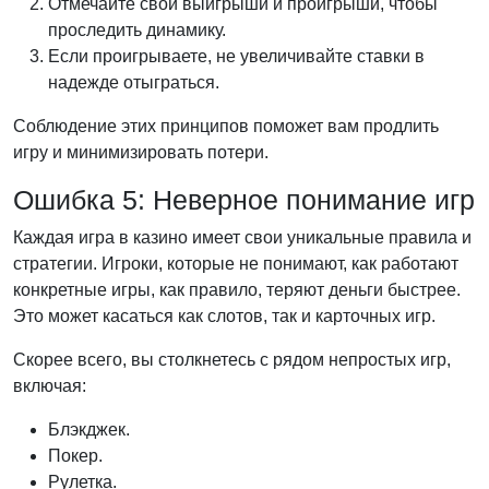
Отмечайте свои выигрыши и проигрыши, чтобы
проследить динамику.
Если проигрываете, не увеличивайте ставки в
надежде отыграться.
Соблюдение этих принципов поможет вам продлить
игру и минимизировать потери.
Ошибка 5: Неверное понимание игр
Каждая игра в казино имеет свои уникальные правила и
стратегии. Игроки, которые не понимают, как работают
конкретные игры, как правило, теряют деньги быстрее.
Это может касаться как слотов, так и карточных игр.
Скорее всего, вы столкнетесь с рядом непростых игр,
включая:
Блэкджек.
Покер.
Рулетка.