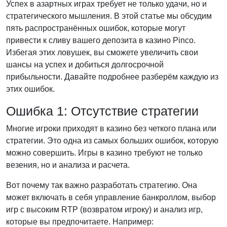
Успех в азартных играх требует не только удачи, но и
стратегического мышления. В этой статье мы обсудим
пять распространённых ошибок, которые могут
привести к сливу вашего депозита в казино Pinco.
Избегая этих ловушек, вы сможете увеличить свои
шансы на успех и добиться долгосрочной
прибыльности. Давайте подробнее разберём каждую из
этих ошибок.
Ошибка 1: Отсутствие стратегии
Многие игроки приходят в казино без четкого плана или
стратегии. Это одна из самых больших ошибок, которую
можно совершить. Игры в казино требуют не только
везения, но и анализа и расчета.
Вот почему так важно разработать стратегию. Она
может включать в себя управление банкроллом, выбор
игр с высоким RTP (возвратом игроку) и анализ игр,
которые вы предпочитаете. Например: