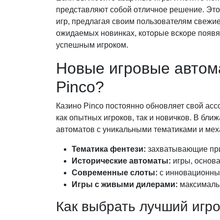
представляют собой отличное решение. Это
игр, предлагая своим пользователям свежие
ожидаемых новинках, которые вскоре появят
успешным игроком.
Новые игровые автома
Pinco?
Казино Pinco постоянно обновляет свой асс
как опытных игроков, так и новичков. В бл
автоматов с уникальными тематиками и мех
Тематика фентези:
захватывающие при
Исторические автоматы:
игры, основа
Современные слоты:
с инновационны
Игры с живыми дилерами:
максимальн
Как выбрать лучший игр