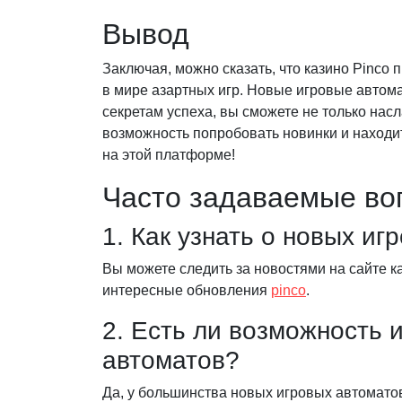
Вывод
Заключая, можно сказать, что казино Pinco
в мире азартных игр. Новые игровые автом
секретам успеха, вы сможете не только насл
возможность попробовать новинки и находи
на этой платформе!
Часто задаваемые во
1. Как узнать о новых иг
Вы можете следить за новостями на сайте ка
интересные обновления
pinco
.
2. Есть ли возможность 
автоматов?
Да, у большинства новых игровых автоматов