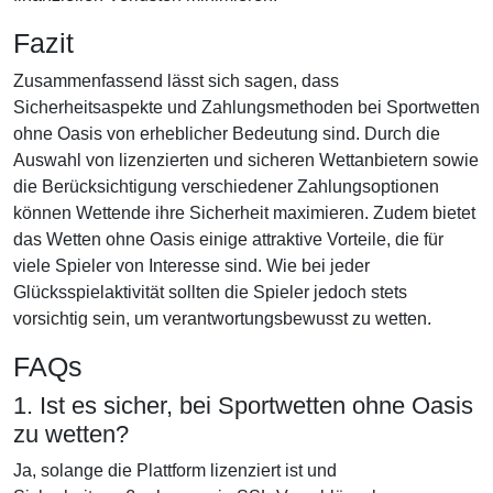
Fazit
Zusammenfassend lässt sich sagen, dass
Sicherheitsaspekte und Zahlungsmethoden bei Sportwetten
ohne Oasis von erheblicher Bedeutung sind. Durch die
Auswahl von lizenzierten und sicheren Wettanbietern sowie
die Berücksichtigung verschiedener Zahlungsoptionen
können Wettende ihre Sicherheit maximieren. Zudem bietet
das Wetten ohne Oasis einige attraktive Vorteile, die für
viele Spieler von Interesse sind. Wie bei jeder
Glücksspielaktivität sollten die Spieler jedoch stets
vorsichtig sein, um verantwortungsbewusst zu wetten.
FAQs
1. Ist es sicher, bei Sportwetten ohne Oasis
zu wetten?
Ja, solange die Plattform lizenziert ist und