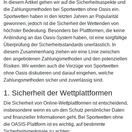
In diesem Artikel gehen wir auf die Sicherheitsaspekte und
die Zahlungsmethoden bei Sportwetten ohne Oasis ein.
Sportwetten haben in den letzten Jahren an Popularität
gewonnen, jedoch ist die Sicherheit der Wettenden von
höchster Bedeutung. Besonders bei Plattformen, die keine
Anbindung an das Oasis-System haben, ist eine sorgfältige
Überprüfung der Sicherheitsstandards unerlässlich. In
diesem Zusammenhang ziehen wir eine Linie zwischen
den angebotenen Zahlungsmethoden und den potenziellen
Risiken. Wir werden auch die Vorzüge von Sportwetten
ohne Oasis diskutieren und darauf eingehen, welche
Zahlungsmethoden sicher und zuverlässig sind.
1. Sicherheit der Wettplattformen
Die Sicherheit von Online-Wettplattformen ist entscheidend,
insbesondere wenn es um den Schutz persönlicher Daten
und finanzieller Informationen geht. Bei Sportwetten ohne
die OASIS-Plattform ist es wichtig, auf bestimmte
Sicherheitsmerkmale zu achten: