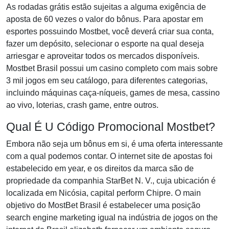
As rodadas grátis estão sujeitas a alguma exigência de
aposta de 60 vezes o valor do bônus. Para apostar em
esportes possuindo Mostbet, você deverá criar sua conta,
fazer um depósito, selecionar o esporte na qual deseja
arriesgar e aproveitar todos os mercados disponíveis.
Mostbet Brasil possui um casino completo com mais sobre
3 mil jogos em seu catálogo, para diferentes categorias,
incluindo máquinas caça-níqueis, games de mesa, cassino
ao vivo, loterias, crash game, entre outros.
Qual É U Código Promocional Mostbet?
Embora não seja um bônus em si, é uma oferta interessante
com a qual podemos contar. O internet site de apostas foi
estabelecido em year, e os direitos da marca são de
propriedade da companhia StarBet N. V., cuja ubicación é
localizada em Nicósia, capital perform Chipre. O main
objetivo do MostBet Brasil é estabelecer uma posição
search engine marketing igual na indústria de jogos on the