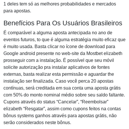
1 deles tem só as melhores probabilidades e mercados
para apostas.
Benefícios Para Os Usuários Brasileiros
É comparável a alguma aposta antecipada no ano de
eventos futuros, to que é alguma estratégia muito eficaz que
é muito usada. Basta clicar no ícone de download para
Google android presente no web-site da Mostbet elizabeth
prosseguir com a instalação. É possível que seu móvil
solicite autorização pra instalar aplicativos de fontes
externas, basta realizar esta permissão e aguardar the
instalação ser finalizada. Caso você perca 20 apostas
contínuas, será creditada em sua conta uma aposta grátis
com 50% do monto nominal médio sobre seu saldo faltante.
Cupons através do status “Cancelar”, “Reembolsar”
elizabeth “Resgatar”, assim como cupons feitos na contas
bônus systems ganhos através para apostas grátis, não
serão considerados neste bônus.