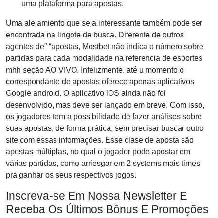
uma plataforma para apostas.
Uma alejamiento que seja interessante também pode ser
encontrada na lingote de busca. Diferente de outros
agentes de” “apostas, Mostbet não indica o número sobre
partidas para cada modalidade na referencia de esportes
mhh seção AO VIVO. Infelizmente, até u momento o
correspondante de apostas oferece apenas aplicativos
Google android. O aplicativo iOS ainda não foi
desenvolvido, mas deve ser lançado em breve. Com isso,
os jogadores tem a possibilidade de fazer análises sobre
suas apostas, de forma prática, sem precisar buscar outro
site com essas informações. Esse clase de aposta são
apostas múltiplas, no qual o jogador pode apostar em
várias partidas, como arriesgar em 2 systems mais times
pra ganhar os seus respectivos jogos.
Inscreva-se Em Nossa Newsletter E
Receba Os Últimos Bônus E Promoções