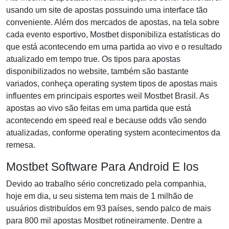
usando um site de apostas possuindo uma interface tão
conveniente. Além dos mercados de apostas, na tela sobre
cada evento esportivo, Mostbet disponibiliza estatísticas do
que está acontecendo em uma partida ao vivo e o resultado
atualizado em tempo true. Os tipos para apostas
disponibilizados no website, também são bastante
variados, conheça operating system tipos de apostas mais
influentes em principais esportes weil Mostbet Brasil. As
apostas ao vivo são feitas em uma partida que está
acontecendo em speed real e because odds vão sendo
atualizadas, conforme operating system acontecimentos da
remesa.
Mostbet Software Para Android E Ios
Devido ao trabalho sério concretizado pela companhia,
hoje em dia, u seu sistema tem mais de 1 milhão de
usuários distribuídos em 93 países, sendo palco de mais
para 800 mil apostas Mostbet rotineiramente. Dentre a