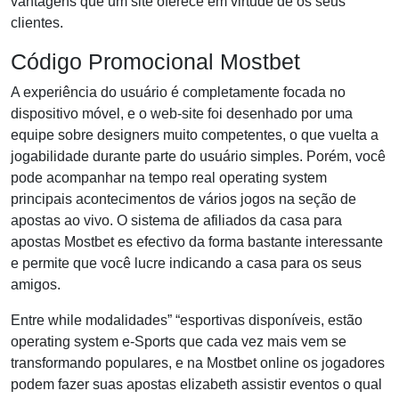
vantagens que um site oferece em virtude de os seus
clientes.
Código Promocional Mostbet
A experiência do usuário é completamente focada no
dispositivo móvel, e o web-site foi desenhado por uma
equipe sobre designers muito competentes, o que vuelta a
jogabilidade durante parte do usuário simples. Porém, você
pode acompanhar na tempo real operating system
principais acontecimentos de vários jogos na seção de
apostas ao vivo. O sistema de afiliados da casa para
apostas Mostbet es efectivo da forma bastante interessante
e permite que você lucre indicando a casa para os seus
amigos.
Entre while modalidades” “esportivas disponíveis, estão
operating system e-Sports que cada vez mais vem se
transformando populares, e na Mostbet online os jogadores
podem fazer suas apostas elizabeth assistir eventos o qual