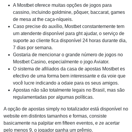
A Mostbet oferece muitas opções de jogos para
cassino, incluindo goldmine, pôquer, baccarat, games
de mesa at the caça-níqueis.
Caso precise do auxílio, Mostbet constantemente tem
um atendente disponível para ght ajudar, o serviço de
suporte ao cliente fica disponível 24 horas durante dia,
7 dias por semana.
Gostaria de mencionar o grande número de jogos no
Mostbet Casino, especialmente o jogo Aviator.
O sistema de afiliados da casa de apostas Mostbet es
efectivo de uma forma bem interessante e da voie que
você lucre indicando a odaie para os seus amigos.
Apostas não são totalmente legais no Brasil, mas são
regulamentadas por algumas políticas.
A opção de apostas simply no totalizador está disponível no
website em distintos tamanhos e formas, consiste
basicamente na palpitar em fifteen eventos, e ze acertar
pelo menos 9, o jogador ganha um prêmio.