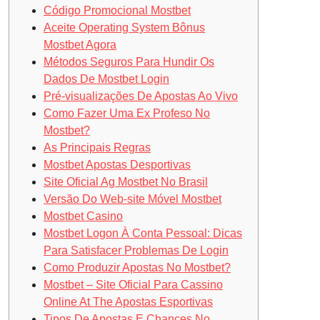
Código Promocional Mostbet
Aceite Operating System Bônus
Mostbet Agora
Métodos Seguros Para Hundir Os
Dados De Mostbet Login
Pré-visualizações De Apostas Ao Vivo
Como Fazer Uma Ex Profeso No
Mostbet?
As Principais Regras
Mostbet Apostas Desportivas
Site Oficial Ag Mostbet No Brasil
Versão Do Web-site Móvel Mostbet
Mostbet Casino
Mostbet Logon À Conta Pessoal: Dicas
Para Satisfacer Problemas De Login
Como Produzir Apostas No Mostbet?
Mostbet – Site Oficial Para Cassino
Online At The Apostas Esportivas
Tipos De Apostas E Chances No