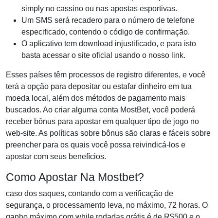
simply no cassino ou nas apostas esportivas.
Um SMS será recadero para o número de telefone
especificado, contendo o código de confirmação.
O aplicativo tem download injustificado, e para isto
basta acessar o site oficial usando o nosso link.
Esses países têm processos de registro diferentes, e você
terá a opção para depositar ou estafar dinheiro em tua
moeda local, além dos métodos de pagamento mais
buscados. Ao criar alguma conta MostBet, você poderá
receber bônus para apostar em qualquer tipo de jogo no
web-site. As políticas sobre bônus são claras e fáceis sobre
preencher para os quais você possa reivindicá-los e
apostar com seus benefícios.
Como Apostar Na Mostbet?
caso dos saques, contando com a verificação de
segurança, o processamento leva, no máximo, 72 horas. O
ganho máximo com while rodadas grátis é de R$500 e o