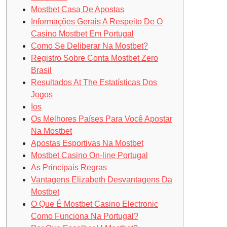
Mostbet Casa De Apostas
Informações Gerais A Respeito De O
Casino Mostbet Em Portugal
Como Se Deliberar Na Mostbet?
Registro Sobre Conta Mostbet Zero
Brasil
Resultados At The Estatísticas Dos
Jogos
Ios
Os Melhores Países Para Você Apostar
Na Mostbet
Apostas Esportivas Na Mostbet
Mostbet Casino On-line Portugal
As Principais Regras
Vantagens Elizabeth Desvantagens Da
Mostbet
O Que É Mostbet Casino Electronic
Como Funciona Na Portugal?