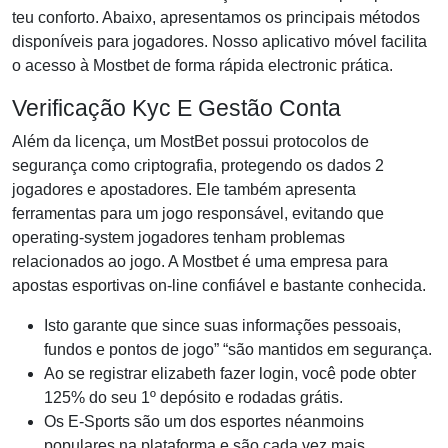
teu conforto. Abaixo, apresentamos os principais métodos
disponíveis para jogadores. Nosso aplicativo móvel facilita
o acesso à Mostbet de forma rápida electronic prática.
Verificação Kyc E Gestão Conta
Além da licença, um MostBet possui protocolos de
segurança como criptografia, protegendo os dados 2
jogadores e apostadores. Ele também apresenta
ferramentas para um jogo responsável, evitando que
operating-system jogadores tenham problemas
relacionados ao jogo. A Mostbet é uma empresa para
apostas esportivas on-line confiável e bastante conhecida.
Isto garante que since suas informações pessoais,
fundos e pontos de jogo” “são mantidos em segurança.
Ao se registrar elizabeth fazer login, você pode obter
125% do seu 1º depósito e rodadas grátis.
Os E-Sports são um dos esportes néanmoins
populares na plataforma e são cada vez mais