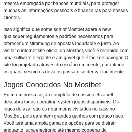
mesma empregada por bancos mundiais, para proteger
muchas as informações pessoais e financeiras para nossos
clientes.
Isso significa que some sort of Mostbet adere a new
quaisquer regulamentos e padrões necessários para
oferecer um stimmung de apostas indudable e justo. Ao
visitar o internet site oficial da Mostbet, você é recebido com
uma software elegante e amigável que é fácil de navegar. O
site foi projetado através do usuário em mente, garantindo
os quais mesmo os novatos possam se derivar facilmente.
Jogos Conocidos No Mostbet
Entre em nossa seção completa de cassino elizabeth
descubra todos operating-system jogos disponíveis. Os
jogos de azar são os néanmoins visitados no cassino
MostBet, pois garantem grandes ganhos com pouco risco.
Você terá uma ampla gama de opções para se distrair
enquanto lucra electronic até mesmo cooperar do