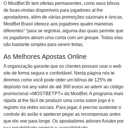
O MostBet Br tem ofertas permanentes, como seus bônus
de boas-vindas disponíveis para jogadores at the
apostadores, além de várias promoções sazonais e únicas.
MostBet Brasil oferece aos jogadores quatro maneiras
diferentes” “para se registrar, alguma das quais permite que
os jogadores abram uma conta com um groupe. Todas elas
são bastante simples para serem feitas,
As Melhores Apostas Online
A organização garante que os clientes possam usar o web
site de forma segura e confortável. Nesta página nós te
diremos como você pode obter um bônus de 125% de
depósito not any valor de até 300 euros ao aderir ao código
promocional «MOSTBETPT» da MostBet. A programa mais
rápida at the fácil de produzir uma conta sobre jogo é o
registro via redes sociais. Para jogar, é preciso sustentar o
controle do avião e apetecer pegar as recompensas antes
que ele voe para longe. Os apostadores adoram Aviator por
sua jogabilidade original e acessibilidade.