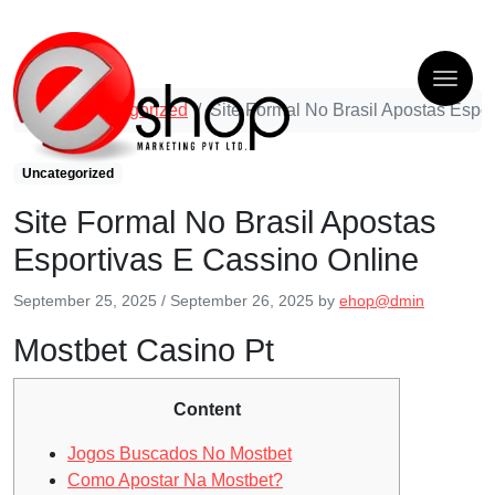
Uncategorized
Site Formal No Brasil Apostas Espo
Uncategorized
Site Formal No Brasil Apostas
Esportivas E Cassino Online
September 25, 2025
/
September 26, 2025
by
ehop@dmin
Mostbet Casino Pt
Content
Jogos Buscados No Mostbet
Como Apostar Na Mostbet?