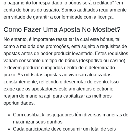
o pagamento for respaldado, o bônus será creditado” “em
conta de bônus do usuário. Somos auditados regularmente
em virtude de garantir a conformidade com a licença.
Como Fazer Uma Aposta No Mostbet?
No entanto, é importante ressaltar la cual este bónus, tal
como a maioria das promoções, está sujeito a requisitos de
apostas antes de poder producir levantado. Estes requisitos
variam consoante um tipo de bónus (desportivo ou casino)
e devem producir cumpridos dentro de o determinado
prazo. As odds das apostas ao vivo são atualizadas
constantemente, refletindo o desenrolar do evento. Isso
exige que os apostadores estejam atentos electronic
reajam de maneira ágil para capitalizar as melhores
oportunidades.
Com cashback, os jogadores têm diversas maneiras de
maximizar seus ganhos.
Cada participante deve consumir um total de seis