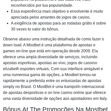
reconhecidos por tua popularidade.
Essa experiência mais objetivo e envolvente é muito
apreciada pelos amantes de jogos de casino.
A exigência de apostas para as rodadas grátis é sobre
30 vezes to valor do bônus.
Observe abaixo uma instrução detalhada de como fazer o
down load. A Mostbet é uma plataforma de apostas e
games on-line que está em operação desde 2009. Ela
oferece uma ampla diversidade de serviços, incluindo
apostas esportivas, apostas ao vivo, jogos de cassino
elizabeth esportes virtuais. Com sua interface amigável e
uma numerosa gama de opções, a Mostbet tornou-se
rapidamente a preferida entre os entusiastas de apostas
simply no Brasil. O MostBet é uma trampolín internacional
de apostas desportivas e on line casino online que oferece
uma vasta diversidade de opções aos apostadores em Italy.
Bónus At The Promoções Na Mostbet