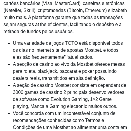
cartões bancários (Visa, MasterCard), carteiras eletrônicas
(Neteller, Skrill), criptomoedas (Bitcoin, Ethereum) elizabeth
muito mais. A plataforma garante que todas as transações
sejam seguras at the eficientes, facilitando o depósito e a
retirada de fundos pelos usuários.
Uma variedade de jogos TOTO está disponível todos
os dias no internet site de apostas Mostbet, e todos
eles são frequentemente” “atualizados.
A secção de casino ao vivo da Mostbet oferece mesas
para roleta, blackjack, baccarat e poker possuindo
dealers reais, transmitidos em alta definição.
A seção de cassino Mostbet consiste em cependant de
3000 games de cassino 2 principais desenvolvedores
de software como Evolution Gaming, 1×2 Game
playing, Mancala Gaming electronic muitos outros.
Você concorda com um incontestável conjunto de
recomendações conhecidas como Termos e
Condições de uma Mostbet ao alimentar uma conta em