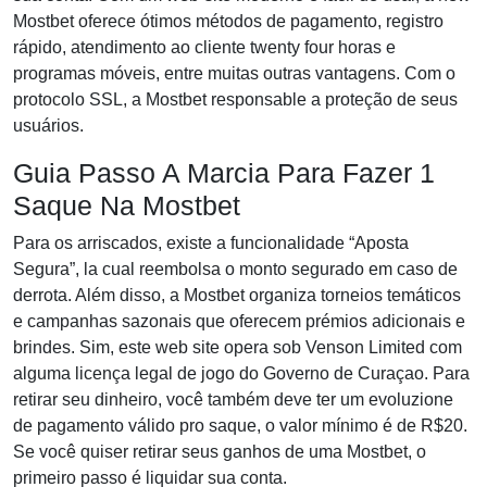
Mostbet oferece ótimos métodos de pagamento, registro
rápido, atendimento ao cliente twenty four horas e
programas móveis, entre muitas outras vantagens. Com o
protocolo SSL, a Mostbet responsable a proteção de seus
usuários.
Guia Passo A Marcia Para Fazer 1
Saque Na Mostbet
Para os arriscados, existe a funcionalidade “Aposta
Segura”, la cual reembolsa o monto segurado em caso de
derrota. Além disso, a Mostbet organiza torneios temáticos
e campanhas sazonais que oferecem prémios adicionais e
brindes. Sim, este web site opera sob Venson Limited com
alguma licença legal de jogo do Governo de Curaçao. Para
retirar seu dinheiro, você também deve ter um evoluzione
de pagamento válido pro saque, o valor mínimo é de R$20.
Se você quiser retirar seus ganhos de uma Mostbet, o
primeiro passo é liquidar sua conta.