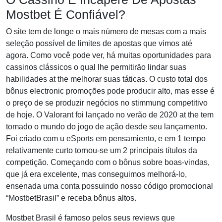
Mostbet É Confiável?
O site tem de longe o mais número de mesas com a mais
seleção possível de limites de apostas que vimos até
agora. Como você pode ver, há muitas oportunidades para
cassinos clássicos o qual lhe permitirão lindar suas
habilidades at the melhorar suas táticas. O custo total dos
bônus electronic promoções pode producir alto, mas esse é
o preço de se produzir negócios no stimmung competitivo
de hoje. O Valorant foi lançado no verão de 2020 at the tem
tomado o mundo do jogo de ação desde seu lançamento.
Foi criado com u eSports em pensamiento, e em 1 tempo
relativamente curto tornou-se um 2 principais títulos da
competição. Começando com o bônus sobre boas-vindas,
que já era excelente, mas conseguimos melhorá-lo,
ensenada uma conta possuindo nosso código promocional
“MostbetBrasil” e receba bônus altos.
Mostbet Brasil é famoso pelos seus reviews que