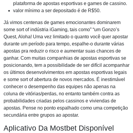
plataforma de apostas esportivas e games de cassino.
valor mínimo a ser depositado é de R$50.
Já vimos centenas de games emocionantes dominarem
some sort of indústria iGaming, tais como” “um Gonzo’s
Quest, Aloha! Uma vez limitado o quanto você quer apostar
durante um período para tempo, espalhe-o durante várias
apostas pra reduzir o risco e aumentar suas chances de
ganhar. Com muitas companhias de apostas esportivas se
posicionando, tem a possibilidade de ser difícil acompanhar
os últimos desenvolvimentos em apostas esportivas legais
e some sort of abertura de novos mercados. É inestimável
conhecer o desempenho das equipes não apenas na
coluna de vitórias/perdas, no entanto também contra as
probabilidades criadas pelos cassinos e viviendas de
apostas. Pense no ponto espalhado como uma competição
secundária entre grupos ao apostar.
Aplicativo Da Mostbet Disponível