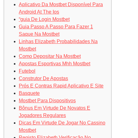
Aplicativo Da Mostbet Disponível Para
Android At The Ios
“guia De Login Mostbet
Guia Passo A Passo Para Fazer 1
Saque Na Mostbet
Linhas Elizabeth Probabilidades Na
Mostbet
Como Depositar Na Mostbet
Apostas Esportivas Mhh Mostbet
Futebol
Construtor De Apostas
Prós E Contras Rapid Aplicativo E Site
Basquete
Mostbet Para Dispositivos
Bônus Em Virtude De Novatos E
Jogadores Regulares
Dicas Em Virtude De Jogar No Cassino
Mostbet
Registo Elizabeth Verificação No