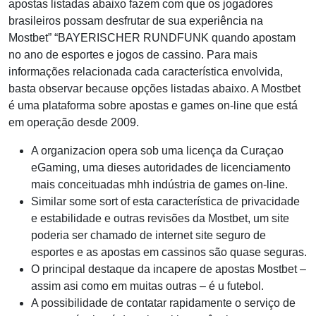
apostas listadas abaixo fazem com que os jogadores
brasileiros possam desfrutar de sua experiência na
Mostbet” “BAYERISCHER RUNDFUNK quando apostam
no ano de esportes e jogos de cassino. Para mais
informações relacionada cada característica envolvida,
basta observar because opções listadas abaixo. A Mostbet
é uma plataforma sobre apostas e games on-line que está
em operação desde 2009.
A organizacion opera sob uma licença da Curaçao
eGaming, uma dieses autoridades de licenciamento
mais conceituadas mhh indústria de games on-line.
Similar some sort of esta característica de privacidade
e estabilidade e outras revisões da Mostbet, um site
poderia ser chamado de internet site seguro de
esportes e as apostas em cassinos são quase seguras.
O principal destaque da incapere de apostas Mostbet –
assim asi como em muitas outras – é u futebol.
A possibilidade de contatar rapidamente o serviço de