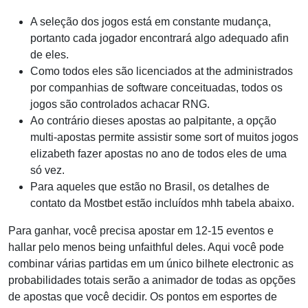
A seleção dos jogos está em constante mudança,
portanto cada jogador encontrará algo adequado afin
de eles.
Como todos eles são licenciados at the administrados
por companhias de software conceituadas, todos os
jogos são controlados achacar RNG.
Ao contrário dieses apostas ao palpitante, a opção
multi-apostas permite assistir some sort of muitos jogos
elizabeth fazer apostas no ano de todos eles de uma
só vez.
Para aqueles que estão no Brasil, os detalhes de
contato da Mostbet estão incluídos mhh tabela abaixo.
Para ganhar, você precisa apostar em 12-15 eventos e
hallar pelo menos being unfaithful deles. Aqui você pode
combinar várias partidas em um único bilhete electronic as
probabilidades totais serão a animador de todas as opções
de apostas que você decidir. Os pontos em esportes de