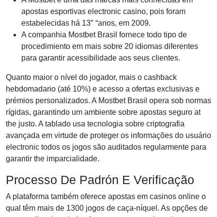
apostas esportivas electronic casino, pois foram
estabelecidas há 13″ “anos, em 2009.
A companhia Mostbet Brasil fornece todo tipo de
procedimiento em mais sobre 20 idiomas diferentes
para garantir acessibilidade aos seus clientes.
Quanto maior o nível do jogador, mais o cashback
hebdomadario (até 10%) e acesso a ofertas exclusivas e
prémios personalizados. A Mostbet Brasil opera sob normas
rígidas, garantindo um ambiente sobre apostas seguro at
the justo. A tablado usa tecnologia sobre criptografia
avançada em virtude de proteger os informações do usuário
electronic todos os jogos são auditados regularmente para
garantir the imparcialidade.
Processo De Padrón E Verificação
A plataforma também oferece apostas em casinos online o
qual têm mais de 1300 jogos de caça-níquel. As opções de