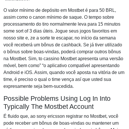
O valor mínimo de depósito em Mostbet é para 50 BRL,
assim como o canon mínimo de saque. O tempo sobre
processamento do tiro normalmente leva para 15 minutos
some sort of 3 dias úteis. Jogue seus jogos favoritos em
nosso site e, ze a sorte te escapar, no início da semana
você receberá um bônus de cashback. Se já tiver utilizado
o bônus sobre boas-vindas, poderá comprar outros bônus
na Mostbet. Sim, to cassino Mostbet apresenta uma versão
móvel, bem como” “o aplicativo compatível apresentando
Android e iOS. Assim, quando você aposta na vitória de um
time, é preciso o qual o time vença así que usted sua
expresamente seja bem-sucedida.
Possible Problems Using Log In Into
Typically The Mostbet Account
É fluido que, ao sony ericsson registrar no Mostbet, você
pode receber um bônus de boas-vindas ou mantener um