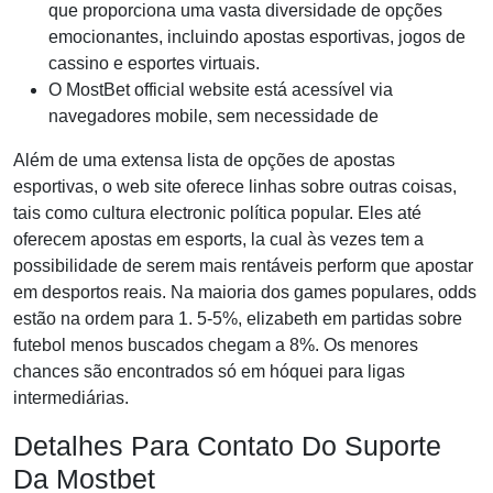
que proporciona uma vasta diversidade de opções
emocionantes, incluindo apostas esportivas, jogos de
cassino e esportes virtuais.
O MostBet official website está acessível via
navegadores mobile, sem necessidade de
Além de uma extensa lista de opções de apostas
esportivas, o web site oferece linhas sobre outras coisas,
tais como cultura electronic política popular. Eles até
oferecem apostas em esports, la cual às vezes tem a
possibilidade de serem mais rentáveis perform que apostar
em desportos reais. Na maioria dos games populares, odds
estão na ordem para 1. 5-5%, elizabeth em partidas sobre
futebol menos buscados chegam a 8%. Os menores
chances são encontrados só em hóquei para ligas
intermediárias.
Detalhes Para Contato Do Suporte
Da Mostbet