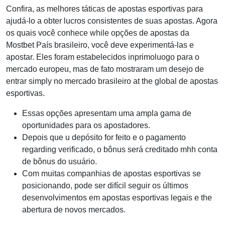
Confira, as melhores táticas de apostas esportivas para
ajudá-lo a obter lucros consistentes de suas apostas. Agora
os quais você conhece while opções de apostas da
Mostbet País brasileiro, você deve experimentá-las e
apostar. Eles foram estabelecidos inprimoluogo para o
mercado europeu, mas de fato mostraram um desejo de
entrar simply no mercado brasileiro at the global de apostas
esportivas.
Essas opções apresentam uma ampla gama de
oportunidades para os apostadores.
Depois que u depósito for feito e o pagamento
regarding verificado, o bônus será creditado mhh conta
de bônus do usuário.
Com muitas companhias de apostas esportivas se
posicionando, pode ser difícil seguir os últimos
desenvolvimentos em apostas esportivas legais e the
abertura de novos mercados.