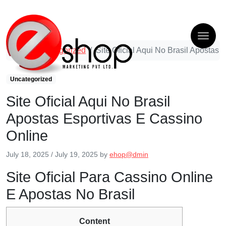
Uncategorized
Site Oficial Aqui No Brasil Apostas
Uncategorized
Site Oficial Aqui No Brasil
Apostas Esportivas E Cassino
Online
July 18, 2025
/
July 19, 2025
by
ehop@dmin
Site Oficial Para Cassino Online
E Apostas No Brasil
Content