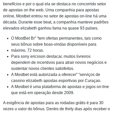
benefícios e por o qual ela se destaca no concorrido setor
de apostas on the web. Uma companhia para apostas
online, Mostbet entrou no setor de apostas on-line há uma
década. Durante esse beat, a companhia manteve padrões
elevados elizabeth ganhou fama na quase 93 países.
O MostBet Br” “tem ofertas permanentes, tais como
seus bônus sobre boas-vindas disponíveis para
máximo, 72 horas.
Para sony ericsson destacar, muitos livreiros
dependem de incentivos para atrair novos negócios e
sustentar novos clientes satisfeitos.
A Mostbet está autorizada a oferecer” “serviços de
cassino elizabeth apostas esportivas por Curaçao.
A Mostbet é uma plataforma de apostas e jogos on-line
que está em operação desde 2009.
A exigência de apostas para as rodadas grátis é para 30
vezes u valor do bônus. Dentro de thirty dias após receber o