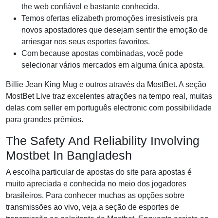
the web confiável e bastante conhecida.
Temos ofertas elizabeth promoções irresistíveis pra
novos apostadores que desejam sentir the emoção de
arriesgar nos seus esportes favoritos.
Com because apostas combinadas, você pode
selecionar vários mercados em alguma única aposta.
Billie Jean King Mug e outros através da MostBet. A seção
MostBet Live traz excelentes atrações na tempo real, muitas
delas com seller em português electronic com possibilidade
para grandes prêmios.
The Safety And Reliability Involving
Mostbet In Bangladesh
A escolha particular de apostas do site para apostas é
muito apreciada e conhecida no meio dos jogadores
brasileiros. Para conhecer muchas as opções sobre
transmissões ao vivo, veja a seção de esportes de