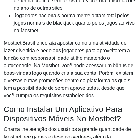
de forma prática, sem ter os quais procurar informações
no ano de outros sites.
Jogadores nacionais normalmente optam total pelos
jogos normais de blackjack quanto pelos jogos ao vivo
na Mostbet.
Mostbet Brasil encoraja apostar como uma atividade de
lazer divertida e pede aos jogadores para aproveitarem a
função com responsabilidade at the mantendo o
autocontrole. Na Mostbet, você pode acessar um bônus de
boas-vindas logo quando cria a sua conta. Porém, existem
diversas outras promoções dentro da plataforma os quais
tem a possibilidade de serem aproveitadas, desde que
você cumpra os requisitos estabelecidos.
Como Instalar Um Aplicativo Para
Dispositivos Móveis No Mostbet?
Chama the atenção dos usuários a grande quantidade de
Mostbet free games e desenvolvedores, além da