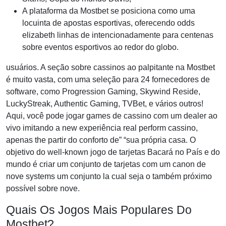
A plataforma da Mostbet se posiciona como uma
locuinta de apostas esportivas, oferecendo odds
elizabeth linhas de intencionadamente para centenas
sobre eventos esportivos ao redor do globo.
usuários. A seção sobre cassinos ao palpitante na Mostbet
é muito vasta, com uma seleção para 24 fornecedores de
software, como Progression Gaming, Skywind Reside,
LuckyStreak, Authentic Gaming, TVBet, e vários outros!
Aqui, você pode jogar games de cassino com um dealer ao
vivo imitando a new experiência real perform cassino,
apenas the partir do conforto de” “sua própria casa. O
objetivo do well-known jogo de tarjetas Bacará no País e do
mundo é criar um conjunto de tarjetas com um canon de
nove systems um conjunto la cual seja o também próximo
possível sobre nove.
Quais Os Jogos Mais Populares Do
Mostbet?