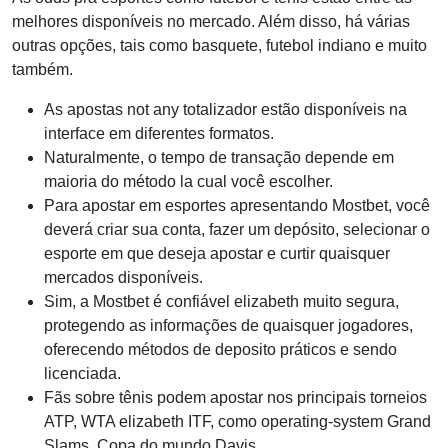
melhores disponíveis no mercado. Além disso, há várias
outras opções, tais como basquete, futebol indiano e muito
também.
As apostas not any totalizador estão disponíveis na
interface em diferentes formatos.
Naturalmente, o tempo de transação depende em
maioria do método la cual você escolher.
Para apostar em esportes apresentando Mostbet, você
deverá criar sua conta, fazer um depósito, selecionar o
esporte em que deseja apostar e curtir quaisquer
mercados disponíveis.
Sim, a Mostbet é confiável elizabeth muito segura,
protegendo as informações de quaisquer jogadores,
oferecendo métodos de deposito práticos e sendo
licenciada.
Fãs sobre tênis podem apostar nos principais torneios
ATP, WTA elizabeth ITF, como operating-system Grand
Slams, Copa do mundo Davis,