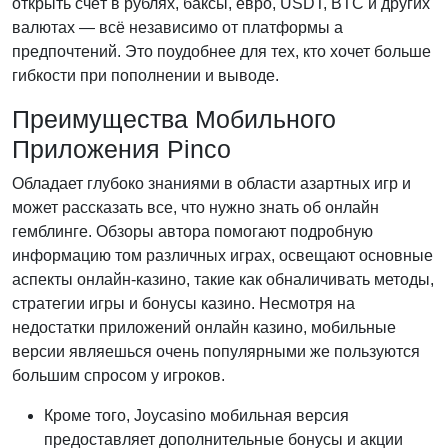
открыть счёт в рублях, баксы, евро, USDT, BTC и других
валютах — всё независимо от платформы а
предпочтений. Это поудобнее для тех, кто хочет больше
гибкости при пополнении и выводе.
Преимущества Мобильного
Приложения Pinco
Обладает глубоко знаниями в области азартных игр и
может рассказать все, что нужно знать об онлайн
гемблинге. Обзоры автора помогают подробную
информацию том различных играх, освещают основные
аспекты онлайн-казино, такие как обналичивать методы,
стратегии игры и бонусы казино. Несмотря на
недостатки приложений онлайн казино, мобильные
версии являешься очень популярными же пользуются
большим спросом у игроков.
Кроме того, Joycasino мобильная версия
предоставляет дополнительные бонусы и акции