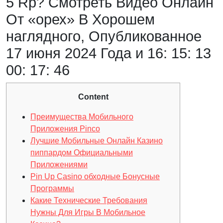
5 Rp? Смотреть Видео Онлайн
От «орех» В Хорошем
наглядного, Опубликованное
17 июня 2024 Года и 16: 15: 13
00: 17: 46
Content
Преимущества Мобильного
Приложения Pinco
Лучшие Мобильные Онлайн Казино
пиппардом Официальными
Приложениями
Pin Up Casino обходные Бонусные
Программы
Какие Технические Требования
Нужны Для Игры В Мобильное