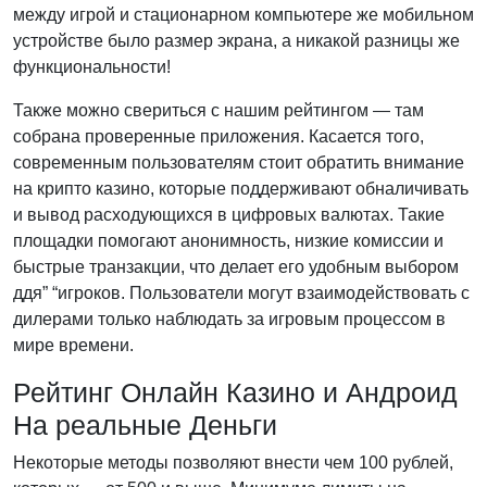
между игрой и стационарном компьютере же мобильном
устройстве было размер экрана, а никакой разницы же
функциональности!
Также можно свериться с нашим рейтингом — там
собрана проверенные приложения. Касается того,
современным пользователям стоит обратить внимание
на крипто казино, которые поддерживают обналичивать
и вывод расходующихся в цифровых валютах. Такие
площадки помогают анонимность, низкие комиссии и
быстрые транзакции, что делает его удобным выбором
ддя” “игроков. Пользователи могут взаимодействовать с
дилерами только наблюдать за игровым процессом в
мире времени.
Рейтинг Онлайн Казино и Андроид
На реальные Деньги
Некоторые методы позволяют внести чем 100 рублей,