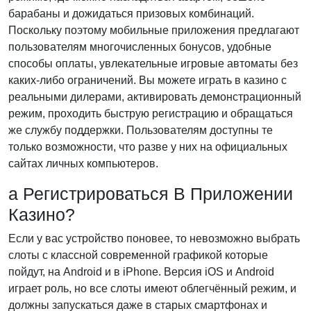
барабаны и дожидаться призовых комбинаций.
Поскольку поэтому мобильные приложения предлагают
пользователям многочисленных бонусов, удобные
способы оплаты, увлекательные игровые автоматы без
каких-либо ограничений. Вы можете играть в казино с
реальными дилерами, активировать демонстрационный
режим, проходить быструю регистрацию и обращаться
же службу поддержки. Пользователям доступны те
только возможности, что разве у них на официальных
сайтах личных компьютеров.
а Регистрироваться В Приложении
Казино?
Если у вас устройство поновее, то невозможно выбрать
слоты с классной современной графикой которые
пойдут, на Android и в iPhone. Версия iOS и Android
играет роль, но все слоты имеют облегчённый режим, и
должны запускаться даже в старых смартфонах и