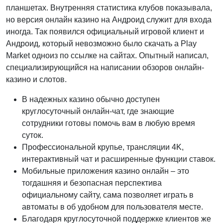
планшетах. Внутренняя статистика клубов показывала,
но версия онлайн казино на Андроид служит для входа
иногда. Так появился официальный игровой клиент и
Андроид, который невозможно было скачать а Play
Market одноиз по ссылке на сайтах. Опытный написал,
специализирующийся на написании обзоров онлайн-
казино и слотов.
В надежных казино обычно доступен
круглосуточный онлайн-чат, где знающие
сотрудники готовы помочь вам в любую время
суток.
Профессиональной крупье, трансляции 4K,
интерактивный чат и расширенные функции ставок.
Мобильные приложения казино онлайн – это
тогдашняя и безопасная перспектива
официальному сайту, сама позволяет играть в
автоматы в об удобном для пользователя месте.
Благодаря круглосуточной поддержке клиентов же