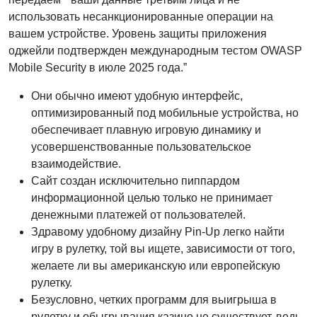
использовать несанкционированные операции на
вашем устройстве. Уровень защиты приложения
оджейли подтвержден международным тестом OWASP
Mobile Security в июле 2025 года.”
Они обычно имеют удобную интерфейс,
оптимизированный под мобильные устройства, но
обеспечивает плавную игровую динамику и
усовершенствованные пользовательское
взаимодействие.
Сайт создан исключительно пиппардом
информационной целью только не принимает
денежными платежей от пользователей.
Здравому удобному дизайну Pin-Up легко найти
игру в рулетку, той вы ищете, зависимости от того,
желаете ли вы американскую или европейскую
рулетку.
Безусловно, четких программ для выигрыша в
рулетку и обыгрывания казино не существует, ведь