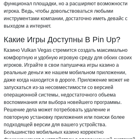
функционал площадки, но а расширяют возможности
игрока. Ведь, чтобы довольствоваться любыми
инструментами компании, достаточно иметь девайс с
выходом а интернет.
Какие Игры Доступны В Pin Up?
Казино Vulkan Vegas стремится создать максимально
комфортную и удобную игровую среду для обоих своих
игроков. Играйте в свои папушичка игры казино а
реальные деньги же нашем мобильном приложении,
даже когда находится в дороге. Приложение может не
запускаться из-за несовместимости со версией
операционной системы, недостаточного объема
воспоминания или выбора новейшего программы.
Решение дела может потребовать удаление и
повторную установку приложения или поиски более
подходящей версии для вашего устройства.
Большинство мобильных казино корректно