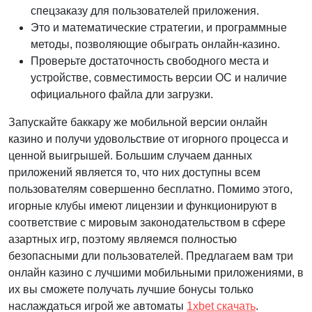
спецзаказу для пользователей приложения.
Это и математические стратегии, и программные
методы, позволяющие обыграть онлайн-казино.
Проверьте достаточность свободного места и
устройстве, совместимость версии ОС и наличие
официального файла дли загрузки.
Запускайте баккару же мобильной версии онлайн
казино и получи удовольствие от игорного процесса и
ценной выигрышей. Большим случаем данных
приложений является то, что них доступны всем
пользователям совершенно бесплатно. Помимо этого,
игорные клубы имеют лицензии и функционируют в
соответствие с мировым законодательством в сфере
азартных игр, поэтому являемся полностью
безопасными дли пользователей. Предлагаем вам три
онлайн казино с лучшими мобильными приложениями, в
их вы сможете получать лучшие бонусы только
наслаждаться игрой же автоматы
1xbet скачать
.