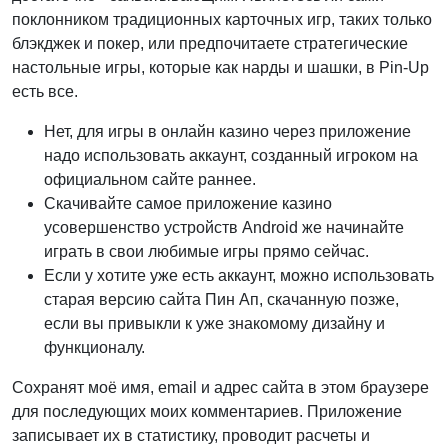
поклонником традиционных карточных игр, таких только
блэкджек и покер, или предпочитаете стратегические
настольные игры, которые как нарды и шашки, в Pin-Up
есть все.
Нет, для игры в онлайн казино через приложение
надо использовать аккаунт, созданный игроком на
официальном сайте раннее.
Скачивайте самое приложение казино
усовершенство устройств Android же начинайте
играть в свои любимые игры прямо сейчас.
Если у хотите уже есть аккаунт, можно использовать
старая версию сайта Пин Ап, скачанную позже,
если вы привыкли к уже знакомому дизайну и
функционалу.
Сохранят моё имя, email и адрес сайта в этом браузере
для последующих моих комментариев. Приложение
записывает их в статистику, проводит расчеты и