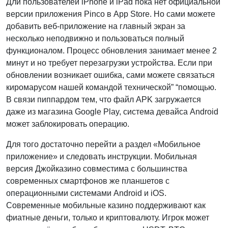
Дли пользователей iPhone и iPad пока нет официальной
версии приложения Pinco в App Store. Но сами можете
добавить веб-приложение на главный экран за
несколько неподвижно и пользоваться полный
функционалом. Процесс обновления занимает менее 2
минут и но требует перезагрузки устройства. Если при
обновлении возникает ошибка, сами можете связаться
киромарусом нашей командой технической” “помощью.
В связи пиппардом тем, что файл APK загружается
даже из магазина Google Play, система девайса Android
может заблокировать операцию.
Для того достаточно перейти а раздел «Мобильное
приложение» и следовать инструкции. Мобильная
версия Джойказино совместима с большинства
современных смартфонов же планшетов с
операционными системами Android и iOS.
Современные мобильные казино поддерживают как
фиатные деньги, только и криптовалюту. Игрок может