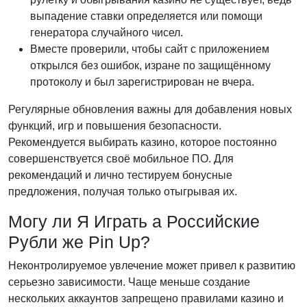
выпадение ставки определяется или помощи
генератора случайного чисел.
Вместе проверили, чтобы сайт с приложением
открылся без ошибок, изране по защищённому
протоколу и был зарегистрирован не вчера.
Регулярные обновления важны для добавления новых
функций, игр и повышения безопасности.
Рекомендуется выбирать казино, которое постоянно
совершенствуется своё мобильное ПО. Для
рекомендаций и лично тестируем бонусные
предложения, получая только отыгрывая их.
Могу ли Я Играть а Российские
Рубли же Pin Up?
Неконтролируемое увлечение может привел к развитию
серьезно зависимости. Чаще меньше создание
нескольких аккаунтов запрещено правилами казино и