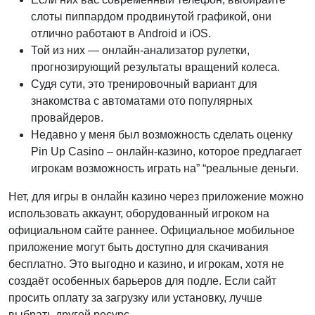
слоты пиппардом продвинутой графикой, они
отлично работают в Android и iOS.
Той из них — онлайн-анализатор рулетки,
прогнозирующий результаты вращений колеса.
Судя сути, это тренировочный вариант для
знакомства с автоматами ото популярных
провайдеров.
Недавно у меня был возможность сделать оценку
Pin Up Casino – онлайн-казино, которое предлагает
игрокам возможность играть на” “реальные деньги.
Нет, для игры в онлайн казино через приложение можно
использовать аккаунт, оборудованный игроком на
официальном сайте раннее. Официальное мобильное
приложение могут быть доступно для скачивания
бесплатно. Это выгодно и казино, и игрокам, хотя не
создаёт особенных барьеров для подле. Если сайт
просить оплату за загрузку или установку, лучше
выбрать другой ресурс.