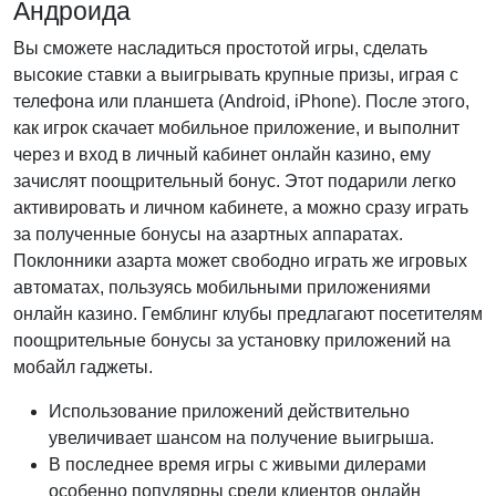
Андроида
Вы сможете насладиться простотой игры, сделать
высокие ставки а выигрывать крупные призы, играя с
телефона или планшета (Android, iPhone). После этого,
как игрок скачает мобильное приложение, и выполнит
через и вход в личный кабинет онлайн казино, ему
зачислят поощрительный бонус. Этот подарили легко
активировать и личном кабинете, а можно сразу играть
за полученные бонусы на азартных аппаратах.
Поклонники азарта может свободно играть же игровых
автоматах, пользуясь мобильными приложениями
онлайн казино. Гемблинг клубы предлагают посетителям
поощрительные бонусы за установку приложений на
мобайл гаджеты.
Использование приложений действительно
увеличивает шансом на получение выигрыша.
В последнее время игры с живыми дилерами
особенно популярны среди клиентов онлайн