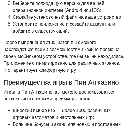
Выберите подходящую версию для вашей
операционной системы (Android или iOS);
Скачайте установочный файл на ваше устройство;
Установите приложение и создайте аккаунт или
войдите в существующий.
После выполнения этих шагов вы сможете
наслаждаться всеми возможностями казино прямо на
своем мобильном устройстве, где бы вы ни находились.
Приложение оптимизировано для различных экранов,
что гарантирует комфортную игру.
Преимущества игры в Пин Ап казино
Играя в Пин Ап казино, вы можете воспользоваться
несколькими важными преимуществами:
Широкий выбор игр — более 1000 различных
игровых автоматов и настольных игр;
Большие бонусы и акции для новых и постоянных