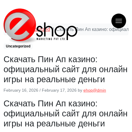
Uncategorized
Скачать Пин Ап казино: официаль
Uncategorized
Скачать Пин Ап казино:
официальный сайт для онлайн
игры на реальные деньги
February 16, 2026
/
February 17, 2026
by
ehop@dmin
Скачать Пин Ап казино:
официальный сайт для онлайн
игры на реальные деньги