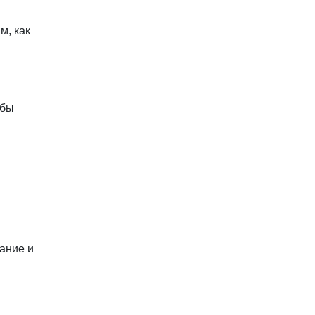
м, как
обы
ание и