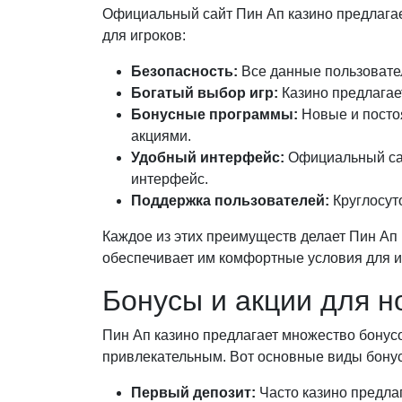
Официальный сайт Пин Ап казино предлага
для игроков:
Безопасность:
Все данные пользоват
Богатый выбор игр:
Казино предлагает
Бонусные программы:
Новые и посто
акциями.
Удобный интерфейс:
Официальный сай
интерфейс.
Поддержка пользователей:
Круглосут
Каждое из этих преимуществ делает Пин Ап
обеспечивает им комфортные условия для и
Бонусы и акции для н
Пин Ап казино предлагает множество бонусо
привлекательным. Вот основные виды бонус
Первый депозит:
Часто казино предлаг