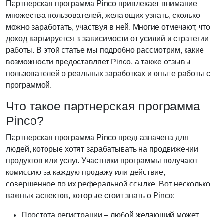
Партнерская программа Pinco привлекает внимание
множества пользователей, желающих узнать, сколько
можно заработать, участвуя в ней. Многие отмечают, что
доход варьируется в зависимости от усилий и стратегии
работы. В этой статье мы подробно рассмотрим, какие
возможности предоставляет Pinco, а также отзывы
пользователей о реальных заработках и опыте работы с
программой.
Что такое партнерская программа
Pinco?
Партнерская программа Pinco предназначена для
людей, которые хотят зарабатывать на продвижении
продуктов или услуг. Участники программы получают
комиссию за каждую продажу или действие,
совершенное по их реферальной ссылке. Вот несколько
важных аспектов, которые стоит знать о Pinco:
Простота регистрации – любой желающий может