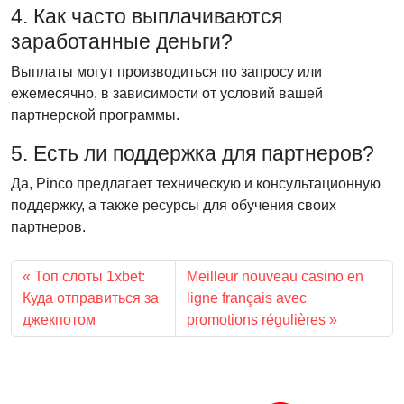
4. Как часто выплачиваются
заработанные деньги?
Выплаты могут производиться по запросу или
ежемесячно, в зависимости от условий вашей
партнерской программы.
5. Есть ли поддержка для партнеров?
Да, Pinco предлагает техническую и консультационную
поддержку, а также ресурсы для обучения своих
партнеров.
Топ слоты 1xbet:
Meilleur nouveau casino en
Куда отправиться за
ligne français avec
джекпотом
promotions régulières