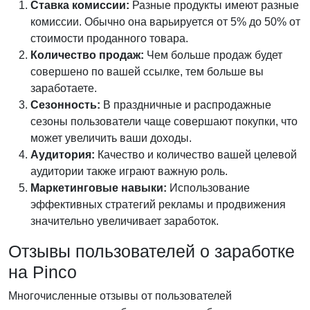
Ставка комиссии:
Разные продукты имеют разные
комиссии. Обычно она варьируется от 5% до 50% от
стоимости проданного товара.
Количество продаж:
Чем больше продаж будет
совершено по вашей ссылке, тем больше вы
заработаете.
Сезонность:
В праздничные и распродажные
сезоны пользователи чаще совершают покупки, что
может увеличить ваши доходы.
Аудитория:
Качество и количество вашей целевой
аудитории также играют важную роль.
Маркетинговые навыки:
Использование
эффективных стратегий рекламы и продвижения
значительно увеличивает заработок.
Отзывы пользователей о заработке
на Pinco
Многочисленные отзывы от пользователей