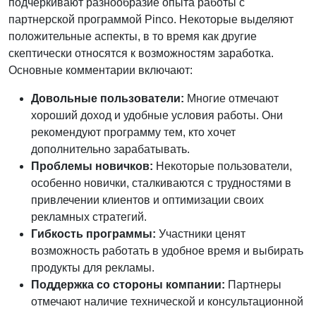
подчеркивают разнообразие опыта работы с
партнерской программой Pinco. Некоторые выделяют
положительные аспекты, в то время как другие
скептически относятся к возможностям заработка.
Основные комментарии включают:
Довольные пользователи:
Многие отмечают
хороший доход и удобные условия работы. Они
рекомендуют программу тем, кто хочет
дополнительно зарабатывать.
Проблемы новичков:
Некоторые пользователи,
особенно новички, сталкиваются с трудностями в
привлечении клиентов и оптимизации своих
рекламных стратегий.
Гибкость программы:
Участники ценят
возможность работать в удобное время и выбирать
продукты для рекламы.
Поддержка со стороны компании:
Партнеры
отмечают наличие технической и консультационной