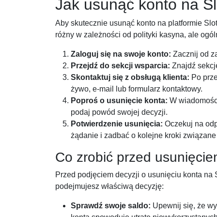
Jak usunąć konto na Sl
Aby skutecznie usunąć konto na platformie Slo
różny w zależności od polityki kasyna, ale ogó
Zaloguj się na swoje konto:
Zacznij od z
Przejdź do sekcji wsparcia:
Znajdź sekcję
Skontaktuj się z obsługą klienta:
Po prze
żywo, e-mail lub formularz kontaktowy.
Poproś o usunięcie konta:
W wiadomości 
podaj powód swojej decyzji.
Potwierdzenie usunięcia:
Oczekuj na odp
żądanie i zadbać o kolejne kroki związane
Co zrobić przed usunięci
Przed podjęciem decyzji o usunięciu konta na Sl
podejmujesz właściwą decyzję:
Sprawdź swoje saldo:
Upewnij się, że wy