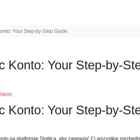
Konto: Your Step-by-Step Guide
c Konto: Your Step-by-St
@dmin
c Konto: Your Step-by-St
nto na platformie Slottica, aby zapewnić Ci wszystkie niezbęd