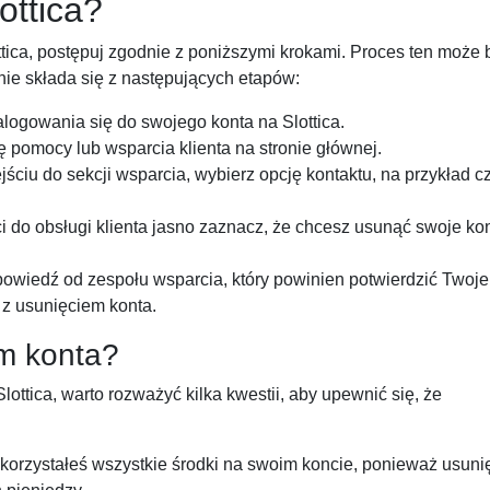
ottica?
ttica, postępuj zgodnie z poniższymi krokami. Proces ten może 
lnie składa się z następujących etapów:
alogowania się do swojego konta na Slottica.
 pomocy lub wsparcia klienta na stronie głównej.
jściu do sekcji wsparcia, wybierz opcję kontaktu, na przykład c
do obsługi klienta jasno zaznacz, że chcesz usunąć swoje kon
owiedź od zespołu wsparcia, który powinien potwierdzić Twoje
 z usunięciem konta.
em konta?
ottica, warto rozważyć kilka kwestii, aby upewnić się, że
korzystałeś wszystkie środki na swoim koncie, ponieważ usuni