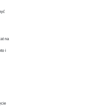
być
zat na
to i
ęcie