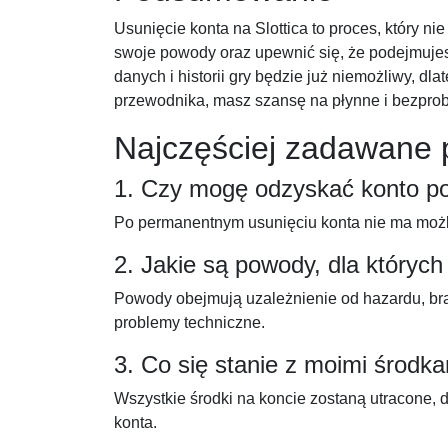
Usunięcie konta na Slottica to proces, który n
swoje powody oraz upewnić się, że podejmujes
danych i historii gry będzie już niemożliwy, dla
przewodnika, masz szansę na płynne i bezprob
Najczęściej zadawane 
1. Czy mogę odzyskać konto po
Po permanentnym usunięciu konta nie ma możli
2. Jakie są powody, dla których
Powody obejmują uzależnienie od hazardu, brak
problemy techniczne.
3. Co się stanie z moimi środk
Wszystkie środki na koncie zostaną utracone, d
konta.