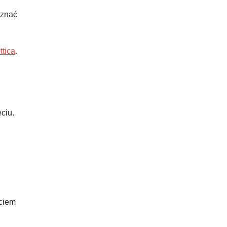
 znać
ttica
.
ciu.
ęciem