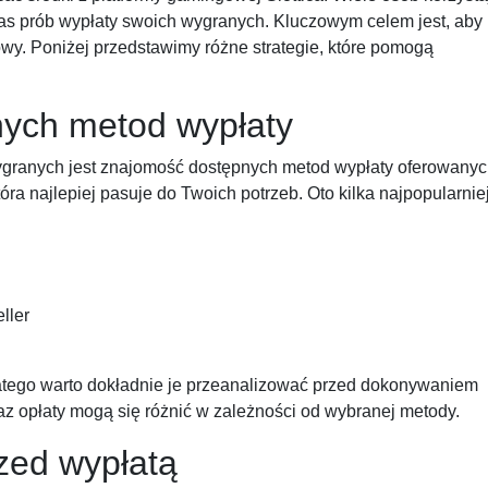
zas prób wypłaty swoich wygranych. Kluczowym celem jest, aby
owy. Poniżej przedstawimy różne strategie, które pomogą
nych metod wypłaty
granych jest znajomość dostępnych metod wypłaty oferowany
tóra najlepiej pasuje do Twoich potrzeb. Oto kilka najpopularni
eller
latego warto dokładnie je przeanalizować przed dokonywaniem
oraz opłaty mogą się różnić w zależności od wybranej metody.
rzed wypłatą