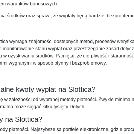
eniem warunków bonusowych
nia środków oraz sprawi, że wypłaty będą bardziej bezproblem
ttica wymaga znajomości dostępnych metod, procesów weryfika
 monitorowanie stanu wypłat oraz przestrzeganie zasad dotyc
u w uzyskiwaniu środków. Pamiętaj, że cierpliwość i starannoś
woimi wygranymi w sposób płynny i bezproblemowy.
alne kwoty wypłat na Slottica?
ię w zależności od wybranej metody płatności. Zwykle minimal
malna może sięgać kilku tysięcy złotych.
y na Slottica?
ody płatności. Najszybsze są portfele elektroniczne, gdzie proc