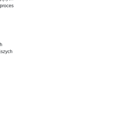
 proces
ch
ejszych