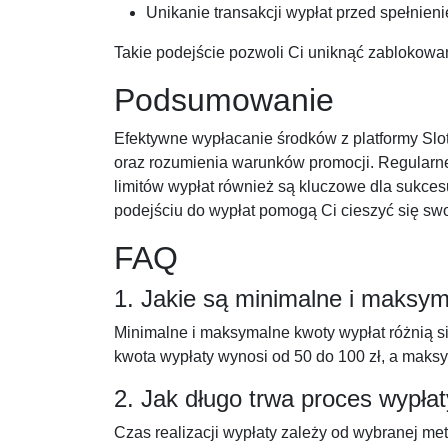
Unikanie transakcji wypłat przed spełni
Takie podejście pozwoli Ci uniknąć zablokowa
Podsumowanie
Efektywne wypłacanie środków z platformy Slo
oraz rozumienia warunków promocji. Regularne
limitów wypłat również są kluczowe dla sukces
podejściu do wypłat pomogą Ci cieszyć się s
FAQ
1. Jakie są minimalne i maksym
Minimalne i maksymalne kwoty wypłat różnią s
kwota wypłaty wynosi od 50 do 100 zł, a maksy
2. Jak długo trwa proces wypłat
Czas realizacji wypłaty zależy od wybranej met