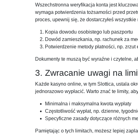
Wszechstronna weryfikacja konta jest kluczowa
wymaga potwierdzenia tożsamości przed przetwo
proces, upewnij się, że dostarczyłeś wszystkie
Kopia dowodu osobistego lub paszportu
Dowód zamieszkania, np. rachunek za me
Potwierdzenie metody płatności, np. zrzut 
Dokumenty te muszą być wyraźne i czytelne, a
3. Zwracanie uwagi na limi
Każde kasyno online, w tym Slottica, ustala ok
jednorazowo wypłacić. Warto znać te limity, aby
Minimalna i maksymalna kwota wypłaty
Częstotliwość wypłat, np. dzienne, tygodni
Specyficzne zasady dotyczące różnych me
Pamiętając o tych limitach, możesz lepiej za