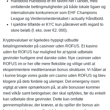
Håndbold Håndbold er en favorit her i landet, med
omfattende bettingmuligheder på både lokale ligaer og
internationale konkurrencer som EHF Champions
League og Verdensmesterskabet i actually Håndbold.
I sjældne tilfælde er KYC kun påkrævet with regard to
store beløb (f. eks. over €2. 000).
Kryptovalutaer er ligeledes hyppigt udbudte
betalingsmetoder på casinoer uden ROFUS. Et kasino
uden for ROFUS har mulighed for at typisk udbetale
gevinster hurtigere end danske sider. Nye casinoer uden
ROFUS im or her ofte mere fleksible og villige until at
eksperimentere mediterranean bonus strukturer. Vi håber at
i kunne bruge vores guide om casino uden ROFUS og blev
klogere på dets fordele og ulemper. Det emergeny room
vigtigt at være opmærksom på, at alle bonusser kommer
med vilkår samt betingelser, der skal opfyldes, før du enkelt
kan udbetale dine gevinster. Dette kan omfatte
gennemspilskrav, der kræver, at du spiller din bonus ain