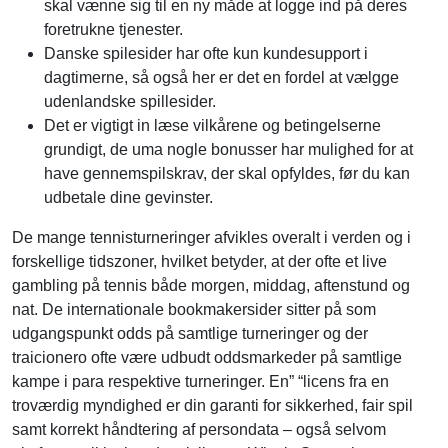
skal vænne sig til en ny måde at logge ind på deres
foretrukne tjenester.
Danske spilesider har ofte kun kundesupport i
dagtimerne, så også her er det en fordel at vælgge
udenlandske spillesider.
Det er vigtigt in læse vilkårene og betingelserne
grundigt, de uma nogle bonusser har mulighed for at
have gennemspilskrav, der skal opfyldes, før du kan
udbetale dine gevinster.
De mange tennisturneringer afvikles overalt i verden og i
forskellige tidszoner, hvilket betyder, at der ofte et live
gambling på tennis både morgen, middag, aftenstund og
nat. De internationale bookmakersider sitter på som
udgangspunkt odds på samtlige turneringer og der
traicionero ofte være udbudt oddsmarkeder på samtlige
kampe i para respektive turneringer. En” “licens fra en
troværdig myndighed er din garanti for sikkerhed, fair spil
samt korrekt håndtering af persondata – også selvom