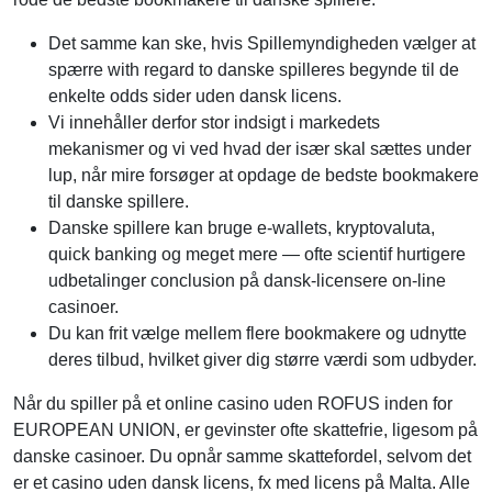
Det samme kan ske, hvis Spillemyndigheden vælger at
spærre with regard to danske spilleres begynde til de
enkelte odds sider uden dansk licens.
Vi innehåller derfor stor indsigt i markedets
mekanismer og vi ved hvad der især skal sættes under
lup, når mire forsøger at opdage de bedste bookmakere
til danske spillere.
Danske spillere kan bruge e-wallets, kryptovaluta,
quick banking og meget mere — ofte scientif hurtigere
udbetalinger conclusion på dansk-licensere on-line
casinoer.
Du kan frit vælge mellem flere bookmakere og udnytte
deres tilbud, hvilket giver dig større værdi som udbyder.
Når du spiller på et online casino uden ROFUS inden for
EUROPEAN UNION, er gevinster ofte skattefrie, ligesom på
danske casinoer. Du opnår samme skattefordel, selvom det
er et casino uden dansk licens, fx med licens på Malta. Alle