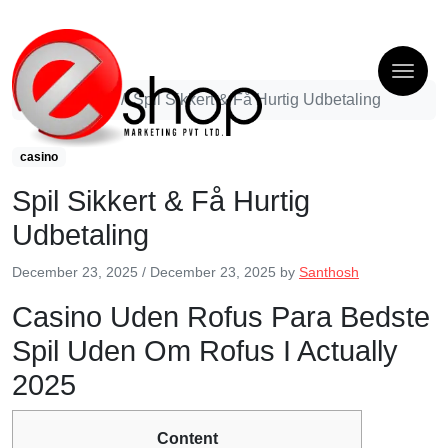
casino
Spil Sikkert & Få Hurtig Udbetaling
casino
Spil Sikkert & Få Hurtig
Udbetaling
December 23, 2025
/
December 23, 2025
by
Santhosh
Casino Uden Rofus Para Bedste
Spil Uden Om Rofus I Actually
2025
Content