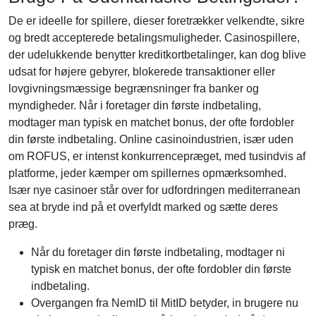
De er ideelle for spillere, dieser foretrækker velkendte, sikre
og bredt accepterede betalingsmuligheder. Casinospillere,
der udelukkende benytter kreditkortbetalinger, kan dog blive
udsat for højere gebyrer, blokerede transaktioner eller
lovgivningsmæssige begrænsninger fra banker og
myndigheder. Når i foretager din første indbetaling,
modtager man typisk en matchet bonus, der ofte fordobler
din første indbetaling. Online casinoindustrien, især uden
om ROFUS, er intenst konkurrencepræget, med tusindvis af
platforme, jeder kæmper om spillernes opmærksomhed.
Især nye casinoer står over for udfordringen mediterranean
sea at bryde ind på et overfyldt marked og sætte deres
præg.
Når du foretager din første indbetaling, modtager ni
typisk en matchet bonus, der ofte fordobler din første
indbetaling.
Overgangen fra NemID til MitID betyder, in brugere nu