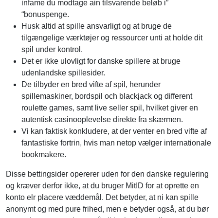
infame du modtage ain tilsvarende beløb i”
“bonuspenge.
Husk altid at spille ansvarligt og at bruge de
tilgængelige værktøjer og ressourcer unti at holde dit
spil under kontrol.
Det er ikke ulovligt for danske spillere at bruge
udenlandske spillesider.
De tilbyder en bred vifte af spil, herunder
spillemaskiner, bordspil och blackjack og different
roulette games, samt live seller spil, hvilket giver en
autentisk casinooplevelse direkte fra skærmen.
Vi kan faktisk konkludere, at der venter en bred vifte af
fantastiske fortrin, hvis man netop vælger internationale
bookmakere.
Disse bettingsider opererer uden for den danske regulering
og kræver derfor ikke, at du bruger MitID for at oprette en
konto elr placere væddemål. Det betyder, at ni kan spille
anonymt og med pure frihed, men e betyder også, at du bør