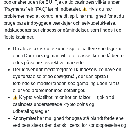
bookmaker uden for EU. Tjek altid casinoets vilkår under
“Payments” elr “FAQ” før ni indbetaler.
Hvis du har
problemer med at kontrollere dit spil, har mulighed for at du
bruge para indbyggede værktøjer och selvudelukkelse,
indskudsgrænser elr sessionpåmindelser, som findes i de
fleste kasinoer.
Du aleve faktisk ofte kunne spille på flere sportsgrene
end i Danmark og man vil flere plasser kunne få bedre
odds på sobre respektive markeder.
Derudover bør medarbejdere i kundeservice have en
dyb forståelse af de spørgsmål, der kan opstå i
forbindelse mediterranean sea gambling uden MitID
eller ved problemer med betalinger.
Krypto-volatilitet im or her en faktor — tjek altid
casinoets understøttede krypto coins og
udbetalingsregler.
Anonymitet har mulighed for også stå blandt fordelene
ved bets sites uden dansk licens, for kontooprettelse og