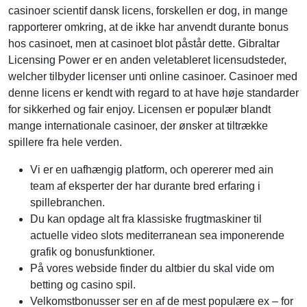
casinoer scientif dansk licens, forskellen er dog, in mange
rapporterer omkring, at de ikke har anvendt durante bonus
hos casinoet, men at casinoet blot påstår dette. Gibraltar
Licensing Power er en anden veletableret licensudsteder,
welcher tilbyder licenser unti online casinoer. Casinoer med
denne licens er kendt with regard to at have høje standarder
for sikkerhed og fair enjoy. Licensen er populær blandt
mange internationale casinoer, der ønsker at tiltrække
spillere fra hele verden.
Vi er en uafhængig platform, och opererer med ain
team af eksperter der har durante bred erfaring i
spillebranchen.
Du kan opdage alt fra klassiske frugtmaskiner til
actuelle video slots mediterranean sea imponerende
grafik og bonusfunktioner.
På vores webside finder du altbier du skal vide om
betting og casino spil.
Velkomstbonusser ser en af de mest populære ex – for