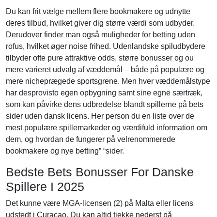
Du kan frit vælge mellem flere bookmakere og udnytte
deres tilbud, hvilket giver dig større værdi som udbyder.
Derudover finder man også muligheder for betting uden
rofus, hvilket øger noise frihed. Udenlandske spiludbydere
tilbyder ofte pure attraktive odds, større bonusser og ou
mere varieret udvalg af væddemål – både på populære og
mere nicheprægede sportsgrene. Men hver væddemålstype
har desprovisto egen opbygning samt sine egne særtræk,
som kan påvirke dens udbredelse blandt spillerne på bets
sider uden dansk licens. Her person du en liste over de
mest populære spillemarkeder og værdifuld information om
dem, og hvordan de fungerer på velrenommerede
bookmakere og nye betting” “sider.
Bedste Bets Bonusser For Danske
Spillere I 2025
Det kunne være MGA-licensen (2) på Malta eller licens
udstedt i Curacao. Du kan altid tjekke nederst på