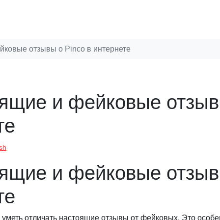
йковые отзывы о Pinco в интернете
оящие и фейковые отзы
те
sh
оящие и фейковые отзы
те
уметь отличать настоящие отзывы от фейковых. Это особ