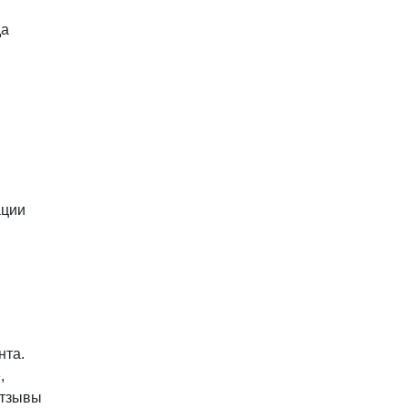
да
ации
нта.
,
отзывы