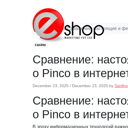
casino
Сравнение: настоящие и фе
casino
Сравнение: наст
о Pinco в интерне
December 23, 2025
/
December 23, 2025
by
Santho
Сравнение: наст
о Pinco в интерне
В эпоху информационных технологий важно 