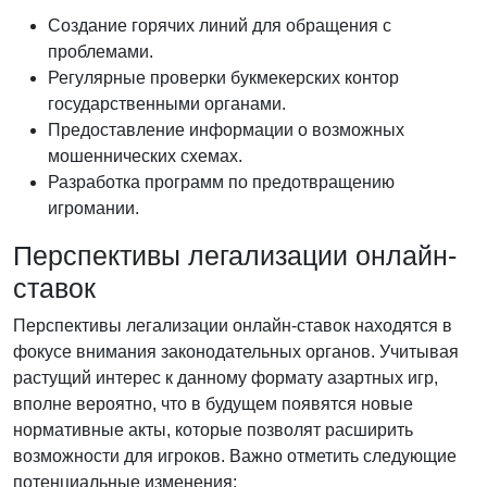
Создание горячих линий для обращения с
проблемами.
Регулярные проверки букмекерских контор
государственными органами.
Предоставление информации о возможных
мошеннических схемах.
Разработка программ по предотвращению
игромании.
Перспективы легализации онлайн-
ставок
Перспективы легализации онлайн-ставок находятся в
фокусе внимания законодательных органов. Учитывая
растущий интерес к данному формату азартных игр,
вполне вероятно, что в будущем появятся новые
нормативные акты, которые позволят расширить
возможности для игроков. Важно отметить следующие
потенциальные изменения: