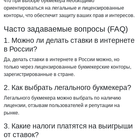
что при выборе букмекера необходимо
ориентироваться на легальные и лицензированные
конторы, что обеспечит защиту ваших прав и интересов.
Часто задаваемые вопросы (FAQ)
1. Можно ли делать ставки в интернете
в России?
Да, делать ставки в интернете в России можно, но
только через лицензированные букмекерские конторы,
зарегистрированные в стране.
2. Как выбрать легального букмекера?
Легального букмекера можно выбрать по наличию
лицензии, отзывам пользователей и репутации на
рынке.
3. Какие налоги платятся на выигрыши
от ставок?