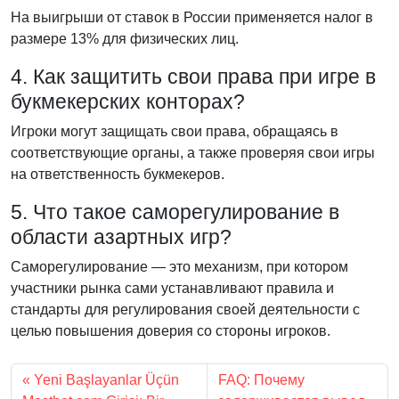
На выигрыши от ставок в России применяется налог в
размере 13% для физических лиц.
4. Как защитить свои права при игре в
букмекерских конторах?
Игроки могут защищать свои права, обращаясь в
соответствующие органы, а также проверяя свои игры
на ответственность букмекеров.
5. Что такое саморегулирование в
области азартных игр?
Саморегулирование — это механизм, при котором
участники рынка сами устанавливают правила и
стандарты для регулирования своей деятельности с
целью повышения доверия со стороны игроков.
Yeni Başlayanlar Üçün
FAQ: Почему