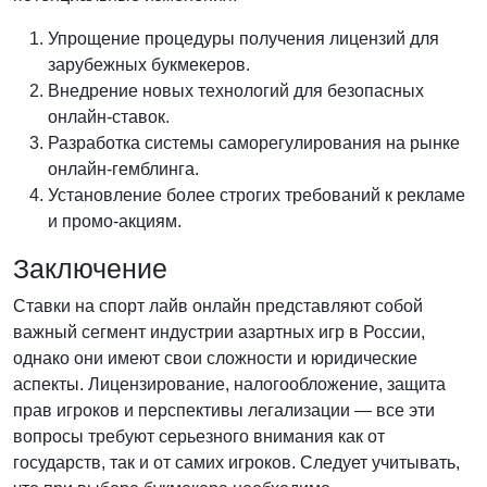
Упрощение процедуры получения лицензий для
зарубежных букмекеров.
Внедрение новых технологий для безопасных
онлайн-ставок.
Разработка системы саморегулирования на рынке
онлайн-гемблинга.
Установление более строгих требований к рекламе
и промо-акциям.
Заключение
Ставки на спорт лайв онлайн представляют собой
важный сегмент индустрии азартных игр в России,
однако они имеют свои сложности и юридические
аспекты. Лицензирование, налогообложение, защита
прав игроков и перспективы легализации — все эти
вопросы требуют серьезного внимания как от
государств, так и от самих игроков. Следует учитывать,