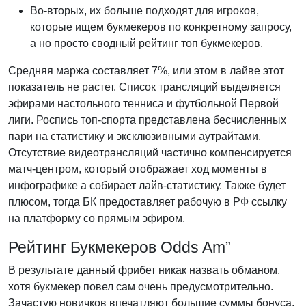
Во-вторых, их больше подходят для игроков,
которые ищем букмекеров по конкретному запросу,
а но просто сводный рейтинг топ букмекеров.
Средняя маржа составляет 7%, или этом в лайве этот
показатель не растет. Список трансляций выделяется
эфирами настольного тенниса и футбольной Первой
лиги. Роспись топ-спорта представлена бесчисленных
пари на статистику и эксклюзивными аутрайтами.
Отсутствие видеотрансляций частично компенсируется
матч-центром, который отображает ход моменты в
инфографике а собирает лайв-статистику. Также будет
плюсом, тогда БК предоставляет рабочую в РФ ссылку
на платформу со прямым эфиром.
Рейтинг Букмекеров Odds Am”
В результате данный фрибет никак назвать обманом,
хотя букмекер повел сам очень предусмотрительно.
Зачастую новичков впечатляют большие суммы бонуса,