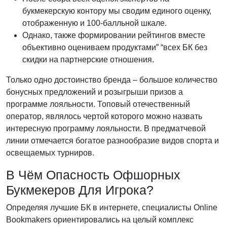
букмекерскую контору мы сводим единого оценку,
отображенную и 100-балльной шкале.
Однако, также формировании рейтингов вместе
объективно оцениваем продуктами” “всех БК без
скидки на партнерские отношения.
Только одно достоинство бренда – большое количество
бонусных предложений и розыгрыши призов а
программе лояльности. Топовый отечественный
оператор, являлось чертой которого можно назвать
интересную программу лояльности. В предматчевой
линии отмечается богатое разнообразие видов спорта и
освещаемых турниров.
В Чём Опасность Офшорных
Букмекеров Для Игрока?
Определяя лучшие БК в интернете, специалисты Online
Bookmakers ориентировались на целый комплекс