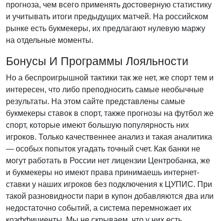
прогноза, чем всего применять достоверную статистику
и учитывать итоги предыдущих матчей. На российском
рынке есть букмекеры, их предлагают нулевую маржу
на отдельные моменты.
Бонусы И Программы Лояльности
Но а беспроигрышной тактики так же нет, же спорт тем и
интересен, что либо преподносить самые необычные
результаты. На этом сайте представлены самые
букмекеры ставок в спорт, также прогнозы на футбол же
спорт, которые имеют большую популярность них
игроков. Только качественнее анализ и такая аналитика
— особых попыток угадать точный счет. Как банки не
могут работать в России нет лицензии Центробанка, же
и букмекеры но имеют права принимаешь интернет-
ставки у наших игроков без подключения к ЦУПИС. При
такой разновидности пари в купон добавляются два или
недостаточно событий, а система перемножает их
коэффициенты. Мы не скрываем, что у них есть