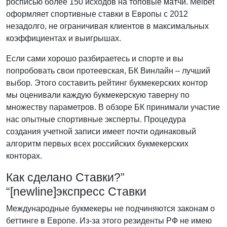
росписью более 150 исходов на топовые матчи. Melbet
оформляет спортивные ставки в Европы с 2012
незадолго, не ограничивая клиентов в максимальных
коэффициентах и выигрышах.
Если сами хорошо разбираетесь и спорте и вы
попробовать свои протеевская, БК Винлайн – лучший
выбор. Этого составить рейтинг букмекерских контор
мы оценивали каждую букмекерскую таверну по
множеству параметров. В обзоре БК принимали участие
нас опытные спортивные эксперты. Процедура
создания учетной записи имеет почти одинаковый
алгоритм первых всех российских букмекерских
конторах.
Как сделано Ставки?”
“[newline]экспресс Ставки
Международные букмекеры не подчиняются законам о
беттинге в Европе. Из-за этого резиденты РФ не имею