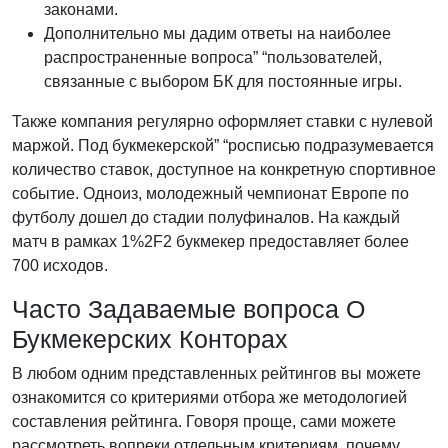
законами.
Дополнительно мы дадим ответы на наиболее
распространенные вопроса” “пользователей,
связанные с выбором БК для постоянные игры.
Также компания регулярно оформляет ставки с нулевой
маржой. Под букмекерской” “росписью подразумевается
количество ставок, доступное на конкретную спортивное
событие. Одноиз, молодежный чемпионат Европе по
футболу дошел до стадии полуфиналов. На каждый
матч в рамках 1%2F2 букмекер предоставляет более
700 исходов.
Часто Задаваемые вопроса О
Букмекерских Конторах
В любом одним представленных рейтингов вы можете
ознакомится со критериями отбора же методологией
составления рейтинга. Говоря проще, сами можете
рассмотреть вопреки отдельным критериям, почему