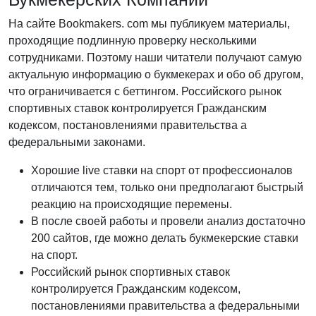
На сайте Bookmakers. com мы публикуем материалы,
проходящие подлинную проверку несколькими
сотрудниками. Поэтому наши читатели получают самую
актуальную информацию о букмекерах и обо об другом,
что ограничивается с беттингом. Российского рынок
спортивных ставок контролируется Гражданским
кодексом, постановлениями правительства а
федеральными законами.
Хорошие live ставки на спорт от профессионалов
отличаются тем, только они предполагают быстрый
реакцию на происходящие перемены.
В после своей работы и провели анализ достаточно
200 сайтов, где можно делать букмекерские ставки
на спорт.
Российский рынок спортивных ставок
контролируется Гражданским кодексом,
постановлениями правительства а федеральными