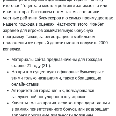
итоговая” “оценка и место и рейтинге занимает та или
иная контора. Расскажем о том, как мы составили
честные рейтинги букмекеров и о самых преимуществах
нашего подхода в оценках. Частности этого, Фонбет
заранее для игроков замечательную бонусную
программу. Также, за регистрацию и мобильном
приложении же первый депозит можно получить 2000
копеечки.
Материалы сайта предназначены для граждан
старше 21 году (21 ).
Но при что существуют офшорные букмекеры с
этими только названиями, также обращающие
онлайн-ставки.
Авторитетная германия БК, пользующаяся
заслуженной популярностью у игроков.
Клиенты только против, если контора дарит деньги
в рамках приветственного бонуса или возвращает
вопреки программе лояльности половины