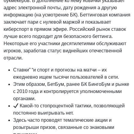
букмекеров. В дополнение ко нему новички указывает
адрес электронной почты, дату рождения а другую
информацию (на усмотрение БК). Беттинговая компания
заключает пари с нулевой маржой и показывает
киберспорт в прямом эфире. Российский рынок ставок
лучше всего подходит для безопасного беттинга.
Некоторые его участники десятилетиями обслуживают
игроков, заработав статус виднейших отечественной
отрасли.
Ставки” “и спорт и прогнозы на матчи – их
ежедневно ищем тысячи пользователей в сети.
Этим образом, БетБум, ранее БК БингоБум и рынке
с 2010 года и контролируется уполномоченными
органами.
Какой-то стопроцентной тактики, позволяющей
постоянно выигрывать нет.
Здесь часто проводят тематические акции и
розыгрыши призов, связанные со знаковыми