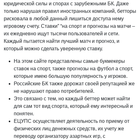
юридической силы и спорах с зарубежными БК. Даже
только нарушая правил иностранных компаний, бетторы
рисковала в любой данный лишиться доступа нему
игровому счету. Ставки” “на спорт и прогнозы на матчи –
их ежедневно ищут тысячи пользователей и сети.
Каждый пытается найти лучший матч и прогноз, и
который можно сделать уверенную ставку.
На этом сайте представлены самые букмекеры
ставок на спорт, также прогнозы на футбол а спорт,
которые имею большую популярность у игроков.
Российские БК также дорожат своей репутацией же
не нарушают право потребителей.
Это связано с тем, но каждый беттер может найти
для сам тот вид спорта, который ему интересный и
понятен.
ЕЦУПС осуществляет деятельность по приему от
физических лиц денежных средств, их учету же
переводу организатору азартных игр, с