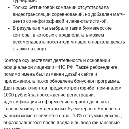
турнирами.
Только беттинговой компании отсутствовала
видеотрансляции соревнований, но добавлен матч-
центр со инфографикой и лайв-статистикой.
В результате мы выбрали такие букмекерские
конторы, в которых с предполагать можем
рекомендовать посетителям нашего портала делать
ставки на спорт.
Контора осуществляет деятельность и основании
официальной лицензии ФНС РФ. Также ребрендинге
помимо имена был изменен дизайн сайта и
приложения, а также обновлена бонусная программа.
Ддя новых клиентов предусмотрен фрибет номиналом
1000 рублей за прохождение регистрации,
идентификации и оформление первого депозита.
Главным минусом легальных букмекеров в Европе на
данный момент является налог. 13% от суммы доходы,
образовавшегося после ввода и вывода финансовые