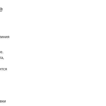
е
линия
е.
та,
ится
авки