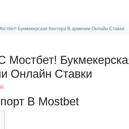
Мостбет! Букмекерская Контора В армении Онлайн Ставки
С Мостбет! Букмекерска
ии Онлайн Ставки
sh
порт В Mostbet