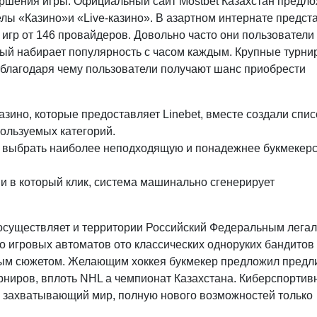
ршения игры. Официальный сайт Mostbet Казахстан предло
елы «Казино»и «Live-казино». В азартном интернате предст
гр от 146 провайдеров. Довольно часто они пользователи 
рый набирает популярность с часом каждым. Крупные турни
благодаря чему пользователи получают шанс приобрести
азино, которые предоставляет Linebet, вместе создали спис
ользуемых категорий.
ут выбрать наиболее неподходящую и понадежнее букмекер
и в который клик, система машинально сгенерирует
осуществляет и территории Российский Федеральным легал
 игровых автоматов ото классических одноруких бандитов
ным сюжетом. Желающим хоккея букмекер предложил пред
ниров, вплоть NHL а чемпионат Казахстана. Киберспортив
и захватывающий мир, полную нового возможностей только