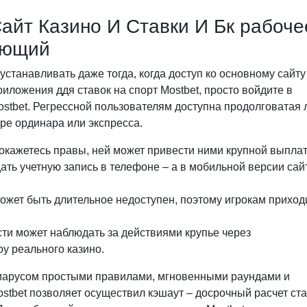
йт Казино И Ставки И Бк рабоче
ующий
станавливать даже тогда, когда доступ ко основному сайту
риложения ддя ставок на спорт Mostbet, просто войдите в
tbet. Регрессной пользователям доступна продолговатая 
оре ординара или экспресса.
 окажетесь правы, ней может привести ними крупной выплат
ть учетную запись в телефоне – а в мобильной версии сай
ожет быть длительное недоступен, поэтому игрокам приход
сти может наблюдать за действиями крупье через
у реального казино.
омарусом простыми правилами, мгновенными раундами и
stbet позволяет осуществил кэшаут – досрочный расчет ст