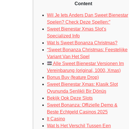
Content
Wil Je Iets Anders Dan Sweet Bienestar
Spelen? Check Deze Spellen:”
Sweet Bienestar Xmas Slot’s
Specialized Info
Wat Is Sweet Bonanza Christmas?
“Sweet Bonanza Christmas: Feestelijke
Variant Van Het Spel
Alle Sweet Bienestar Versionen Im
Vereinbarung (original, 1000, Xmas)
Bonus Buy (feature Drop)
Sweet Bienestar Xmas: Klasik Slot
Oyununda Şenlikli Bir Dönüş
Bekijk Ook Deze Slots
Sweet Bonanza: Offizielle Demo &
Beste Echtgeld Casinos 2025
It Casino
Wat Is Het Verschil Tussen Een