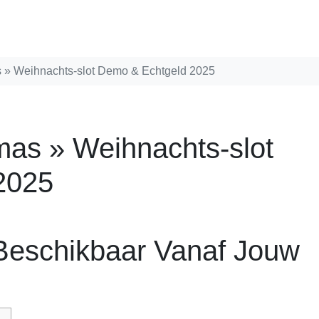
» Weihnachts-slot Demo & Echtgeld 2025
as » Weihnachts-slot
2025
Beschikbaar Vanaf Jouw