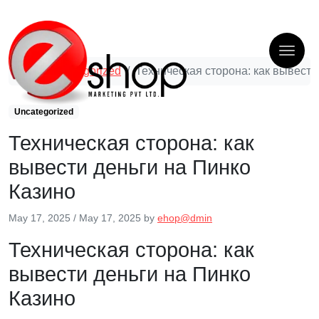
Uncategorized
Техническая сторона: как вывести
Uncategorized
Техническая сторона: как
вывести деньги на Пинко
Казино
May 17, 2025
/
May 17, 2025
by
ehop@dmin
Техническая сторона: как
вывести деньги на Пинко
Казино