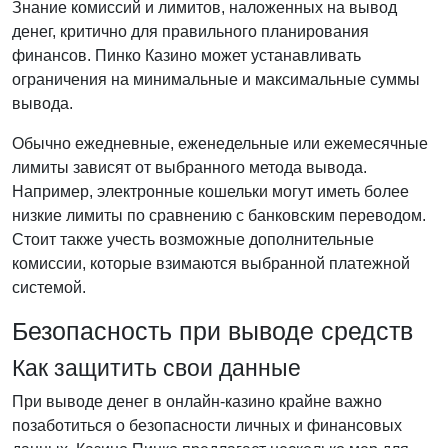
Знание комиссий и лимитов, наложенных на вывод
денег, критично для правильного планирования
финансов. Пинко Казино может устанавливать
ограничения на минимальные и максимальные суммы
вывода.
Обычно ежедневные, еженедельные или ежемесячные
лимиты зависят от выбранного метода вывода.
Например, электронные кошельки могут иметь более
низкие лимиты по сравнению с банковским переводом.
Стоит также учесть возможные дополнительные
комиссии, которые взимаются выбранной платежной
системой.
Безопасность при выводе средств
Как защитить свои данные
При выводе денег в онлайн-казино крайне важно
позаботиться о безопасности личных и финансовых