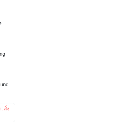
e
ung
 und
 สิ่ง