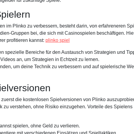
lder für zukünftige Spiele.
pielern
en im Plinko zu verbessern, besteht darin, von erfahreneren Sp
dien-Gruppen bei, die sich mit Casinospielen beschäftigen. Hie
r profitieren kannst:
plinko spiel
n spezielle Bereiche für den Austausch von Strategien und Tip
ideos an, um Strategien in Echtzeit zu lernen.
nden, um deine Technik zu verbessern und auf spielerische We
ielversionen
m, zuerst die kostenlosen Spielversionen von Plinko auszuprobie
ik zu verstehen, ohne Risiko einzugehen. Vorteile des Spielens
nnst spielen, ohne Geld zu verlieren.
ntiere mit verschiedenen Einsätzen und Spieltaktiken.