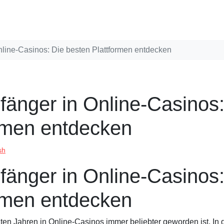
Online-Casinos: Die besten Plattformen entdecken
nfänger in Online-Casinos
ormen entdecken
sh
nfänger in Online-Casinos
ormen entdecken
tzten Jahren in Online-Casinos immer beliebter geworden ist. In