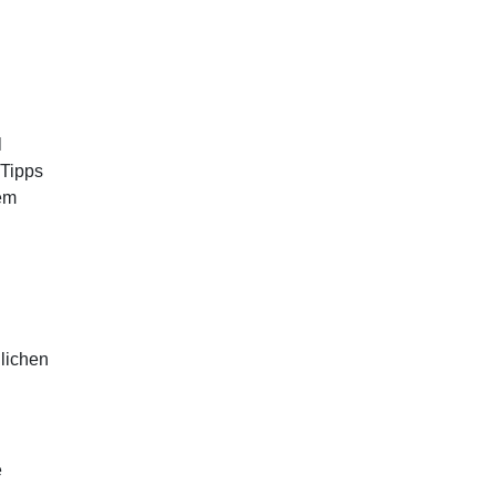
l
 Tipps
nem
dlichen
e