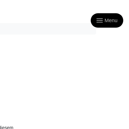
Menu
:
:
 diesem