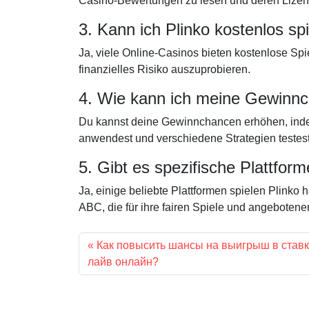
Casino-Bewertungen zu lesen und deren Lizenz
3. Kann ich Plinko kostenlos sp
Ja, viele Online-Casinos bieten kostenlose Spie
finanzielles Risiko auszuprobieren.
4. Wie kann ich meine Gewinn
Du kannst deine Gewinnchancen erhöhen, indem 
anwendest und verschiedene Strategien testest
5. Gibt es spezifische Plattfor
Ja, einige beliebte Plattformen spielen Plinko 
ABC, die für ihre fairen Spiele und angebotene
Как повысить шансы на выигрыш в ставк
лайв онлайн?