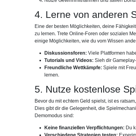
Nutze Gewinnmitnahmen und saven Bonusge
4. Lerne von anderen S
Eine der besten Möglichkeiten, deine Fähigkeit
zu lernen. Trete Online-Foren oder sozialen Me
einige Möglichkeiten, wie du vom Wissen andere
Diskussionsforen:
Viele Plattformen habe
Tutorials und Videos:
Sieh dir Gameplay-V
Freundliche Wettkämpfe:
Spiele mit Freu
lernen.
5. Nutze kostenlose Sp
Bevor du mit echtem Geld spielst, ist es ratsa
Dies gibt dir die Gelegenheit, die Spielmechan
Demomodus sind:
Keine finanziellen Verpflichtungen:
Du ka
Verschiedene Strategien testen:
Experime