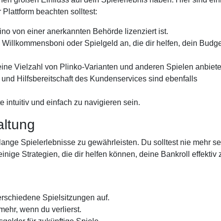
 Plattform beachten solltest:
no von einer anerkannten Behörde lizenziert ist.
 Willkommensboni oder Spielgeld an, die dir helfen, dein Budge
ine Vielzahl von Plinko-Varianten und anderen Spielen anbiete
 und Hilfsbereitschaft des Kundenservices sind ebenfalls
e intuitiv und einfach zu navigieren sein.
altung
lange Spielerlebnisse zu gewährleisten. Du solltest nie mehr se
 einige Strategien, die dir helfen können, deine Bankroll effektiv 
verschiedene Spielsitzungen auf.
mehr, wenn du verlierst.