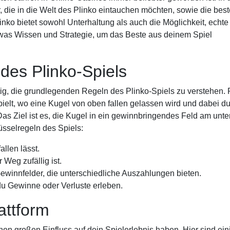
er, die in die Welt des Plinko eintauchen möchten, sowie die bes
inko bietet sowohl Unterhaltung als auch die Möglichkeit, echte
twas Wissen und Strategie, um das Beste aus deinem Spiel
 des Plinko-Spiels
tig, die grundlegenden Regeln des Plinko-Spiels zu verstehen. 
pielt, wo eine Kugel von oben fallen gelassen wird und dabei d
Das Ziel ist es, die Kugel in ein gewinnbringendes Feld am unte
üsselregeln des Spiels:
allen lässt.
 Weg zufällig ist.
ewinnfelder, die unterschiedliche Auszahlungen bieten.
du Gewinne oder Verluste erleben.
attform
en großen Einfluss auf dein Spielerlebnis haben. Hier sind ein