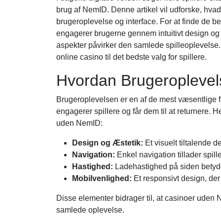
brug af NemID. Denne artikel vil udforske, hv
brugeroplevelse og interface. For at finde de be
engagerer brugerne gennem intuitivt design og 
aspekter påvirker den samlede spilleoplevelse. I
online casino til det bedste valg for spillere.
Hvordan Brugeroplevels
Brugeroplevelsen er en af de mest væsentlige fa
engagerer spillere og får dem til at returnere.
uden NemID:
Design og Æstetik:
Et visuelt tiltalende
Navigation:
Enkel navigation tillader spill
Hastighed:
Ladehastighed på siden betyder
Mobilvenlighed:
Et responsivt design, der
Disse elementer bidrager til, at casinoer uden
samlede oplevelse.