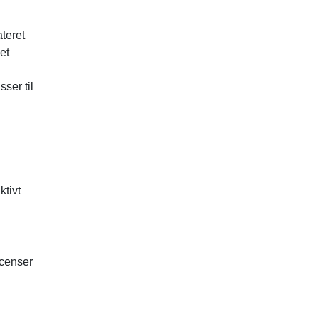
ateret
et
ser til
ktivt
icenser