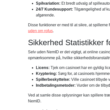
Spilvariation:
Et bredt udvalg af spilleauto
24/7 Kundesupport:
Tilgængelighed af ku
afgørende.
Disse funktioner er med til at sikre, at spiller
uden om rofus
.
Sikkerhed Statistikker
Selv uden NemID er det vigtigt, at online casin
opmærksomme på, hvilke sikkerhedsforanstaltni
Licens:
Tjek om casinoet har en gyldig li
Kryptering:
Sørg for, at casinoets hjemmes
Spillerbeskyttelse:
Ville casinoet tilbyde 
Indbetalingsmetoder:
Vurder om de tilbyd
Ved at samle disse oplysninger kan spillere træ
NemID.