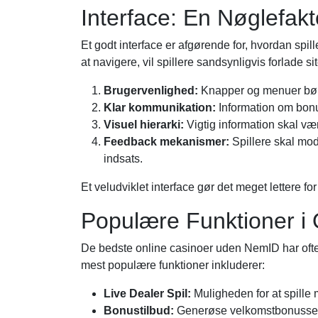
Interface: En Nøglefakto
Et godt interface er afgørende for, hvordan spi
at navigere, vil spillere sandsynligvis forlade sit
Brugervenlighed:
Knapper og menuer bør væ
Klar kommunikation:
Information om bonus
Visuel hierarki:
Vigtig information skal væ
Feedback mekanismer:
Spillere skal mod
indsats.
Et veludviklet interface gør det meget lettere f
Populære Funktioner i
De bedste online casinoer uden NemID har ofte 
mest populære funktioner inkluderer:
Live Dealer Spil:
Muligheden for at spille 
Bonustilbud:
Generøse velkomstbonusser og