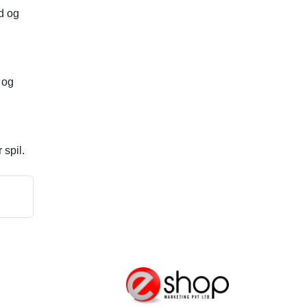
d og
 og
 spil.