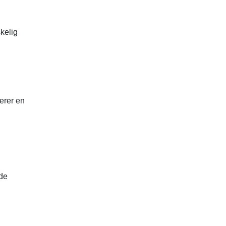
skelig
erer en
 de