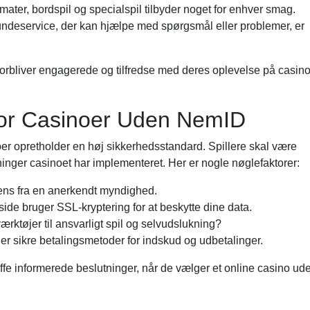
mater, bordspil og specialspil tilbyder noget for enhver smag.
ndeservice, der kan hjælpe med spørgsmål eller problemer, er
ne forbliver engagerede og tilfredse med deres oplevelse på casin
 for Casinoer Uden NemID
oer opretholder en høj sikkerhedsstandard. Spillere skal være
nger casinoet har implementeret. Her er nogle nøglefaktorer:
cens fra en anerkendt myndighed.
ide bruger SSL-kryptering for at beskytte dine data.
værktøjer til ansvarligt spil og selvudslukning?
er sikre betalingsmetoder for indskud og udbetalinger.
ffe informerede beslutninger, når de vælger et online casino ud