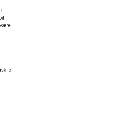
l
pil
 være
sk for