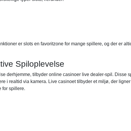
nktioner er slots en favoritzone for mange spillere, og der er alt
tive Spiloplevelse
e derhjemme, tilbyder online casinoer live dealer-spil. Disse sp
re i realtid via kamera. Live casinoet tilbyder et miljø, der ligner
for spillere.