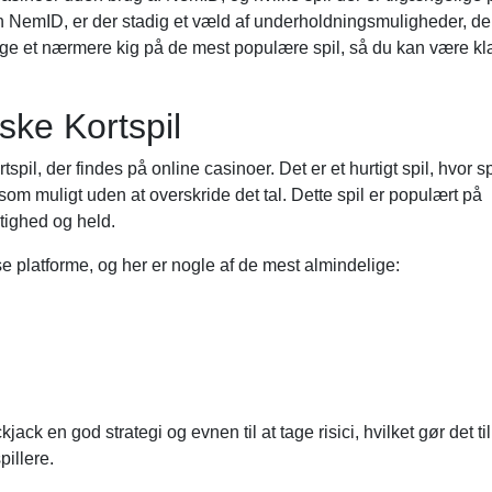
en NemID, er der stadig et væld af underholdningsmuligheder, de
tage et nærmere kig på de mest populære spil, så du kan være k
ske Kortspil
spil, der findes på online casinoer. Det er et hurtigt spil, hvor s
som muligt uden at overskride det tal. Dette spil er populært på
tighed og held.
se platforme, og her er nogle af de mest almindelige:
ack en god strategi og evnen til at tage risici, hvilket gør det ti
illere.