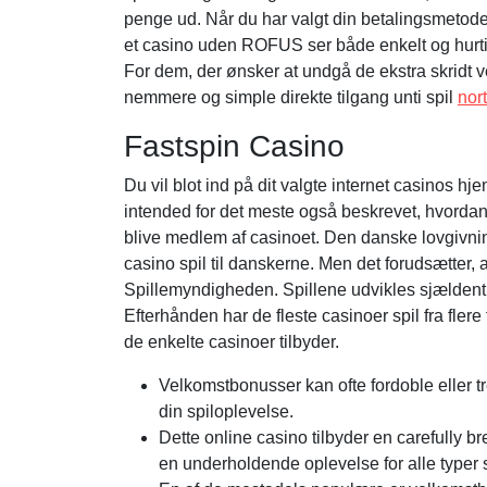
penge ud. Når du har valgt din betalingsmetode,
et casino uden ROFUS ser både enkelt og hurtigt
For dem, der ønsker at undgå de ekstra skridt v
nemmere og simple direkte tilgang unti spil
nor
Fastspin Casino
Du vil blot ind på dit valgte internet casinos h
intended for det meste også beskrevet, hvordan 
blive medlem af casinoet. Den danske lovgivnin
casino spil til danskerne. Men det forudsætter, at
Spillemyndigheden. Spillene udvikles sjældent a
Efterhånden har de fleste casinoer spil fra flere
de enkelte casinoer tilbyder.
Velkomstbonusser kan ofte fordoble eller tre
din spiloplevelse.
Dette online casino tilbyder en carefully bred
en underholdende oplevelse for alle typer s