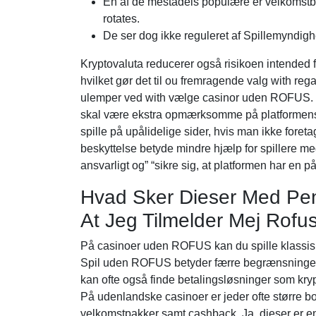
En af de mestadels populære er velkomstbo
rotates.
De ser dog ikke reguleret af Spillemyndig
Kryptovaluta reducerer også risikoen intended 
hvilket gør det til ou fremragende valg with reg
ulemper ved with vælge casinor uden ROFUS. Fr
skal være ekstra opmærksomme på platformens li
spille på upålidelige sider, hvis man ikke fore
beskyttelse betyde mindre hjælp for spillere 
ansvarligt og” “sikre sig, at platformen har en p
Hvad Sker Dieser Med Pen
At Jeg Tilmelder Mej Rofu
På casinoer uden ROFUS kan du spille klassiske
Spil uden ROFUS betyder færre begrænsninger,
kan ofte også finde betalingsløsninger som kryp
På udenlandske casinoer er jeder ofte større
velkomstpakker samt cashback. Ja, dieser er e