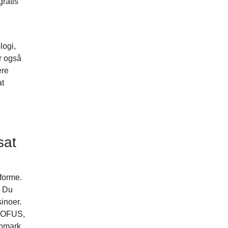
ratis
logi,
er også
ere
at
sat
forme.
. Du
inoer.
 ROFUS,
anmark