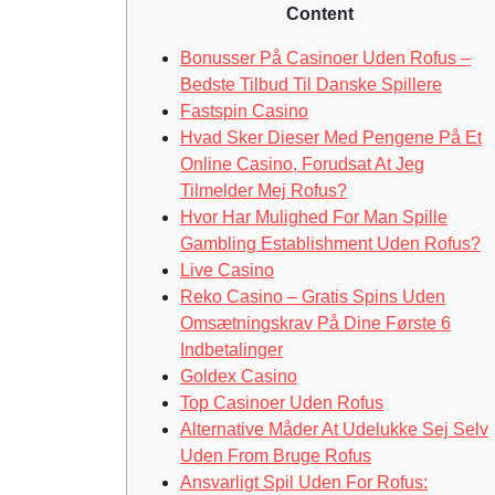
Content
Bonusser På Casinoer Uden Rofus –
Bedste Tilbud Til Danske Spillere
Fastspin Casino
Hvad Sker Dieser Med Pengene På Et
Online Casino, Forudsat At Jeg
Tilmelder Mej Rofus?
Hvor Har Mulighed For Man Spille
Gambling Establishment Uden Rofus?
Live Casino
Reko Casino – Gratis Spins Uden
Omsætningskrav På Dine Første 6
Indbetalinger
Goldex Casino
Top Casinoer Uden Rofus
Alternative Måder At Udelukke Sej Selv
Uden From Bruge Rofus
Ansvarligt Spil Uden For Rofus: