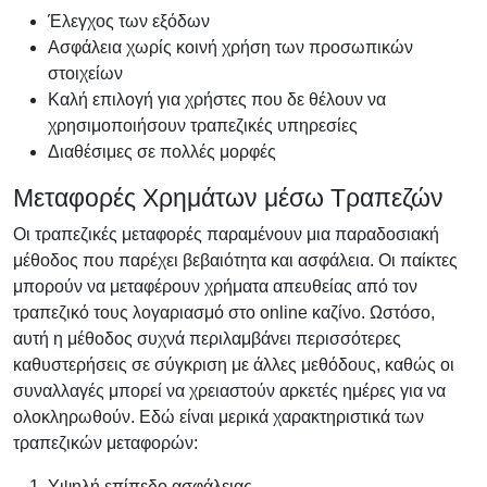
Έλεγχος των εξόδων
Ασφάλεια χωρίς κοινή χρήση των προσωπικών
στοιχείων
Καλή επιλογή για χρήστες που δε θέλουν να
χρησιμοποιήσουν τραπεζικές υπηρεσίες
Διαθέσιμες σε πολλές μορφές
Μεταφορές Χρημάτων μέσω Τραπεζών
Οι τραπεζικές μεταφορές παραμένουν μια παραδοσιακή
μέθοδος που παρέχει βεβαιότητα και ασφάλεια. Οι παίκτες
μπορούν να μεταφέρουν χρήματα απευθείας από τον
τραπεζικό τους λογαριασμό στο online καζίνο. Ωστόσο,
αυτή η μέθοδος συχνά περιλαμβάνει περισσότερες
καθυστερήσεις σε σύγκριση με άλλες μεθόδους, καθώς οι
συναλλαγές μπορεί να χρειαστούν αρκετές ημέρες για να
ολοκληρωθούν. Εδώ είναι μερικά χαρακτηριστικά των
τραπεζικών μεταφορών:
Υψηλή επίπεδο ασφάλειας