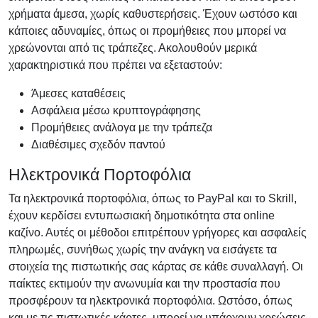
χρήματα άμεσα, χωρίς καθυστερήσεις. Έχουν ωστόσο και
κάποιες αδυναμίες, όπως οι προμήθειες που μπορεί να
χρεώνονται από τις τράπεζες. Ακολουθούν μερικά
χαρακτηριστικά που πρέπει να εξεταστούν:
Άμεσες καταθέσεις
Ασφάλεια μέσω κρυπτογράφησης
Προμήθειες ανάλογα με την τράπεζα
Διαθέσιμες σχεδόν παντού
Ηλεκτρονικά Πορτοφόλια
Τα ηλεκτρονικά πορτοφόλια, όπως το PayPal και το Skrill,
έχουν κερδίσει εντυπωσιακή δημοτικότητα στα online
καζίνο. Αυτές οι μέθοδοι επιτρέπουν γρήγορες και ασφαλείς
πληρωμές, συνήθως χωρίς την ανάγκη να εισάγετε τα
στοιχεία της πιστωτικής σας κάρτας σε κάθε συναλλαγή. Οι
παίκτες εκτιμούν την ανωνυμία και την προστασία που
προσφέρουν τα ηλεκτρονικά πορτοφόλια. Ωστόσο, όπως
και με τις πιστωτικές κάρτες, μπορεί να υπάρχουν χρεώσεις.