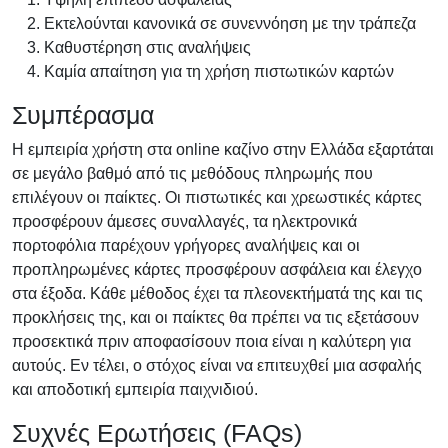
Εκτελούνται κανονικά σε συνεννόηση με την τράπεζα
Καθυστέρηση στις αναλήψεις
Καμία απαίτηση για τη χρήση πιστωτικών καρτών
Συμπέρασμα
Η εμπειρία χρήστη στα online καζίνο στην Ελλάδα εξαρτάται
σε μεγάλο βαθμό από τις μεθόδους πληρωμής που
επιλέγουν οι παίκτες. Οι πιστωτικές και χρεωστικές κάρτες
προσφέρουν άμεσες συναλλαγές, τα ηλεκτρονικά
πορτοφόλια παρέχουν γρήγορες αναλήψεις και οι
προπληρωμένες κάρτες προσφέρουν ασφάλεια και έλεγχο
στα έξοδα. Κάθε μέθοδος έχει τα πλεονεκτήματά της και τις
προκλήσεις της, και οι παίκτες θα πρέπει να τις εξετάσουν
προσεκτικά πριν αποφασίσουν ποια είναι η καλύτερη για
αυτούς. Εν τέλει, ο στόχος είναι να επιτευχθεί μια ασφαλής
και αποδοτική εμπειρία παιχνιδιού.
Συχνές Ερωτήσεις (FAQs)