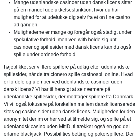
Mange udenlandske casinoer uden dansk licens sitter
på en manuel udelukkelsesfunktion, hvor du har
mulighed for at udelukke dig selv fra et on line casino
ad gangen.
Mulighederne er mange og foregår også stadigt under
spekulative forhold, men ved with holde sig unti
casinoer og spillesider med dansk licens kan du også
spille under ordnede forhold.
I øjeblikket ser vi flere spillere på udkig efter udenlandske
spillesider, når de traicionero spille casinospil online. Hvad
er fordele og ulemper ved udenlandske casinoer uden
dansk licens? Vi har til hensigt at se nærmere på
udenlandske spillesider, der modtager spillere fra Danmark.
Vi vil også fokusere på forskellen mellem dansk licenserede
sites og casino sider uden dansk licens. Muligheden for den
anonymitet der im or her ved at tilmelde sig, og spille på et
udenlandsk casino uden MitID, tiltrækker også en god del
erfarne blackjack, Possibilities betting og pokerspillere. Der