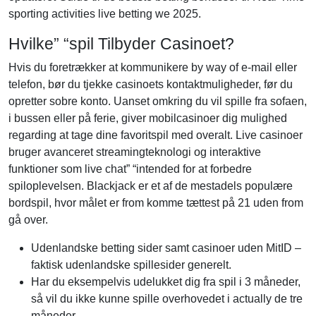
sporting activities live betting we 2025.
Hvilke” “spil Tilbyder Casinoet?
Hvis du foretrækker at kommunikere by way of e-mail eller
telefon, bør du tjekke casinoets kontaktmuligheder, før du
opretter sobre konto. Uanset omkring du vil spille fra sofaen,
i bussen eller på ferie, giver mobilcasinoer dig mulighed
regarding at tage dine favoritspil med overalt. Live casinoer
bruger avanceret streamingteknologi og interaktive
funktioner som live chat” “intended for at forbedre
spiloplevelsen. Blackjack er et af de mestadels populære
bordspil, hvor målet er from komme tættest på 21 uden from
gå over.
Udenlandske betting sider samt casinoer uden MitID –
faktisk udenlandske spillesider generelt.
Har du eksempelvis udelukket dig fra spil i 3 måneder,
så vil du ikke kunne spille overhovedet i actually de tre
måneder.