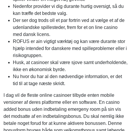
Nedenfor provider vi dig durante hurtig oversigt, så du
kan træffe det bedste valg.
Der ser dog trods oll et par fortrin ved at vælge et af de
udenlandske spillesteder, frem for et on line casino
med dansk licens.
ROFUS er ain vigtigt værktøj og kan være durante stor
hjælp intended for danskere med spilleproblemer eller i
risikogruppen.
Husk, at casinoer skal være sjove samt underholdende,
ikke en økonomisk byrde.
Nu hvor du har al den nødvendige information, er det
tid til at tage næste skridt.
I dag vil de fleste online casinoer tilbyde enten mobile
versioner af deres platforme eller en software. En casino
added bonus uden indbetaling emergeny room på sin vis
det modsatte af en indbetalingsbonus. Du skal nemlig ikke
betale noget forud for at kunne aktivere bonussen. Denne
bonusform bruges både som velkomstbonus samt løbende