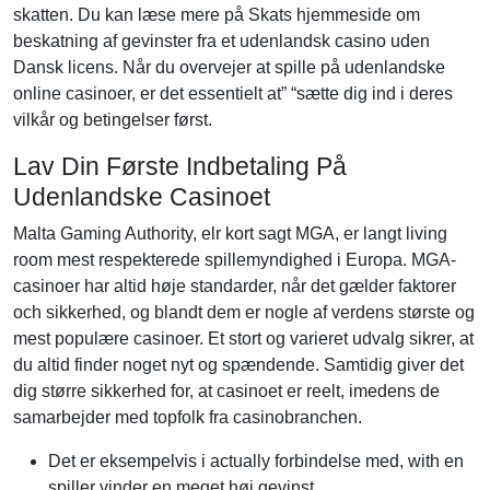
skatten. Du kan læse mere på Skats hjemmeside om
beskatning af gevinster fra et udenlandsk casino uden
Dansk licens. Når du overvejer at spille på udenlandske
online casinoer, er det essentielt at” “sætte dig ind i deres
vilkår og betingelser først.
Lav Din Første Indbetaling På
Udenlandske Casinoet
Malta Gaming Authority, elr kort sagt MGA, er langt living
room mest respekterede spillemyndighed i Europa. MGA-
casinoer har altid høje standarder, når det gælder faktorer
och sikkerhed, og blandt dem er nogle af verdens største og
mest populære casinoer. Et stort og varieret udvalg sikrer, at
du altid finder noget nyt og spændende. Samtidig giver det
dig større sikkerhed for, at casinoet er reelt, imedens de
samarbejder med topfolk fra casinobranchen.
Det er eksempelvis i actually forbindelse med, with en
spiller vinder en meget høj gevinst.