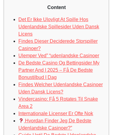
Content
Det Er Ikke Ulovligt At Spille Hos
Udenlandske Spillesider Uden Dansk
Licens
Findes Dieser Deciderede Storspiller
Casinoer?
Ulemper Ved” “udenlandske Casinoer
De Bedste Casino Og Bettingsider My
Partner And I 2025 – Få De Bedste
Bonustilbud I Dag
Findes Welcher Udenlandske Casinoer
Uden Dansk Licens?
Vindercasino: Få 5 Rotates Til Snake
Area 2
Internationale Licenser Er Ofte Nok
Hvordan Finder Jeg De Bedste
Udenlandske Casinoer?”