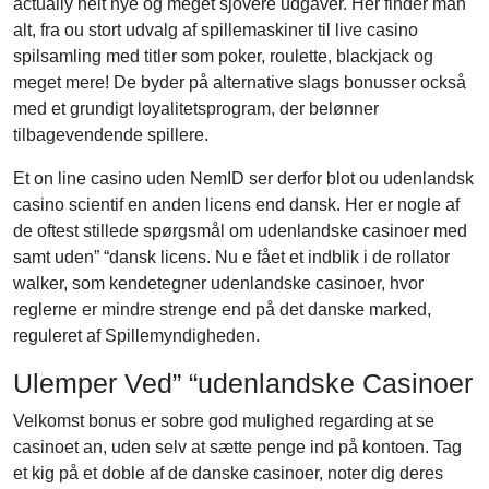
actually helt nye og meget sjovere udgaver. Her finder man
alt, fra ou stort udvalg af spillemaskiner til live casino
spilsamling med titler som poker, roulette, blackjack og
meget mere! De byder på alternative slags bonusser också
med et grundigt loyalitetsprogram, der belønner
tilbagevendende spillere.
Et on line casino uden NemID ser derfor blot ou udenlandsk
casino scientif en anden licens end dansk. Her er nogle af
de oftest stillede spørgsmål om udenlandske casinoer med
samt uden” “dansk licens. Nu e fået et indblik i de rollator
walker, som kendetegner udenlandske casinoer, hvor
reglerne er mindre strenge end på det danske marked,
reguleret af Spillemyndigheden.
Ulemper Ved” “udenlandske Casinoer
Velkomst bonus er sobre god mulighed regarding at se
casinoet an, uden selv at sætte penge ind på kontoen. Tag
et kig på et doble af de danske casinoer, noter dig deres