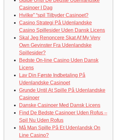
Guide Until De Bedste Udenlandske
Casinoer I Dag
Hvilke” “spil Tilbyder Casinoet?
Casino Strategi På Udenlandske
Casino Spillesider Uden Dansk Licens
Skal Jeg Renoncere Skat Af My Very
Own Gevinster Fra Udenlandske
Spillesider?
Bedste On-line Casino Uden Dansk
Licens
Lav Din Første Indbetaling På
Udenlandske Casinoet
Grunde Until At Spille På Udenlandske
Casinoer
Danske Casinoer Med Dansk Licens
Find De Bedste Casinoer Uden Rofus –
Spil Nu Uden Rofus
Må Man Spille På Et Udenlandsk On
Line Casino?