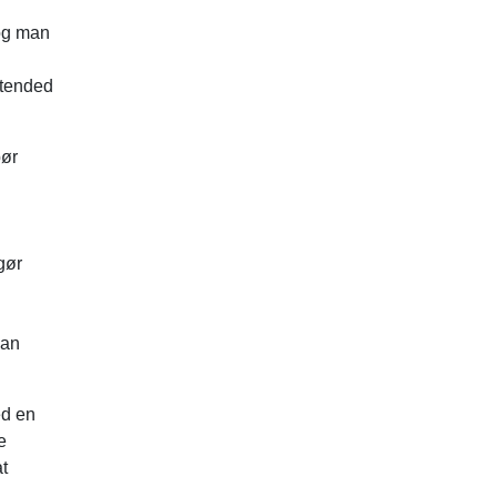
 og man
ntended
bør
gør
man
ed en
e
t