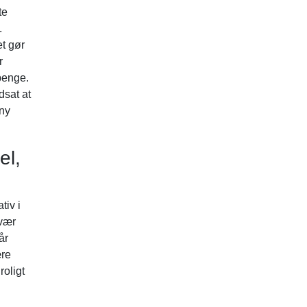
te
.
et gør
r
 penge.
dsat at
eny
el,
tiv i
 vær
år
ære
roligt