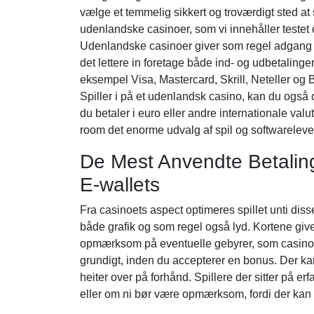
vælge et temmelig sikkert og troværdigt sted at 
udenlandske casinoer, som vi innehåller testet 
Udenlandske casinoer giver som regel adgang til
det lettere in foretage både ind- og udbetalin
eksempel Visa, Mastercard, Skrill, Neteller og Bi
Spiller i på et udenlandsk casino, kan du også o
du betaler i euro eller andre internationale va
room det enorme udvalg af spil og softwareleve
De Mest Anvendte Betaling
E-wallets
Fra casinoets aspect optimeres spillet unti dis
både grafik og som regel også lyd. Kortene give
opmærksom på eventuelle gebyrer, som casinoet
grundigt, inden du accepterer en bonus. Der k
heiter over på forhånd. Spillere der sitter på erfa
eller om ni bør være opmærksom, fordi der kan 