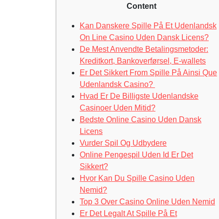
Content
Kan Danskere Spille På Et Udenlandsk
On Line Casino Uden Dansk Licens?
De Mest Anvendte Betalingsmetoder:
Kreditkort, Bankoverførsel, E-wallets
Er Det Sikkert From Spille På Ainsi Que
Udenlandsk Casino? ​
Hvad Er De Billigste Udenlandske
Casinoer Uden Mitid?
Bedste Online Casino Uden Dansk
Licens
Vurder Spil Og Udbydere
Online Pengespil Uden Id Er Det
Sikkert?
Hvor Kan Du Spille Casino Uden
Nemid?
Top 3 Over Casino Online Uden Nemid
Er Det Legalt At Spille På Et