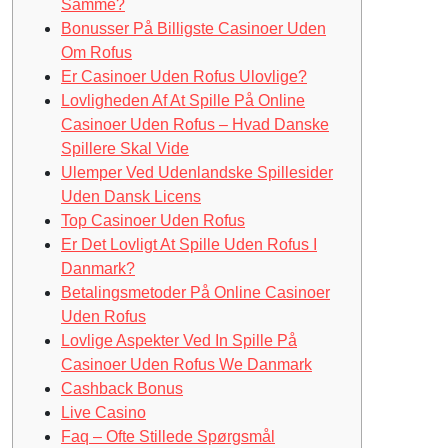
Samme?
Bonusser På Billigste Casinoer Uden
Om Rofus
Er Casinoer Uden Rofus Ulovlige?
Lovligheden Af At Spille På Online
Casinoer Uden Rofus – Hvad Danske
Spillere Skal Vide
Ulemper Ved Udenlandske Spillesider
Uden Dansk Licens
Top Casinoer Uden Rofus
Er Det Lovligt At Spille Uden Rofus I
Danmark?
Betalingsmetoder På Online Casinoer
Uden Rofus
Lovlige Aspekter Ved In Spille På
Casinoer Uden Rofus We Danmark
Cashback Bonus
Live Casino
Faq – Ofte Stillede Spørgsmål