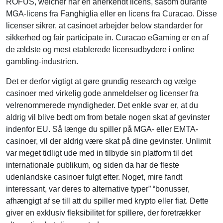
ROFUS, welcher har en anerkendt licens, såsom durante
MGA-licens fra Fanghiglia eller en licens fra Curacao. Disse
licenser sikrer, at casinoet arbejder below standarder for
sikkerhed og fair participate in. Curacao eGaming er en af
de ældste og mest etablerede licensudbydere i online
gambling-industrien.
Det er derfor vigtigt at gøre grundig research og vælge
casinoer med virkelig gode anmeldelser og licenser fra
velrenommerede myndigheder. Det enkle svar er, at du
aldrig vil blive bedt om from betale nogen skat af gevinster
indenfor EU. Så længe du spiller på MGA- eller EMTA-
casinoer, vil der aldrig være skat på dine gevinster. Unlimit
var meget tidligt ude med in tilbyde sin platform til det
internationale publikum, og siden da har de fleste
udenlandske casinoer fulgt efter. Noget, mire fandt
interessant, var deres to alternative typer” “bonusser,
afhængigt af se till att du spiller med krypto eller fiat. Dette
giver en exklusiv fleksibilitet for spillere, der foretrækker