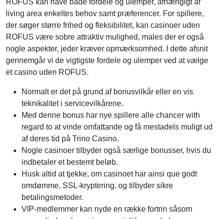
ROFUS kan have både fordele og ulemper, afhængigt af
living area enkeltes behov samt præferencer. For spillere,
der søger større frihed og fleksibilitet, kan casinoer uden
ROFUS være sobre attraktiv mulighed, males der er også
nogle aspekter, jeder kræver opmærksomhed. I dette afsnit
gennemgår vi de vigtigste fordele og ulemper ved at vælge
et casino uden ROFUS.
Normalt er det på grund af bonusvilkår eller en vis
teknikalitet i servicevilkårene.
Med denne bonus har nye spillere alle chancer with
regard to at vinde omfattande og få mestadels muligt ud
af deres tid på Trino Casino.
Nogle casinoer tilbyder også særlige bonusser, hvis du
indbetaler et bestemt beløb.
Husk altid at tjekke, om casinoet har ainsi que godt
omdømme, SSL-kryptering, og tilbyder sikre
betalingsmetoder.
VIP-medlemmer kan nyde en række fortrin såsom