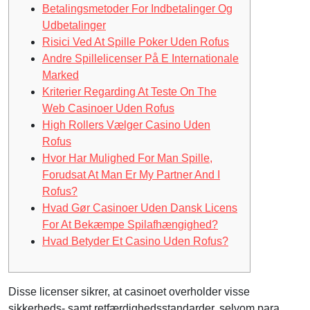
Betalingsmetoder For Indbetalinger Og
Udbetalinger
Risici Ved At Spille Poker Uden Rofus
Andre Spillelicenser På E Internationale
Marked
Kriterier Regarding At Teste On The
Web Casinoer Uden Rofus
High Rollers Vælger Casino Uden
Rofus
Hvor Har Mulighed For Man Spille,
Forudsat At Man Er My Partner And I
Rofus?
Hvad Gør Casinoer Uden Dansk Licens
For At Bekæmpe Spilafhængighed?
Hvad Betyder Et Casino Uden Rofus?
Disse licenser sikrer, at casinoet overholder visse
sikkerheds- samt retfærdighedsstandarder, selvom para