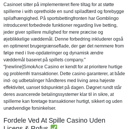
Casinoet sitter på implementeret flere tiltag for at støtte
spillerne i with opretholde en sund spiladfærd og forebygge
spilafhængighed. På sportsbettingfronten har Gomblingo
introduceret forbedrede funktioner regarding live betting,
jeder giver spillere mulighed for mere præcise og
øjeblikkelige væddemål. Denne forbedring inkluderer også
en optimeret brugergrænseflade, der gør det nemmere from
følge med i live-opdateringer og dynamisk ændre
væddemål baseret på spillets company.”
“[newline]SmokAce Casino er kendt for at prioritere hurtige
og problemfri transaktioner. Dette casino garanterer, at både
ind- og udbetalinger håndteres med living area højeste
effektivitet, uanset tidspunktet på dagen. Døgnet rundt står
deres avancerede betalingssystemer klar til in sikre, at
spillerne kan foretage transaktioner hurtigt, sikkert og uden
unødvendige forsinkelser.
Fordele Ved At Spille Casino Uden
Licens & Rofus