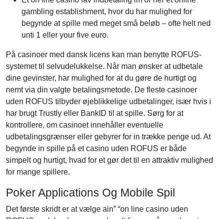
gambling establishment, hvor du har mulighed for
begynde at spille med meget små beløb – ofte helt ned
unti 1 eller your five euro.
På casinoer med dansk licens kan man benytte ROFUS-
systemet til selvudelukkelse. Når man ønsker at udbetale
dine gevinster, har mulighed for at du gøre de hurtigt og
nemt via din valgte betalingsmetode. De fleste casinoer
uden ROFUS tilbyder øjeblikkelige udbetalinger, især hvis i
har brugt Trustly eller BankID til at spille. Sørg for at
kontrollere, om casinoet innehåller eventuelle
udbetalingsgrænser eller gebyrer for in trække penge ud. At
begynde in spille på et casino uden ROFUS er både
simpelt og hurtigt, hvad for et gør det til en attraktiv mulighed
for mange spillere.
Poker Applications Og Mobile Spil
Det første skridt er at vælge ain” “on line casino uden