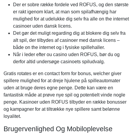
Der er sobre række fordele ved ROFUS, og den største
er rakt igenom klart, at man som spilafhængig har
mulighed for at udelukke dig selv fra alle on the internet
casinoer uden dansk licens.
Det gør det muligt regarding dig at blokere dig selv fra
alt spil, der tilbydes af casinoer med dansk licens –
både on the internet og i fysiske spillehaller.
Når i leder efter ou casino uden ROFUS, bør du og
derfor altid undersøge casinoets spiludvalg.
Gratis rotates er en contact form for bonus, welcher giver
spillere mulighed for at dreje hjulene på spilleautomater
uden at bruge deres egne penge. Dette kan være en
fantastisk måde at prøve nye spil og potentielt vinde nogle
penge. Kasinoer uden ROFUS tilbyder en række bonusser
og kampagner for at tiltrække nye spillere samt belønne
loyalitet.
Brugervenlighed Og Mobiloplevelse