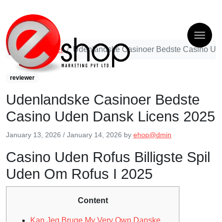
reviewer
Udenlandske Casinoer Bedste Casino Ud
reviewer
Udenlandske Casinoer Bedste
Casino Uden Dansk Licens 2025
January 13, 2026
/
January 14, 2026
by
ehop@dmin
Casino Uden Rofus Billigste Spil
Uden Om Rofus I 2025
Content
Kan Jeg Bruge My Very Own Danske