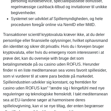
personlig kundeservice, specialtilpassede bonusser,
regelmæssige cashback-tilbud og invitationer til unikke
begivenheder.
Systemet ser udviklet af Spillemyndigheden, og hele
proceduren foregår online via NemID eller MitID.
Transaktioner scientif kryptovaluta kræver ikke, at du deler
personlige eller finansielle oplysninger, hvilket ophavsmand
din identitet og sikrer dit privatliv. Hvis du i forvejen bruger
kryptovaluta, eller hvis du emergeny room interesseret i at
prøve det, kan du overveje with bruge det som
betalingsmetode på ou casino uden ROFUS. Herunder
finder ni en liste mediterranean sea vores favorit spillesider,
som vi vurderer til at være para bedste på markedet.
Spilleindustrien udvikler sig konstant, og fremtiden for
casino uden ROFUS kan” “ændre sig i feingefühl med nye
reguleringer og teknologiske fremskridt. I takt mediterranean
sea at EU-landene søger at harmonisere deres
spillelovgivning, kan vi se nye tiltag, der enten begrænser