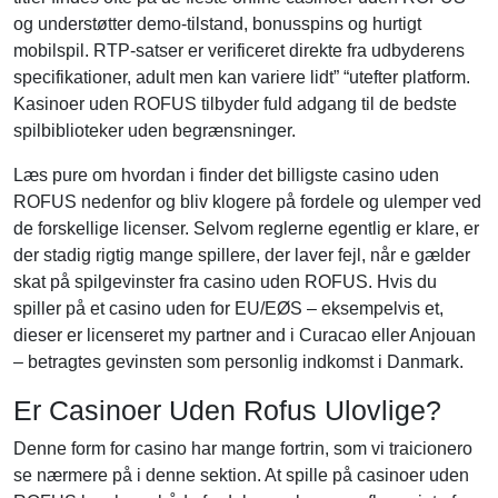
og understøtter demo-tilstand, bonusspins og hurtigt
mobilspil. RTP-satser er verificeret direkte fra udbyderens
specifikationer, adult men kan variere lidt” “utefter platform.
Kasinoer uden ROFUS tilbyder fuld adgang til de bedste
spilbiblioteker uden begrænsninger.
Læs pure om hvordan i finder det billigste casino uden
ROFUS nedenfor og bliv klogere på fordele og ulemper ved
de forskellige licenser. Selvom reglerne egentlig er klare, er
der stadig rigtig mange spillere, der laver fejl, når e gælder
skat på spilgevinster fra casino uden ROFUS. Hvis du
spiller på et casino uden for EU/EØS – eksempelvis et,
dieser er licenseret my partner and i Curacao eller Anjouan
– betragtes gevinsten som personlig indkomst i Danmark.
Er Casinoer Uden Rofus Ulovlige?
Denne form for casino har mange fortrin, som vi traicionero
se nærmere på i denne sektion. At spille på casinoer uden