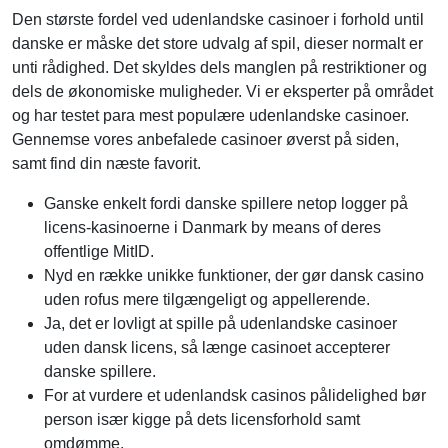
Den største fordel ved udenlandske casinoer i forhold until
danske er måske det store udvalg af spil, dieser normalt er
unti rådighed. Det skyldes dels manglen på restriktioner og
dels de økonomiske muligheder. Vi er eksperter på området
og har testet para mest populære udenlandske casinoer.
Gennemse vores anbefalede casinoer øverst på siden,
samt find din næste favorit.
Ganske enkelt fordi danske spillere netop logger på
licens-kasinoerne i Danmark by means of deres
offentlige MitID.
Nyd en række unikke funktioner, der gør dansk casino
uden rofus mere tilgængeligt og appellerende.
Ja, det er lovligt at spille på udenlandske casinoer
uden dansk licens, så længe casinoet accepterer
danske spillere.
For at vurdere et udenlandsk casinos pålidelighed bør
person især kigge på dets licensforhold samt
omdømme.