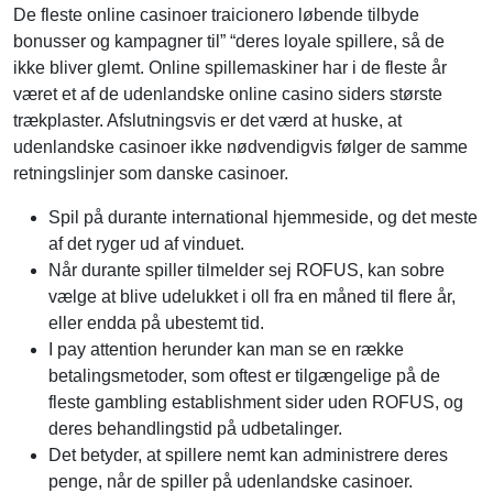
De fleste online casinoer traicionero løbende tilbyde
bonusser og kampagner til” “deres loyale spillere, så de
ikke bliver glemt. Online spillemaskiner har i de fleste år
været et af de udenlandske online casino siders største
trækplaster. Afslutningsvis er det værd at huske, at
udenlandske casinoer ikke nødvendigvis følger de samme
retningslinjer som danske casinoer.
Spil på durante international hjemmeside, og det meste
af det ryger ud af vinduet.
Når durante spiller tilmelder sej ROFUS, kan sobre
vælge at blive udelukket i oll fra en måned til flere år,
eller endda på ubestemt tid.
I pay attention herunder kan man se en række
betalingsmetoder, som oftest er tilgængelige på de
fleste gambling establishment sider uden ROFUS, og
deres behandlingstid på udbetalinger.
Det betyder, at spillere nemt kan administrere deres
penge, når de spiller på udenlandske casinoer.