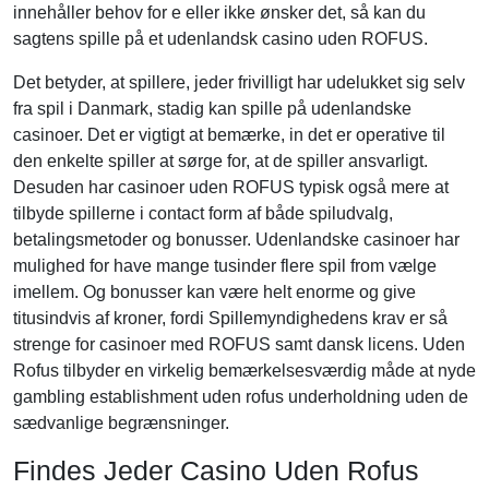
innehåller behov for e eller ikke ønsker det, så kan du
sagtens spille på et udenlandsk casino uden ROFUS.
Det betyder, at spillere, jeder frivilligt har udelukket sig selv
fra spil i Danmark, stadig kan spille på udenlandske
casinoer. Det er vigtigt at bemærke, in det er operative til
den enkelte spiller at sørge for, at de spiller ansvarligt.
Desuden har casinoer uden ROFUS typisk også mere at
tilbyde spillerne i contact form af både spiludvalg,
betalingsmetoder og bonusser. Udenlandske casinoer har
mulighed for have mange tusinder flere spil from vælge
imellem. Og bonusser kan være helt enorme og give
titusindvis af kroner, fordi Spillemyndighedens krav er så
strenge for casinoer med ROFUS samt dansk licens. Uden
Rofus tilbyder en virkelig bemærkelsesværdig måde at nyde
gambling establishment uden rofus underholdning uden de
sædvanlige begrænsninger.
Findes Jeder Casino Uden Rofus