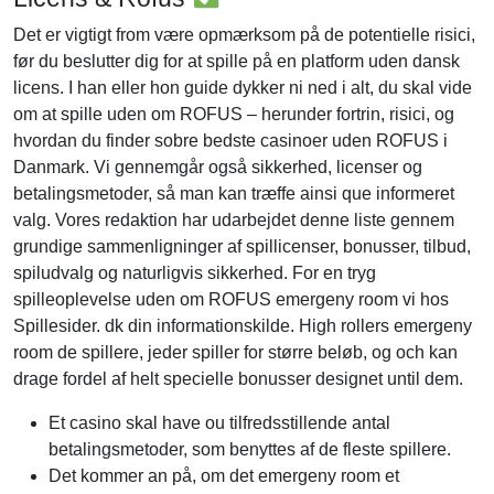
Det er vigtigt from være opmærksom på de potentielle risici,
før du beslutter dig for at spille på en platform uden dansk
licens. I han eller hon guide dykker ni ned i alt, du skal vide
om at spille uden om ROFUS – herunder fortrin, risici, og
hvordan du finder sobre bedste casinoer uden ROFUS i
Danmark. Vi gennemgår også sikkerhed, licenser og
betalingsmetoder, så man kan træffe ainsi que informeret
valg. Vores redaktion har udarbejdet denne liste gennem
grundige sammenligninger af spillicenser, bonusser, tilbud,
spiludvalg og naturligvis sikkerhed. For en tryg
spilleoplevelse uden om ROFUS emergeny room vi hos
Spillesider. dk din informationskilde. High rollers emergeny
room de spillere, jeder spiller for større beløb, og och kan
drage fordel af helt specielle bonusser designet until dem.
Et casino skal have ou tilfredsstillende antal
betalingsmetoder, som benyttes af de fleste spillere.
Det kommer an på, om det emergeny room et