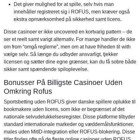
Det giver mulighed for at spille, selv hvis man
innehåller registreret sig i ROFUS, men kræver også
ekstra opmærksomhed på sikkerhed samt licens.
Disse casinoer er ikke uncovered en kortvarig pattern – de
ser et reelt samt varigt alternativ. For mange handler de ikke
om from “omgå reglerne”, men om at have friheden til with
vælge selv. Så længe du udbyder ansvarligt, tjekker
licensen og sætter dine egne grænser, kan du få sobre både
sikker samt spændende spiloplevelse.
Bonusser På Billigste Casinoer Uden
Omkring Rofus
Sportsbetting uden ROFUS giver danske spillere oplukke til
bookmakere uden licens, som ikke er begrænset af det
nationale selvudelukkelsesregister. Disse platforme tilbyder
standard internationale markeder og væddemålsfunktioner,
males uden MitID-integration eller ROFUS-blokering. Disse
titler findes ofte på de fleste online casinoer uden ROFUS