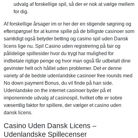
udvalg af forskellige spil, så der er nok at vælge mellem
for dig.
Af forskellige årsager im or her der en stigende søgning og
efterspørgsel for at kunne spille på de billigste casinoer som
samtidigt også betyder betting og casino spil uden Dansk
licens lige nu. Spil Casino uden registrering på fair og
pålidelige spillesider hvor du trygt har mulighed for
indbetale rigtige penge og hvor man også får udbetalt dine
gevinster helt och hållet uden problemer. Det er denne
variety af de bedste udenlandske casinoer free rounds med
No down payment Bonus, du vil finde på han side.
Udenlandske on the internet casinoer byder på et
imponerende udvalg af casinospil, hvilket ofte er sobre
væsentlig faktor for spillere, der vælger et casino uden
dansk licens.
Casino Uden Dansk Licens –
Udenlandske Spillecenser