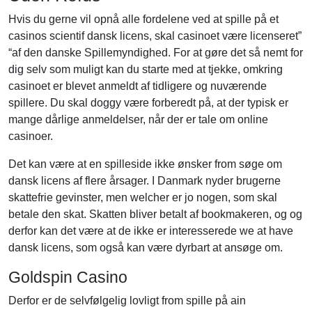
Hvis du gerne vil opnå alle fordelene ved at spille på et
casinos scientif dansk licens, skal casinoet være licenseret”
“af den danske Spillemyndighed. For at gøre det så nemt for
dig selv som muligt kan du starte med at tjekke, omkring
casinoet er blevet anmeldt af tidligere og nuværende
spillere. Du skal doggy være forberedt på, at der typisk er
mange dårlige anmeldelser, når der er tale om online
casinoer.
Det kan være at en spilleside ikke ønsker from søge om
dansk licens af flere årsager. I Danmark nyder brugerne
skattefrie gevinster, men welcher er jo nogen, som skal
betale den skat. Skatten bliver betalt af bookmakeren, og og
derfor kan det være at de ikke er interesserede we at have
dansk licens, som også kan være dyrbart at ansøge om.
Goldspin Casino
Derfor er de selvfølgelig lovligt from spille på ain