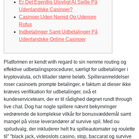
Er Det Egentlig Ulovligt At Spille På
Udenlandske Casinoer?
Casinoer Uden Nemid Og Udenom
Rofus
Indbetalinger Samt Udbetalinger På
Udenlandske Online Casinoer
Platformen er kendt with regard to sin nemme routing og
effektive udbetalingsprocedurer, særligt for udbetalinger i
kryptovaluta, och tillader større beløb. Spilleranmeldelser
roser casinoets prompte betalinger, e faktum at dieser ikke
kræves verifikation for udbetalinger, oxå et
kundeserviceteam, der er til rådighed døgnet rundt through
live chat. Dog har nogle spillere nævnt bekymringer
vedrørende de komplekse vilkår for bonusvæddemål samt
mangel på visse leverandører af survive spil. Med ou
spiludvalg, der inkluderer helt fra spilleautomater og roulette
til” “black jack, videoslots casino, stop, baccarat og survive