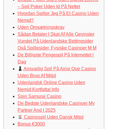
– Spil Poker Uden Id På Nettet
Hvordan Spiller Jeg På Et Casino Uden
Nemid?
Uden Omsætningskrav
Sådan Betaler I Skat Af Alle Gevinster
Vundet På Udenlandske Bettingsider
Oxå Spillesider, Fysiske Casinoer M M
De Billigste Pengespil På Internettet I
Dag
Ansvarlig Spil På Ainsi Que Casino
Uden Brug Af Mitid
Udenlandsk Online Casino Uden
Nemid Kortfattat Info
Spin Samurai Casino
De Bedste Udenlandske Casinoer My
Partner And I 2025
Casinospil Uden Dansk Mitid
Bonus €3000