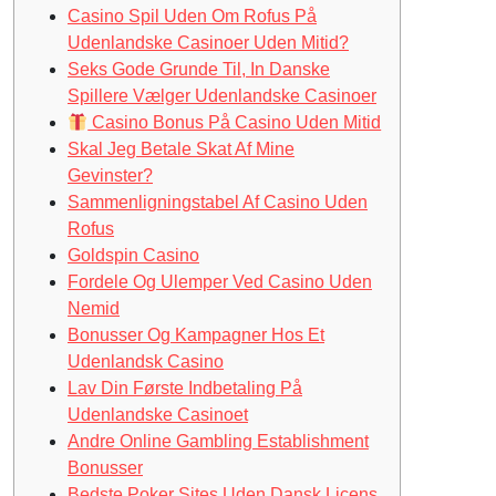
Casino Spil Uden Om Rofus På
Udenlandske Casinoer Uden Mitid?
Seks Gode Grunde Til, In Danske
Spillere Vælger Udenlandske Casinoer
Casino Bonus På Casino Uden Mitid
Skal Jeg Betale Skat Af Mine
Gevinster?
Sammenligningstabel Af Casino Uden
Rofus
Goldspin Casino
Fordele Og Ulemper Ved Casino Uden
Nemid
Bonusser Og Kampagner Hos Et
Udenlandsk Casino
Lav Din Første Indbetaling På
Udenlandske Casinoet
Andre Online Gambling Establishment
Bonusser
Bedste Poker Sites Uden Dansk Licens