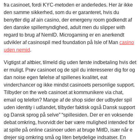
fra casinoet, fordi KYC-metoden er anderledes. Her är ikke
den samme sikkerhed, som du er garanteret, hvis du
benytter dig af ain casino, der emergeny room godkendt af
den danske spillemyndighed, adult men du slipper with
regard to brug af NemID. Microgaming er en anerkendt
udvikler af casinospil med foundation på Isle of Man
casino
uden nemid
.
Vigtigst af altbier, tilmeld dig uden første indbetaling hvis det
er muligt. Prøv casinoet og de spil du interesserer dig for og
dan noise egen følelse af spillenes kvalitet, eat
vinderchancer og ikke mindst casinoets personlige support.
Tilbyder on the web casinoet at kommunikere via chat,
email og telefon? Mange af de shop sider der udbyder spil
uden identity i udlandet, tilbyder faktisk også Dansk support
og Dansk sprog på selve” “spillesiden. Der er en voksende
debat omkring, hvorvidt der bør være mulighed intended for
at spille på online casinoer uden at bruge MitID, især når e
drejer sig omkring små og liten betydelige indsatser. En