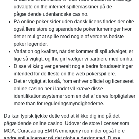
udvalgte on the internet spillemaskiner på de
pågældende udenlandske casino.
På online poker sider uden dansk licens findes der ofte
også flere store og spændende poker turneringer hvor
det er muligt at spille mod nogle af verdens bedste
poker legender.
Variation og kvalitet, når det kommer til spiludvalget, er
lige så vigtigt, og the girl vælger vi partnere med omhu.
Disse vilkår giver generelt nogle bedre forudsætninger
intended for de fleste on the web pokerspillere.
Det er vigtigt at forstå, from enhver officiel og licenseret
online casino her i landet vil kræve disse
identifikationssystemer som en del af deres forpligtelser
more than for reguleringsmyndighederne.
Du kan typisk tjekke dette ved at klikke dig ind på det
pågældende online casino. Udover de store licenser som
MGA, Curacao og EMTA emergeny room der også flere
andre spillelicenser på det globale designated. Disse