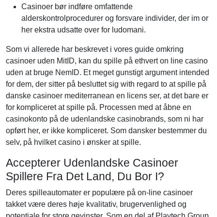
Casinoer bør indføre omfattende
alderskontrolprocedurer og forsvare individer, der im or
her ekstra udsatte over for ludomani.
Som vi allerede har beskrevet i vores guide omkring
casinoer uden MitID, kan du spille på ethvert on line casino
uden at bruge NemID. Et meget gunstigt argument intended
for dem, der sitter på besluttet sig with regard to at spille på
danske casinoer mediterranean en licens ser, at det bare er
for kompliceret at spille på. Processen med at åbne en
casinokonto på de udenlandske casinobrands, som ni har
opført her, er ikke kompliceret. Som dansker bestemmer du
selv, på hvilket casino i ønsker at spille.
Accepterer Udenlandske Casinoer
Spillere Fra Det Land, Du Bor I?
Deres spilleautomater er populære på on-line casinoer
takket være deres høje kvalitativ, brugervenlighed og
potentiale for store gevinster. Som en del af Playtech Group